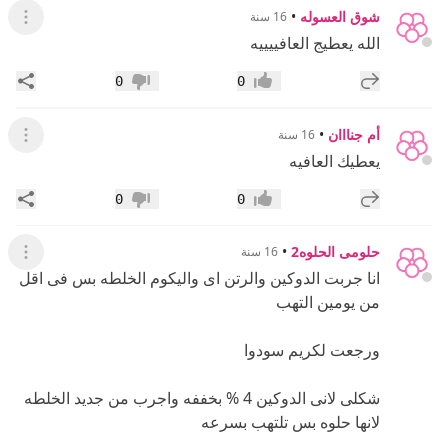
شوق العسوله
•
16 سنة
عرض ال
الله يعطيج العافييييه
إضافة رد جديد
مشار
0
0
إعجاب
عدم إعجاب
أم جنااان
•
16 سنة
عرض ال
يعطيك العافيه
إضافة رد جديد
مشار
0
0
إعجاب
عدم إعجاب
حلومى الحلوه2
•
16 سنة
عرض ال
انا جربت الدوكين والرتن اى واليكوم الخلطه بس فى اقل
من يومين التهب
ورجعت لكريم سودوا
شكلى لانى الدوكين 4 % بخففه واجرب من جديد الخلطه
لانها حلوه بس تلتهب بسرعه