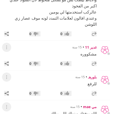
اكبر من الفخوذ
عالركب استخدمتها لي يومين
وعندي افالون لعلامات التمدد لونه موف عصار زي
اللوشن
إضافة رد جديد
مشار
0
0
إعجاب
عدم إعجاب
غدير 11
•
15 سنة
عرض ال
مشكووره
إضافة رد جديد
مشار
0
0
إعجاب
عدم إعجاب
بلورهـ
•
15 سنة
عرض القائ
للرفع
إضافة رد جديد
مشار
0
0
إعجاب
عدم إعجاب
مي mae
•
15 سنة
عرض القائ
الله يوفقك وينولك اللي ببالك