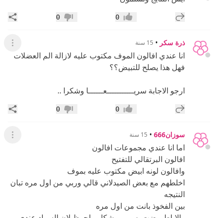
إضافة رد جديد
مشار
0
0
إعجاب
عدم إعجاب
ذرة سكر
•
15 سنة
عرض ال
انا عندي افالون الموف مكتوب عليه لازالة الم العضلات
فهل هذا يصلح للتبيض؟؟
ارجو الاجابة سريـــــــــــعــــــا وشكرا ..
إضافة رد جديد
مشار
0
0
إعجاب
عدم إعجاب
سوزان666
•
15 سنة
عرض ال
اما انا عندي مجموعات افالون
افالون البرتقالي للتفتيح
وافالون لونه ابيض مكتوب عليه بموف
اخلطهم مع بعض الصيدلاني قالي وربي من اول مره تبان
النتيجه
بين الفخوذ بانت من اول مره
والاباط بيضت بس مو بشكل ملحوظ لان السواد عندي