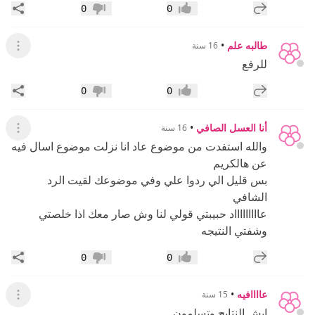
إضافة رد جديد
مشار
0
0
إعجاب
عدم إعجاب
طالبه علم
•
16 سنة
عرض ال
للرفع
إضافة رد جديد
مشار
0
0
إعجاب
عدم إعجاب
أنا العسل الصافي
•
16 سنة
عرض ال
والله استفدت من موضوع عاد انا نزلت موضوع اسال فيه
عن هالكريم
بس قليل الي ردوا علي وفي موضوعك لقيت الرد
الشافي
عاااااااااد حبيبتي قولي لنا وش صار معك اذا خلصتي
وشفتي النتيجه
إضافة رد جديد
مشار
0
0
إعجاب
عدم إعجاب
عاااافيه
•
15 سنة
عرض ال
ايش النتايج وتسلمون