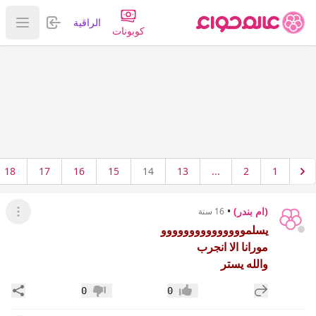
تسجيل الدخول
الراقية
عرض ا
كوبونات
18
17
16
15
14
13
...
2
1
(ام بندر)
•
16 سنة
عرض ال
يسلمووووووووووووووو
مورانا الا انجرب
والله يستر
إضافة رد جديد
مشار
0
0
إعجاب
عدم إعجاب