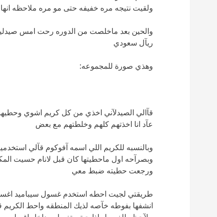
ولقيت نتيجه مره خفيفه حتى مو مره ملاحظه انها 
ريآل سعودي
وهذي صورة للمجموعه:
قآالي الصيدلآني اخذي من كل كريم اشوي وحطيها ع
عآد انا اخذتهم كلهم وخلطتهم مع بعض
وبالنسبه للكريم اللي اسمه آفوكوم قآلي استخدم
وبصرآحه اول ماحطيتها كان قبل لانام حسيت الم
ورجعت حطيته ضبط معي
طريقتي لجيت احطه استخدم غسول سيباميد اغسل ا
انشفها بفوطه خآصه لذيك المنطقه واحط الكريم قبل