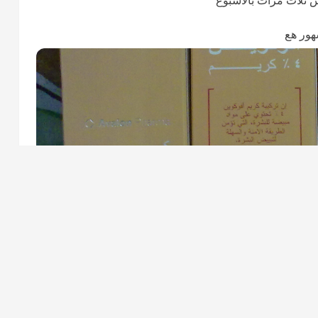
 ثلآث مرات بالاسبوع
هور هع