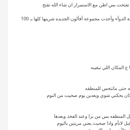
تفتحت بس اظن مع الاستمرار ان شاء الله تفتح
والحين بعد ماخلصت من الدوره رحت امس صيدلية الدوآء وآخذت مجموعة آفآلون الجديده شريتها كلها بـ 100
 المكان اللي تبغينه
يه حتى ماتتحس للمنطقه
كان يحكني شوي وبعدين يوم صحيت من النوم
لمنطقه بس من برا وعند الفخذ وبعدها
 لانآم واذا صحيت يعني مريتين باليوم