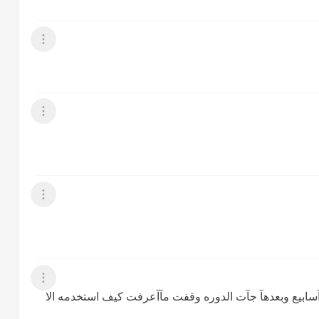
عرض القائمة
عرض القائمة
عرض القائمة
عرض القائمة
ا استخدمت بس آفآلون اللي لونه برتقالي بس 3 آسابيع وبعدهآ جآت الدوره وقفت مآآعرفت كيف استخدمه الا