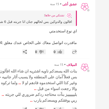
عشق أنثى
•
15 سنة
تشتكي من حلاها
:
افالون والدوكين بس لحالهم جنان انا جربته قبل 6 شهور والى الان عليه المنطقه الحساسه كلها من ورى...
اي نوع استخدمتي
ماقدرت اتواصل معاك على الخاص عندك مغلق :44:
إضافة رد جديد
مشاركة
0
0
إعجاب
عدم إعجاب
الميلاف
•
15 سنة
بنات الله يسعدكم ناويه اشتريه ان شاء الله افآل
بس فعلاً آمان على المنطقه ولا يسبب آثار جانبيه 
وغير كذا اللي استخدموه فادهم او لا
..
ولما تركوه 
والا رجعت اسواء من قبل
..
بلييييييز بنآت محتاجه ردكم ضروري للي جربته
..
ربي يوفقكم ويسعدكم يارب
..