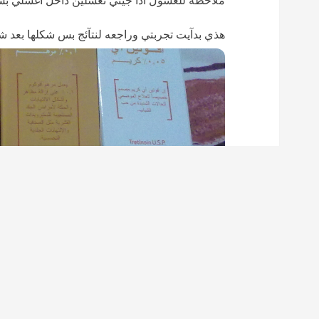
ملآحظه للغسول اذا جيتي تغسلين داخل اغسلي بس
هذي بدآيت تجربتي وراجعه لنتآئج بس شكلها بعد ش