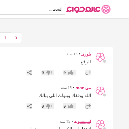
البحث
البحث…
1
بلورهـ
•
15 سنة
للرفع
إضافة رد جديد
مشاركة
0
0
إعجاب
عدم إعجاب
مي mae
•
15 سنة
الله يوفقك وينولك اللي ببالك
إضافة رد جديد
مشاركة
0
0
إعجاب
عدم إعجاب
ليييييييييونه
•
15 سنة