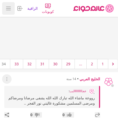
تسجيل الدخول
الراقية
عرض ا
كوبونات
34
33
32
31
30
29
...
2
1
الخليج العربي
•
14 سنة
عرض ال
عجااااااااااايب
:
رووعة ماشاء الله تبارك الله الله يشفى مرضانا ومرضاكم
ومرضى المسلمين مشكورة غاليتي نور الفجر ..
إضافة رد جديد
مشار
0
0
إعجاب
عدم إعجاب