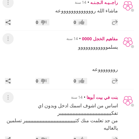
راجــيـه الـجـنـه
•
14 سنة
عرض ال
ماشاء الله روووووووووووووعه
إضافة رد جديد
مشار
0
0
إعجاب
عدم إعجاب
مفاهيم الخجل 0000
•
14 سنة
عرض ال
يسلموووووووووووو
روووووووعه
إضافة رد جديد
مشار
0
0
إعجاب
عدم إعجاب
بنت في بيت أبوها
•
14 سنة
عرض ال
اساس من اشوف اسمك ادخل وبدون اي
تفكييييييييييييييييييييييييييييييييير
من جد تعلمت منك كثيييييييييييييييييييييييييييييييير تسلمين
يالغاليه