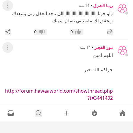
ريما الشرق
•
14 سنة
عرض القائ
واو جوناااااااااااااااااااااااااااااااان تاخذ العقل ربي يسعدك
ويحقق لك ماتمنيتي تسلم إيدينك
إضافة رد جديد
مشار
0
0
إعجاب
عدم إعجاب
نـور الفجـر
•
14 سنة
عرض القائ
اللهم امين
جزاكم الله خير
http://forum.hawaaworld.com/showthread.php
?t=3441492
إضافة رد جديد
مشار
0
0
إعجاب
عدم إعجاب
ام عبودى ii
•
14 سنة
عرض القائ