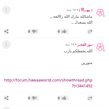
( مهـــآآآ )
•
14 سنة
عرض ال
ماشالله تبارك الله رااائعه ,,
الله يسعدك ,,
إضافة رد جديد
مشار
0
0
إعجاب
عدم إعجاب
نـور الفجـر
•
14 سنة
عرض ال
الله يحفظكم يارب
منورين
http://forum.hawaaworld.com/showthread.php
?t=3441492
إضافة رد جديد
مشار
0
0
إعجاب
عدم إعجاب