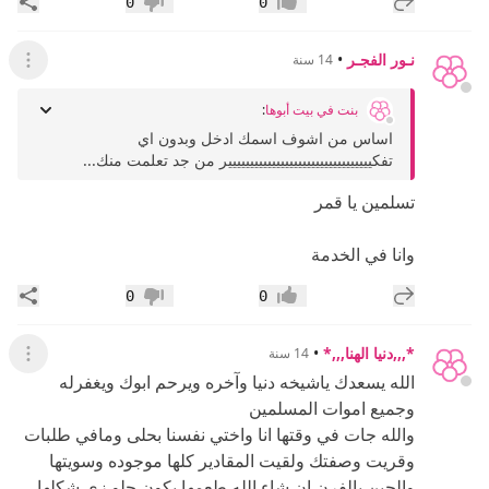
إضافة رد جديد
مشار
0
0
إعجاب
عدم إعجاب
نـور الفجـر
•
14 سنة
عرض ال
بنت في بيت أبوها
:
اساس من اشوف اسمك ادخل وبدون اي
تفكييييييييييييييييييييييييييييييييير من جد تعلمت منك...
تسلمين يا قمر
وانا في الخدمة
إضافة رد جديد
مشار
0
0
إعجاب
عدم إعجاب
*,,,دنيا الهنا,,,*
•
14 سنة
عرض ال
الله يسعدك ياشيخه دنيا وآخره ويرحم ابوك ويغفرله
وجميع اموات المسلمين
والله جات في وقتها انا واختي نفسنا بحلى ومافي طلبات
وقريت وصفتك ولقيت المقادير كلها موجوده وسويتها
والحين بالفرن ان شاء الله طعمها يكون حلو زي شكلها