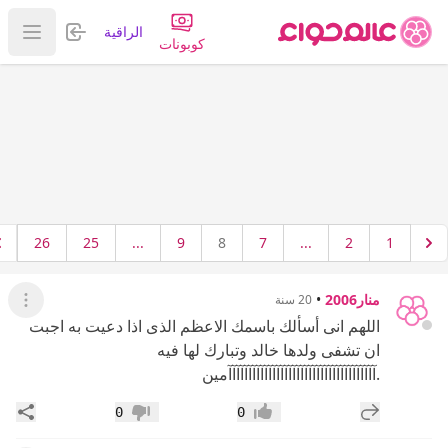
تسجيل الدخول
الراقية
عرض ا
كوبونات
26
25
...
9
8
7
...
2
1
منار2006
•
20 سنة
عرض ال
اللهم انى أسألك باسمك الاعظم الذى اذا دعيت به اجبت
ان تشفى ولدها خالد وتبارك لها فيه
.آآآآآآآآآآآآآآآآآآآآآآآآآآآآآآآآآآآآآمين
إضافة رد جديد
مشار
0
0
إعجاب
عدم إعجاب