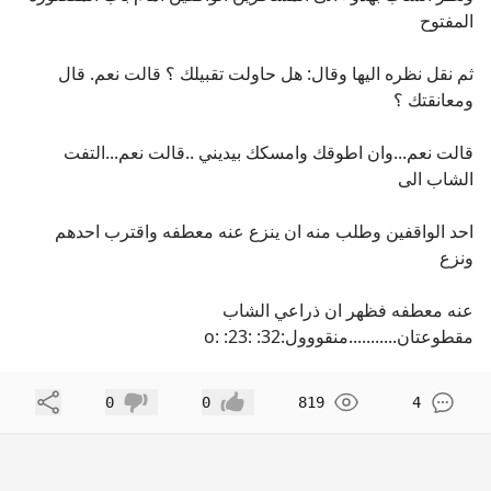
المفتوح
ثم نقل نظره اليها وقال: هل حاولت تقبيلك ؟ قالت نعم. قال
ومعانقتك ؟
قالت نعم...وان اطوقك وامسكك بيديني ..قالت نعم...التفت
الشاب الى
احد الواقفين وطلب منه ان ينزع عنه معطفه واقترب احدهم
ونزع
عنه معطفه فظهر ان ذراعي الشاب
مقطوعتان...........منقووول:32: :23: :o
مشاركة
0
0
819
4
إعجاب
عدم إعجاب