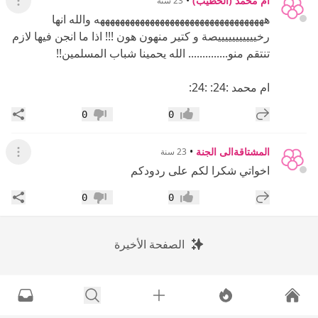
أم محمد (الخطيب)
•
23 سنة
عرض ال
ههههههههههههههههههههههههههههههههههه والله انها
رخيييييييييييصة و كتير منهون هون !!! اذا ما انجن فيها لازم
تنتقم منو.............. الله يحمينا شباب المسلمين!!
ام محمد :24: :24:
إضافة رد جديد
مشار
0
0
إعجاب
عدم إعجاب
المشتاقةالى الجنة
•
23 سنة
عرض ال
اخواتي شكرا لكم على ردودكم
إضافة رد جديد
مشار
0
0
إعجاب
عدم إعجاب
الصفحة الأخيرة