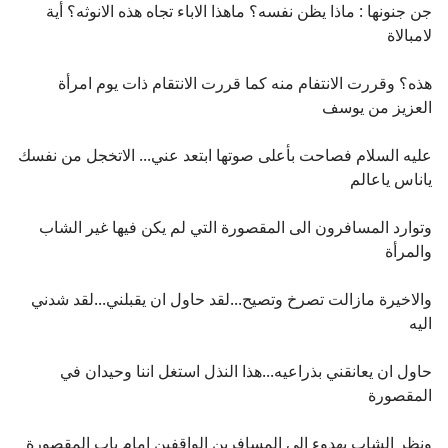
جن جنونها : ماذا يظن نفسه؟ ماهذا الاباء تجاه هذه الانوثه؟ أية
لامبالاة
هذه؟ وقررت الانتفام منه كما قررت الانتقام ذات يوم امرأة
العزيز من يوسف
عليه السلام فصاحت بأعلى صوتها ابتعد عني... الاتخجل من نفسك
ياناس ياعالم
وتوارد المسافرون الى المقصورة التي لم يكن فيها غير الشاب
والمرأة
والاخيرة مازالت تصرخ وتصيح...لقد حاول ان يقبلني...لقد شدني
اليه
حاول ان يعانقني بذراعيه...هذا النذل استغل اننا وحيدان في
المقصورة
ونظر الشاب بهدوء الى المسافرين الواقفين امام باب المقصورة