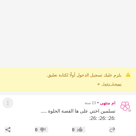
يلزم عليك تسجيل الدخول أولًا لكتابة تعليق.
تسجيل دخول
←
ام منتهى
•
23 سنة
عرض ال
تسلمين اختي على ها القصة الحلوة .....
:26: :26: :26:
إضافة رد جديد
مشار
0
0
إعجاب
عدم إعجاب