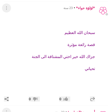
*لؤلؤة حواء*
•
23 سنة
عرض ال
سبحان الله العظيم
قصة رائعة مؤثرة
جزاك الله خير اختي المشتاقة الى الجنة
تحياتي
إضافة رد جديد
مشار
0
0
إعجاب
عدم إعجاب