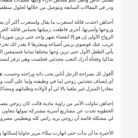
ودر في المقالات السابقة ونتوصل من خلالها لحلول منطقية
أحداهن احتدت قائلة استغرب ما يقال واستغرب أكثر أن يطال
وزوجها وأسرتها. أخرى قاطعت زميلتها بحماس قائلة: الغ
الزواج الأولى إن هو إلا انقضاء شهر واحد حتى ترين صورة
غريب عنك فوضوي يرمي أشياءه ويبعثرها لا يقدر انك تخرج
يأتي الطفل الأول حتى ترين وجها مختلفا تماما فتسمعين اللهجة
شاكيا وفجأة أدرك التعب محدثتي فجلست وهي تزفر لتستلم 
أأقول لك بصراحة الرجل أناني يحب ذاته وراحته وحسب، هن
أي إنصاف تتحدثين زوجي إما في وظيفته وإما على ألنت وإ
مغادرا المنزل غير ملقيا بالا لي أو لأولاده وطلباتهم ومش
إحداهن تناولت الأمر من زاوية مادية قالت كان زوجي مصرا 
الخطوبة تحدث عن مشاريع أسرية مشتركة نمولها نتعاون عل
لي مشكلة قائمة أن زوجي يريد راتبي كله ويعطيني مصروف
الأخيرة ما أن بدأت حتى انهارت ببكاء مرير حاولنا إسكات