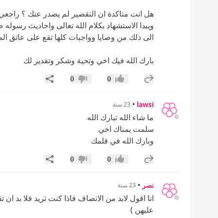
هل انت متاكدة ان التقصير لم يصدر عنك ؟ راجعي
ويبدا الاستشهاد بكلام الله تعالى واحاديث رسوله
الى ذلك من وصايا وواجبات كلها تقع على عاتق الم
بارك الله فيك اخي وتحية وشكر وتقدير لك
إضافة رد جديد
مشاركة
0
0
إعجاب
عدم إعجاب
•
lawsi
23 سنة
ما شاء الله تبارك الله
سلمت يمناك اخي
وبارك الله في قلمك
إضافة رد جديد
مشاركة
0
0
إعجاب
عدم إعجاب
نصر
•
23 سنة
انا اقول لابد من الانصاف فاذا كنت تريد فلا بد ان
عليهن )