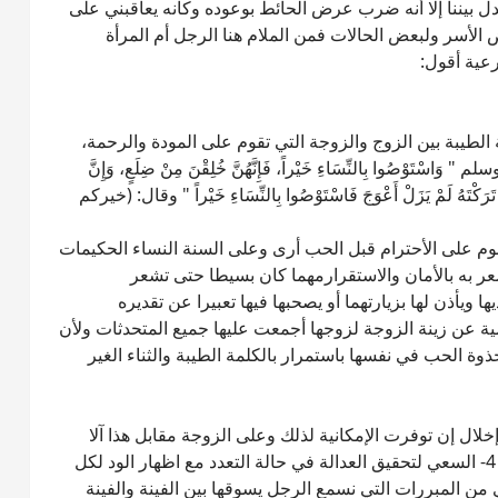
دل بيننا إلا أنه ضرب عرض الحائط بوعوده وكأنه يعاقبني على
 الأسر ولبعض الحالات فمن الملام هنا الرجل أم المرأة
عية أقول:
 الطيبة بين الزوج والزوجة التي تقوم على المودة والرحمة،
ْتَوْصُوا بِالنِّسَاءِ خَيْراً، فَإِنَّهُنَّ خُلِقْنَ مِنْ ضِلَعٍ، وَإِنَّ
 تَرَكْتَهُ لَمْ يَزَلْ أَعْوَجَ فَاسْتَوْصُوا بِالنِّسَاءِ خَيْراً " وقال: (خيركم
وم على الأحترام قبل الحب أرى وعلى السنة النساء الحكيمات
ي تشعر به بالأمان والاستقرارمهما كان بسيطا حتى تشعر
 فيها وحدها . 2- وأن يحترم والديها ويأذن لها بزيارتهما أو يصحبها فيها تعبيرا عن تقديره
 تقل أهمية عن زينة الزوجة لزوجها أجمعت عليها جميع المتحدثات ولأن
وة الحب في نفسها باستمرار بالكلمة الطيبة والثناء الغير
إخلال إن توفرت الإمكانية لذلك وعلى الزوجة مقابل هذا آلا
تثقل كاهل زوجها بطلباتها إلا وفق المتاح وحسب إمكانياته. 4- السعي لتحقيق العدالة في حالة التعدد مع اظهار الود لكل
من المبررات التي نسمع الرجل يسوقها بين الفينة والفينة