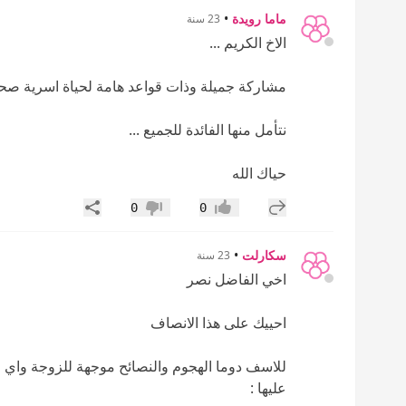
ماما رويدة
•
23 سنة
الاخ الكريم ...
مشاركة جميلة وذات قواعد هامة لحياة اسرية صحيح
نتأمل منها الفائدة للجميع ...
حياك الله
إضافة رد جديد
مشاركة
0
0
إعجاب
عدم إعجاب
سكارلت
•
23 سنة
اخي الفاضل نصر
احييك على هذا الانصاف
للاسف دوما الهجوم والنصائح موجهة للزوجة واي 
عليها :