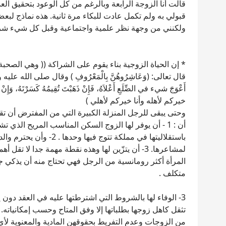
قالت أنا الزوجة الرابعة وبالرغم من كل الوعود بتحقيق الع
قبولي به ولم تكمل عادت للبكاء مرة ثانية. هذه نماذج لبعض
ولكنني من وجهة نظر علمية واجتماعية وقبل كل شيء شر
* إن الحياة الزوجية بناء يقوم على الشراكة (( وهي الصحبة
قال تعالى: (وَعَاشِرُوهُنَّ بِالْمَعْرُوفِ ) وقال صلى الله عليه وسلم " وَاس
أَعْوَجَ شيء في الضِّلَعِ أَعْلاَهُ، فَإِنْ ذَهَبْتَ تُقِيمُهُ كَسَرْتَهُ، وَإِنْ
خيركم لأهله وأنا خيركم لأهلي )
وحتى يبقى للرجل المنزلة الكبيرة التي من المفترض أن تق
أن : 1 - أن يوفر لها الزوج السكن المناسب المريح الذ
باستقلاليتها في مملكة تتوج
لمشاعرها. 3- أن يتزّين لها وهذه نقطة مهمة جدا لا
المرأة أكثر رومانسية من الرجل فهي تحتاج منه أن يذكي جذ
متكلف .
3- الوفاء لها بالشروط التي اشترطتها عليه في العقد دون 
من الزوجات وعدم التفريط بحقوقهن المادية والمعنوية لأي 