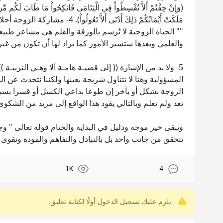
(وَإِنْ خِفْتُمْ أَلاَّ تُقْسِطُواْ فِي الْيَتَامَى فَانكِحُواْ مَا طَابَ لَكُم مِّنَ الن
مَلَكَتْ أَيْمَانُكُمْ ذَلِكَ أَدْنَ
"" الحياة الزوجية لا تُرسم بالورقة والقلم هي مشاعر طبيع
والعلمي وبعدها ستسير الأمور كما يراد لها أن تكون من غ
5- ولا بد من الإشارة (( إلى قضيـة هامـة آلا وهـي التربيـة
المسؤولية وهنا لا نتناول شريحة بعينها ولكننا نتحدث عن 
الزوجة بشكل أو بآخر إن طوعا بداعي الكسل أو قسرا بسبب 
تعد ولم تعلم وبالتالي يقود هذا الواقع إلى مزيد من الشكو
ويبقى خير موجه ودليل في البداية والختام قوله تعالى " وجع
تتحقق من جانب واحد بل بالتبادل والتفاهم والمودة وتقوى ال
1K
4
يلزم عليك تسجيل الدخول أولًا لكتابة تعليق.