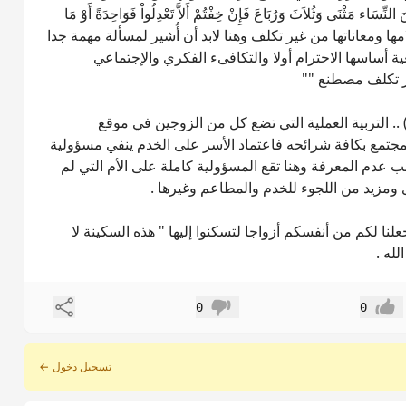
ِّسَاء مَثْنَى وَثُلاَثَ وَرُبَاعَ فَإِنْ خِفْتُمْ أَلاَّ تَعْدِلُواْ فَوَاحِدَةً أَوْ مَا
ى أَلاَّ تَعُولُواْ). 4- مشاركة الزوجة أحلامها ومعاناتها من غير تكلف وهنا لابد أن أُشير لمسألة مهمة جدا
ية أساسها الاحترام أولا والتكافىء الفكري والإجتماعي
ير تكلف مصطنع ""
 )) .. التربية العملية التي تضع كل من الزوجين في موقع
المجتمع بكافة شرائحه فاعتماد الأسر على الخدم ينفي مسؤولية
عدم المعرفة وهنا تقع المسؤولية كاملة على الأم التي لم
ى ومزيد من اللجوء للخدم والمطاعم وغيرها .
لنا لكم من أنفسكم أزواجا لتسكنوا إليها " هذه السكينة لا
له .
مشاركة
0
0
إعجاب
عدم إعجاب
تسجيل دخول
←