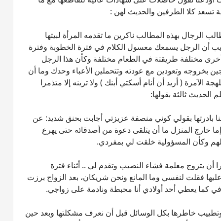
 تسعد كلا الطرفين والحديث لهن :
ب الرجال بهذه المطالب ناكرين ما تقدمه المرأة لبيتها
ريب أن الرجل يسمعك معسول الكلام في فترة الخطوبة وفترة
 أخرى مختلفة طريقتة في الطعام مختلفة وكأن هذا الرجل
ين بخروجه وتعودين مع عودته وتتحملين الأعباء وحدك وما أن
 الآمرة ( أريد أن أنام أسكتي أبنك ) ولا ترينه إلا متذمرا
الحديث ثالثة بقولها:
ا بادرتها بقولي كوني منصفة عزيزتي أجابت بحنق شديد: عن
ما خارج المنزل ما أن يتلقى دعوة من أصدقائه حتى يهرع
اكلهم وكأن المسؤولية خلقت لي بمفردي.
أن يتزوج معلمة فشاء النصيب وتقدم لي .. أثناء فترة
يها فقلت لنفسي وما المانع ونحن شريكان، بعد الزواج برزت
ي كما يعطي أحد أولادي أنا محبطة ونادمة على زواجي.
ها وتطييب خاطرها بكل الوسائل قبل أن نعرف مشكلتها وبعد حين