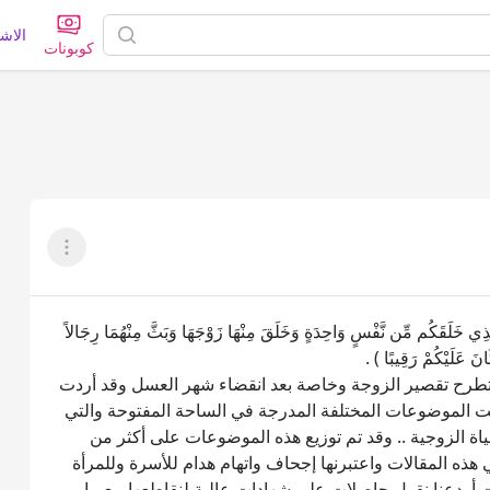
الاش
كوبونات
عرض القائم
خَلَقَكُم مِّن نَّفْسٍ وَاحِدَةٍ وَخَلَقَ مِنْهَا زَوْجَهَا وَبَثَّ مِنْهُمَا رِجَالاً
انَ عَلَيْكُمْ رَقِيبًا ) .
 وتطرح تقصير الزوجة وخاصة بعد انقضاء شهر العسل وقد أردت
عت الموضوعات المختلفة المدرجة في الساحة المفتوحة والتي
ة الزوجية .. وقد تم توزيع هذه الموضوعات على أكثر من
ي هذه المقالات واعتبرنها إجحاف واتهام هدام للأسرة وللمرأة
أودعنا نقول حاصلات على شهادات عالية لنقاطعها مع ما