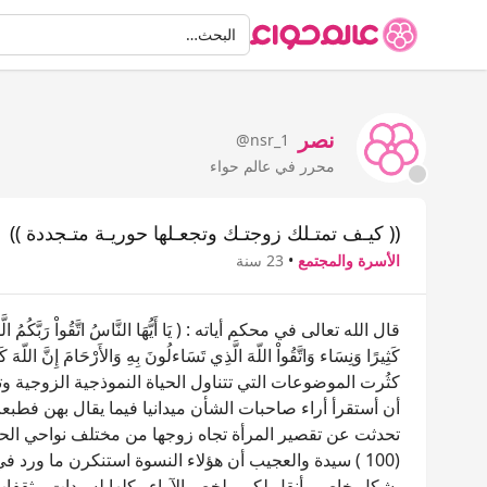
البحث
البحث…
نصر
@nsr_1
محرر في عالم حواء
(( كيـف تمتـلك زوجتـك وتجعـلها حوريـة متـجددة ))
الأسرة والمجتمع
•
23 سنة
قال الله تعالى في محكم أياته : ( يَا أَيُّهَا النَّاسُ اتَّقُواْ رَبَّكُمُ الَّذِي 
كَثِيرًا وَنِسَاء وَاتَّقُواْ اللّهَ الَّذِي تَسَاءلُونَ بِهِ وَالأَرْحَامَ إِنَّ اللّهَ كَ
كثُرت الموضوعات التي تتناول الحياة النموذجية الزوجية
أن أستقرأ أراء صاحبات الشأن ميدانيا فيما يقال بهن فطب
تحدثت عن تقصير المرأة تجاه زوجها من مختلف نواحي الحيا
(100 ) سيدة والعجيب أن هؤلاء النسوة استنكرن ما ورد ف
بشكل خاص وأنقل لكم ملخص الآراء وكلها لسيدات مثقفات 