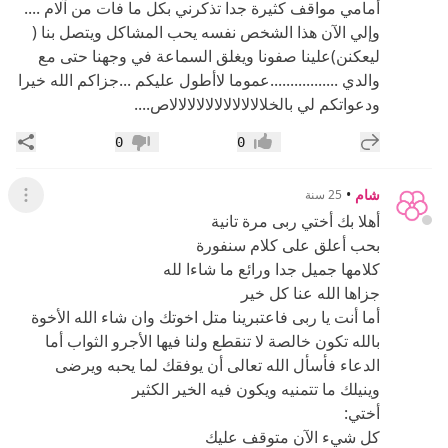
أمامي مواقف كثيرة جدا تذكرني بكل ما فات من آلام ....
وإلي الآن هذا الشخص نفسه يحب المشاكل ويتصل بنا (
ليعكنن)علينا صفونا ويغلق السماعة في وجهنا حتى مع
والدي .................عموما لاأطول عليكم ...جزاكم الله خيرا
ودعواتكم لي بالخلالالالالالالالالالالاص....
إضافة رد جديد
مشار
0
0
إعجاب
عدم إعجاب
شام
•
25 سنة
عرض ال
أهلا بك أختي ربى مرة تانية
بحب أعلق على كلام سنفورة
كلامها جميل جدا ورائع ما شاءا لله
جزاها الله عنا كل خير
أما أنت يا ربى فاعتبرينا متل اخوتك وان شاء الله الأخوة
بالله تكون خالصة لا تنقطع ولنا فيها الأجرو الثواب أما
الدعاء فأسأل الله تعالى أن يوفقك لما يحبه ويرضى
وينيلك ما تتمنيه ويكون فيه الخير الكثير
أختي:
كل شيء الآن متوقف عليك