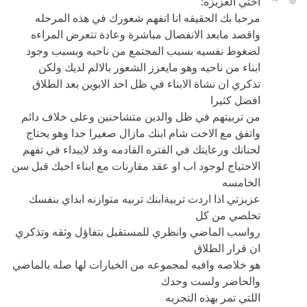
اختي العزيزه:
مرحبا بك الحقيقه انا اتفهم شعورك في هذه المرحله
واقصد مابعد الانفصال مباشرة وعادة تتعرض المراءه
لضغوط نفسيه بسبب المجتمع من ناحيه وبسبب وجود
ابناء من ناحيه وهو مايعزز الشعور بالالم لديك ولكن
تذكري ان نشاة الابناء في ظل احد الابوين بعد الطلاق
افضل كثيرا
من تربيتهم في ظل والدين متشاحنين وعلى خلاف دائم
واتفق مع الاخت شام ابنك مازال صغيرا جدا وهو يحتاج
لحنانك ورعايتك في الفتره القادمه وقد لايبداء في تفهم
الاحتياج لوجود اب او عقد مقارنات مع ابناء اخيك قبل سن
الخامسه
عزيزتي اذا اردت تربيةابنك تربيه متوازنه ابداي بنفسك
تخلصي من كل
رواسب الماضي وانظري للمستقبل بتفاؤل وثقه وتذكري
ان قرار الطلاق
هو خلاصه وافيه لمجموعه من الخيارات لها صله بالماضي
والحاضر ولست وحدك
اللتي تمر بهذه التجربه