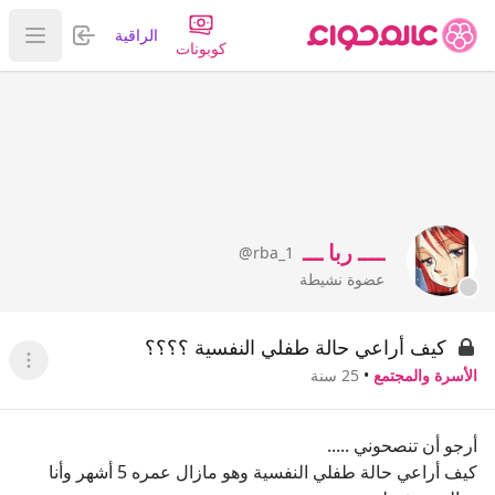
تسجيل الدخول
الراقية
عرض ا
كوبونات
ــــ ربا ـــ
@rba_1
عضوة نشيطة
كيف أراعي حالة طفلي النفسية ؟؟؟؟
عرض ا
الأسرة والمجتمع
•
25 سنة
أرجو أن تنصحوني .....
كيف أراعي حالة طفلي النفسية وهو مازال عمره 5 أشهر وأنا