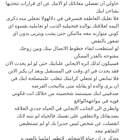
حاولي ان تفصلي معاناتك او الامك عن اي قرارات تتخذيها
بشاءن ابنك
فلا تغلبك العاطفه فتسرفي في دلالهولا تجعلي منه ذكرى
اليمه لعلاقتك بوالده فتحمليه الذنب او تعامليه بقسوه اي
كوني متوازنه معه ماامكن حتى يشب ويتربى بدون اي
شعور بالنقص
لو استطعت ابقاء خطوط الاتصال بينك وبين زوجك
مفتوحه بالقدر الممكن
فسيكون لذلك اثره الايجابي علىابنك حتى لو لم يحدث الان
فقد يحدث في اي وقت في المستقبل وبعد ان يكبر الابن
فلا تمانعي او تجعلي كرامتك تتغلب علىمصلحة ابنك في
ان يرى والده او يقابله متى مااتيحت الفرصه
صدقيني ابنك سيستمد شخصيته من خلالك انت فكوني
قويه في مواجهةالواقع
وانظري الى الجانب الايجابي في الحياه جددي العلاقه
بصديقاتك ولاتنغلقي على نفسك فالحياه لم تنته لانك
انفصلت عن شخص ليس جديرا بك او لم تستطيعي
التفاهم معه
وتذكر ي ان حياة الاشخاص لاتظهر امامنا بالصوره