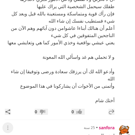
طفلك سيحمل الشخصية التي يراك عليها
فإن رآك قوية ومتماسكة ومستعينة بالله قبل وبعد كل
شيء فستطيب نفسك إن شاء الله
أعلم أن هنالك أبناءا عاشوامن دون آبائهم وهم الآن من
الناجحين المتفوقين في كل شيء
يعني عيشي بواقعية وخذي الأمور كما هي وتعايشي معها
و لا تحملي هم غد واسألي الله المعونة
وأدعو الله لك أن يرزقك سعادة ورضى وتوفيقا إن شاء
الله
وأتمنى من الأخوات أن يشاركونا في هذا الموضوع
أختك شام
إضافة رد جديد
مشار
0
0
إعجاب
عدم إعجاب
•
sanfora
25 سنة
عرض ال