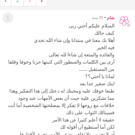
2
1
شام
•
25 سنة
عرض ال
السلام عليكم أختي ربى
كيف حالك
أهلا بك معنا في منتدانا وإن شاء الله تجدي
فيه الخير
والفائدة والمتعة إن شاءا لله تعالى
أرى بين الكلمات والسطور التي كتبتها حزنا وخوفا وقلقا
من المستقبل .......
لماذا يا أختي؟؟
ابنك صغير جدا بعد
طبعا خوفك عليه ومحبتك له دعتك إلى هذا التفكير وهذا
مما تشكرين عليه حيث أن بعض الأمهات عند وجود
خلافات مع زوجها لا تفكر إلا بمصلحتها الشخصية أما أنت
فسينالك الثواب على ذلك
حقيقة لا أعلم كثيرا عن هذا الأمر
لكن أما أستطيع أن أقوله لك
أن لا تحزني ولا تقلقي ودعي الأمور تجري لأقدارها