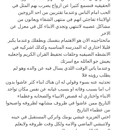
الحقيقيه فنسمع كثيرا عن ازواج يضرب بهم المثل في
الحب امام الناس وعندما تقتربين من احد الزوجين
اوالابناء تفاجئي انهم في منتهى الشقاء ويعانون من
مشاكل عصيبه لاتنتهي وتجدي الابناء كل في معزل عن
الاخر
ماتحتاجينه الان هو الاهتمام بنفسك وبطفلك وعندما يكبر
قليلا اختاري له المدرسه المناسبه وكذلك اشركيه في
الانشطه الصيفيه وحلقات تحفيظ القران الكريم واجعليه
يعيش جو العائله مع اسرتك
وعندما ياتي الوقت اللذي يسال فيه عن والده وهو لم
يطلب رؤيته فلا
تحدثيه عنه بسوء وقولي له ان هناك ابناء كثر عاشوا بدون
اب اما بسبب وفاته او بسبب غيابه عن نفس مكان تواجد
الابناء واختاري له قصص الانبياء والصحابه وعظماء
التاريخ ممن عاشوا في ظروف مشابهه لظروفه واصبحوا
من عظماء التاريخ
اختي العزيزه عيشي يومك واتركي المستقبل في حينه
ولاتنبشي الماضي والامه ولكل وقت ظروفه ولايعلم