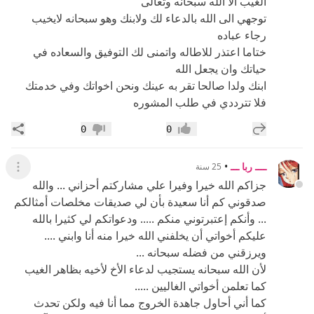
الغيب الا الله سبحانه وتعالى
توجهي الى الله بالدعاء لك ولابنك وهو سبحانه لايخيب
رجاء عباده
ختاما اعتذر للاطاله واتمنى لك التوفيق والسعاده في
حياتك وان يجعل الله
ابنك ولدا صالحا تقر به عينك ونحن اخواتك وفي خدمتك
فلا تترددي في طلب المشوره
إضافة رد جديد
مشار
0
0
إعجاب
عدم إعجاب
ــــ ربا ـــ
•
25 سنة
عرض ال
جزاكم الله خيرا وفيرا علي مشاركتم أحزاني ... والله
صدقوني كم أنا سعيدة بأن لي صديقات مخلصات أمثالكم
... وأنكم إعتبرتوني منكم ..... ودعواتكم لي كثيرا بالله
عليكم أخواتي أن يخلفني الله خيرا منه أنا وابني ....
ويرزقني من فضله سبحانه ...
لأن الله سبحانه يستجيب لدعاء الأخ لأخيه بظاهر الغيب
كما تعلمن أخواتي الغاليين .....
كما أني أحاول جاهدة الخروج مما أنا فيه ولكن تحدث