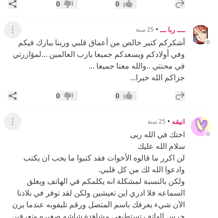
إضافة رد جديد
مشار
0
0
إعجاب
عدم إعجاب
ــــ ربا ـــ
•
25 سنة
عرض ال
أشكركم كتير خالص من أعماق قلبي وربنا يبارك فيكم
وفي أولادكم ويسعدكم جميعا يارب العالمين ...لمؤازرتي
في محنتي ..والله معنا جميعا ...
جزاكم الله خيرا...
إضافة رد جديد
مشار
0
0
إعجاب
عدم إعجاب
انيقه
•
25 سنة
عرض ال
اختك في الله ربى
سلام الله عليك
لن اكرر ما قالوه الأخوات فقد كتبوا ما يجب ان يكتب
وادعوا الله لك من كل قلبي.
ولكن بالنسبة لمشكلة انه يكلمكم في الهاتف ويغلق
السماعه فلا ادري اين تعيشين ولكن لقد توفر في بلادنا
الآن شيء يعرفك باسم المتصل ورقم تليفونه عندما يرن
جرس الهاتف تستطيعي مشاهدة شاشه صغيره وتعرفين