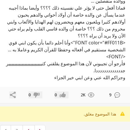
ووالده منفصلين ...
فماذا أفعل حتى لا يؤثر علي نفسيته ذلك ؟؟؟؟ وأيضا بماذا أجيبه
عندما يسأل عن والده خاصة أن أولاد أخواتي والدهم يحبون
أولادهم كثيرا ويلعبون معهم ويحضرون لهم الهدايا والألعاب وابني
محروم من ذلك ؟؟؟ خاصة أن والده قاسي القلب ولم يراه حتي
الأن ولا يريد أن يراه ؟؟؟؟
<FONT color="#FF011B">وأنا أحلم دائما بأن يكون ابني قوي
الشخصية مستقيم في أفعاله وحفظا للقرآن الكريم وعاملا به ...
</FONT>
فأرجو أن تجيبوني لأن هذا الموضوع يقلقني كتييييييييييييييييييييييير
جدددددددددددددا.
وجزاكم الله عني وعن ابني خير الجزاء
مشاركة
0
0
2K
9
إعجاب
عدم إعجاب
هذا الموضوع مغلق.