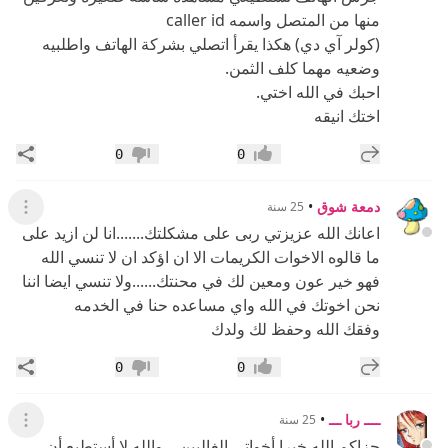
منها من المتصل واسمه caller id
(كولر آي دي) هكذا يقرأ اتصلي بشركة الهاتف واطلبيه
وضعيه مهما كلف الثمن.
احبك في الله اختي.
اختك انيقه
إضافة رد جديد
مشار
0
0
إعجاب
عدم إعجاب
دمعة شوق
•
25 سنة
عرض ال
اعانك الله عزيزتي ربى على مشكلتك.......انا لن ازيد على
ما قالوه الاخوات الكريمات الا ان اؤكد ان لا تنسي الله
فهو خير عون ومعين لك في محنتك......ولا تنسي ايضا اننا
نحن اخوتك في الله واي مساعده حنا في الخدمه
وفقك الله وحفظ لك ولدك
إضافة رد جديد
مشار
0
0
إعجاب
عدم إعجاب
ــــ ربا ـــ
•
25 سنة
عرض ال
جزاكم الله خيرا أخواتي الغاليين .. والله لا أستطيع أن