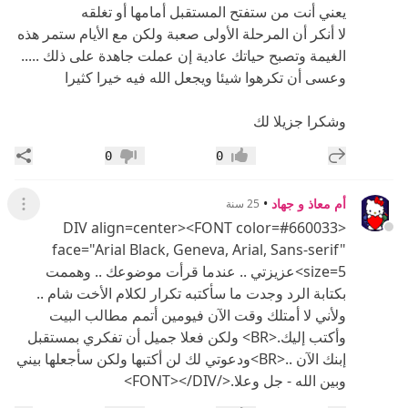
يعني أنت من ستفتح المستقبل أمامها أو تغلقه
لا أنكر أن المرحلة الأولى صعبة ولكن مع الأيام ستمر هذه
الغيمة وتصبح حياتك عادية إن عملت جاهدة على ذلك .....
وعسى أن تكرهوا شيئا ويجعل الله فيه خيرا كثيرا
وشكرا جزيلا لك
إضافة رد جديد
مشار
0
0
إعجاب
عدم إعجاب
أم معاذ و جهاد
•
25 سنة
عرض ال
<DIV align=center><FONT color=#660033
face="Arial Black, Geneva, Arial, Sans-serif"
size=5>عزيزتي .. عندما قرأت موضوعك .. وهممت
بكتابة الرد وجدت ما سأكتبه تكرار لكلام الأخت شام ..
ولأني لا أمتلك وقت الآن فيومين أتمم مطالب البيت
وأكتب إليك.<BR> ولكن فعلا جميل أن تفكري بمستقبل
إبنك الآن ..<BR>ودعوتي لك لن أكتبها ولكن سأجعلها بيني
وبين الله - جل وعلا.</FONT></DIV>