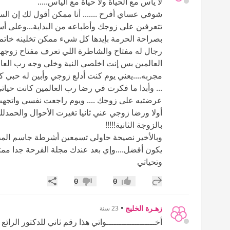
لا يأس مع الحياة ولا حياة مع اليأس.....
شوفي عساي أفرح ....... أنا ممكن أقول لك إن ال
تتعرفين على زوجك وأطباعه من البداية...وعلى أسا
بصراحة الحرمة بإيدها كل شيء ممكن تخلينه خا
رجال له مفتاح والشاطرة اللي تعرف مفتاح زوجها شو.
العالمين بس إنت اخلصي النية وخلي وجه رب العال
مجربه....يعني يوم كنت أدلع زوجي وأبين له حبي
... وأبدا ما فكرت في رضا رب العالمين كانت حي
عرضتيه على زوجك .... ويوم راجعت نفسي واتجهت 
أولا ورضا زوجي عني ثانيا تغيرت الأحوال والحمدلل
بالزوجة الثانية!!!!!
وبالأخير نصيحة حاولي تسمعين أشرطة جاسم المطوع 
يكون أفضل....وإي بعد عندك مجلة الفرحة جدا ممت
وتحياتي
إضافة رد جديد
مشاركة
0
0
إعجاب
عدم إعجاب
زهـرة الخليج
•
23 سنة
أخـــــــــــــــــــواتي هذا رقم ثاني للدكتور الرائع