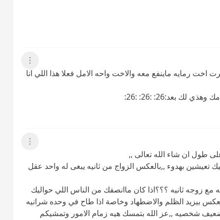
عرض القائمة
اخت رمايه ماينفع معه والاخت واحه الامل فعلا هذا اللي انا
 بعد:26: :26: :26:
عرض القائمة
لى طول ان شاء الله تعالى ,,
خليك تعيشين بهدوء ,,بالعكس الزواج من ثانيه يبغى له واحد عقل
له مع زوجه ثانيه ؟؟؟اذا كان ماانصفك من الناس اللي حواليك
العكس بيزيد الظلم والاضطهاد وخاصة اذا طاح في وحده شرانيه
ل ضعيف شخصيه ,,عز الله بتمسك هيه زمام الامور وتمشيكم