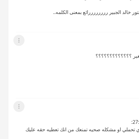
 خالد الجبير ررررررررائع بمعنى الكلمه..
عرض القائمة
لصغير ؟؟؟؟؟؟؟؟؟؟؟؟؟
عرض القائمة
قدري تحملي او مشكله صحيه تمنعك من انك تعطيه حقه عليك