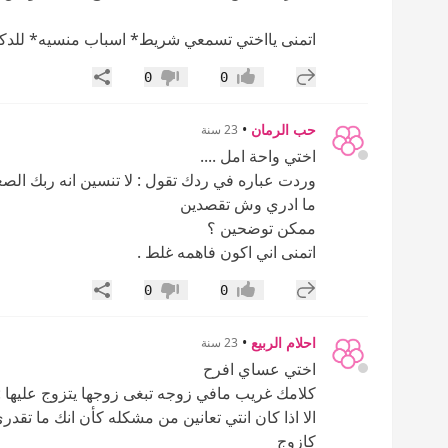
اتمنى يااختي تسمعي شريط* اسباب منسيه* للدكتور
إضافة رد جديد
مشاركة
0
0
إعجاب
عدم إعجاب
حب الرمان
•
23 سنة
اختي واحة امل ....
وردت عباره في ردك تقول : لا تنسين انه ربك ا
ما ادري وش تقصدين
ممكن توضحين ؟
اتمنى اني اكون فاهمه غلط .
إضافة رد جديد
مشاركة
0
0
إعجاب
عدم إعجاب
احلام الربيع
•
23 سنة
اختي عساي افرح
كلامك غريب مافي زوجه تبغى زوجها يتزوج عليها :27:
الا اذا كان انتي تعانين من مشكله كأن انك ما ت
كازوج