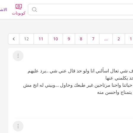
الاش
كوبونات
12
11
10
9
8
7
...
2
1
عرض القائمة
رف شي تعال اسألني انا ولو حد قال عني شي ..يرد عليهم
 يكلمني عنها
ياتنا واحنا مرتاحين غير طبعك وحاول ...وبيني له انج مش
 يتمناج واحسن منه
عرض القائمة