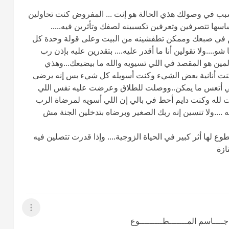
سبب في وصولك هذي الحالة هو إنت ... المفروض كنت تحاولين
سها تتصرفين وتعرفين تكسبينه لصفك وتأثرين فيه.....
تم في صبعك وممكن تطفشينه من البيت وعلى قولة وحدة كل
...ولا تقولين أنا ما أقدر عليه.... بتقدرين عليه بإذن رب
مين هو المقصد في اللي تسيويه والله ما بيضيعك...وهذي
 كنت أنانية بعض الشيء وكنت أسويله كل شيء بس إنه يرضى
اتي أتعس ما يمكن..ووصلت للطلاق وعرضت عليه نفس اللي
لله وكنت دايم أحط في بالي إن اللي أسويه لمرضاة الرب
ه ....ولا تنسين إنه ربك الصغير وبرضاه بتدخلين الجنة مش
لها أثر كبير في الحياة الزوجية.... وإذا قدرت تتصلين فيه
ازة
عرض القائمة
 جــــاسم المـــــــطـــــــــوع