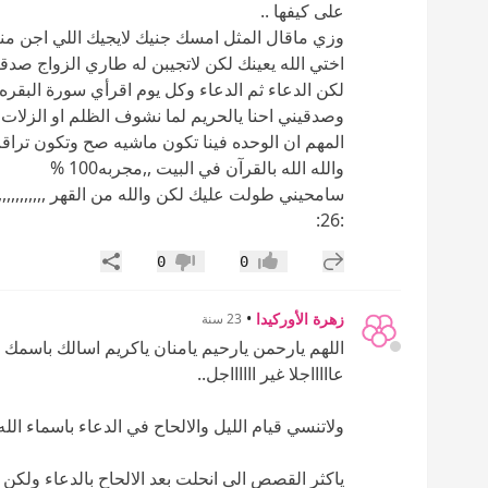
على كيفها ..
وزي ماقال المثل امسك جنيك لايجيك اللي اجن منه 
اختي الله يعينك لكن لاتجيبن له طاري الزواج صدقيني
لكن الدعاء ثم الدعاء وكل يوم اقرأي سورة البقره 
وصدقيني احنا يالحريم لما نشوف الظلم او الزلات من 
المهم ان الوحده فينا تكون ماشيه صح وتكون تراقب ا
والله الله بالقرآن في البيت ,,مجربه100 %
سامحيني طولت عليك لكن والله من القهر ,,,,,,,,,,,,,,,,
:26:
إضافة رد جديد
مشاركة
0
0
إعجاب
عدم إعجاب
زهرة الأوركيدا
•
23 سنة
اللهم يارحمن يارحيم يامنان ياكريم اسالك باسمك
عاااااجلا غير ااااااجل..
ولاتنسي قيام الليل والالحاح في الدعاء باسماء الل
ياكثر القصص الى انحلت بعد الالحاح بالدعاء ولكن