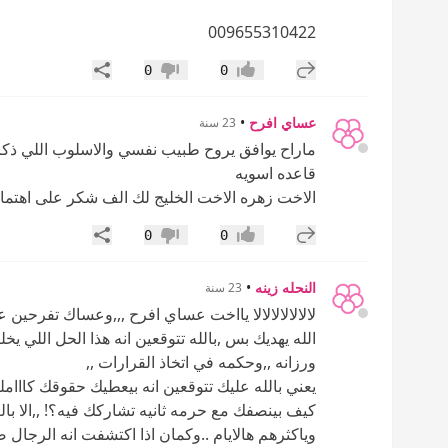
009655310422
إضافة رد جديد
مشاركة
0
0
إعجاب
عدم إعجاب
عساي افرح
•
23 سنة
ماراح يوافق يروح طبيب نفسي والاسلوب اللي ذكرت 
قاعده اسويه
الاخت زهره الاخت الخليج لك الف شكر على اهتمامك وهذي لك
إضافة رد جديد
مشاركة
0
0
إعجاب
عدم إعجاب
النحله زينه
•
23 سنة
لالالالالالالا يااخت عساي افرح ,,,وعساك تفرحين ع
الله يهديك بس ,بالله تتوقعين انه هذا الحل اللي ي
ورزانه ,,وحكمه في اتخاذ القرارات ,,
يعني بالله عليك تتوقعين انه بيعطيك حقوقك كااام
كيف بينصفك مع حرمه ثانيه تشاركك فيه؟! ,,الا ب
وياكثرهم هالايام ..وكمان اذا اكتشفت انه الرجا