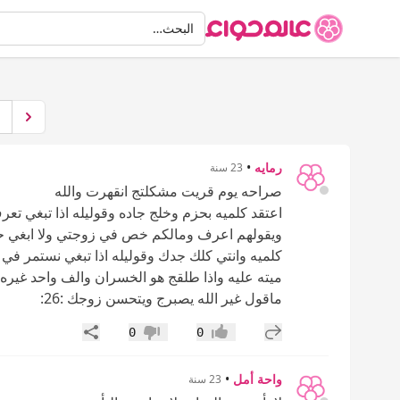
البحث
البحث…
رمايه
•
23 سنة
صراحه يوم قريت مشكلتج انقهرت والله
اعتقد كلميه بحزم وخلج جاده وقوليله اذا تبغي تع
ويقولهم اعرف ومالكم خص في زوجتي ولا ابغي حد
كلميه وانتي كلك جدك وقوليله اذا تبغي نستمر في ح
ميته عليه واذا طلقج هو الخسران والف واحد غيره
ماقول غير الله يصبرج ويتحسن زوجك :26:
إضافة رد جديد
مشاركة
0
0
إعجاب
عدم إعجاب
واحة أمل
•
23 سنة