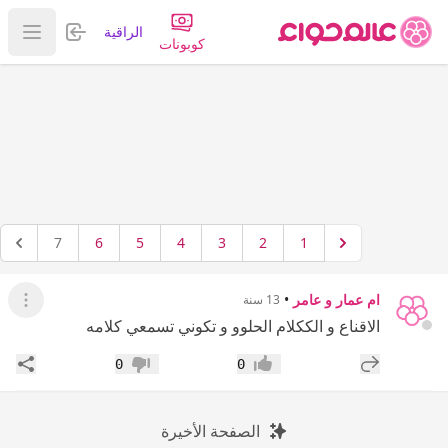
تسجيل الدخول
الراقية
عرض ا
كوبونات
7
6
5
4
3
2
1
ام عمار و عامر
•
13 سنة
عرض ال
الاقناع و الككلام الحلوو و تكوني تسمعي كلامه
إضافة رد جديد
مشار
0
0
إعجاب
عدم إعجاب
الصفحة الأخيرة