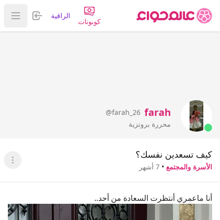
تسجيل الدخول
الراقية
عرض ا
كوبونات
farah
@farah_26
محررة برونزية
كيف تسعدين نفسك؟
عرض ا
الأسرة والمجتمع
•
7 أشهر
أنا ماعمري أنتظرت السعادة من أحد..