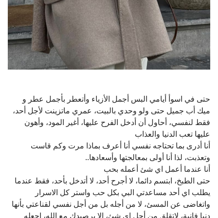
حتى في اسوأ أيامي البس أجمل الأزياء وأتعطر بأجمل عطر و
ميك أب جميل حتى ولو وحدي بالبيت، عمري ماتزينت لأجل أحد،
فقط لنفسي، أحاول أن أدخل الفرح عليها، أغير المود، وأهون
عليها تعب الدنيا والعذاب
أنا أدرى بما تحتاجه نفسي أنا أعرف بماذا مرت وكم قاست
وتعذبت، لذا أنا أولى بمعالجتها وأسعادها..
أنا عندما أعمل اي شئ أعمله بحب
حتى الطبخ، ابتسم دائما، لا أجرح أحد، لا أتدخل بأحد، فقط عندما
يطلب اي أحد مساعدتي البي بكل حب واستر كل الاسرار
واتغاضى عن المسئ، لا من أجله بل من أجل نفسي لقناعتي بأنها
دنيا فانية، لاتقلق من أجل اي شئ، الا برصيدك مع الله، اجعله