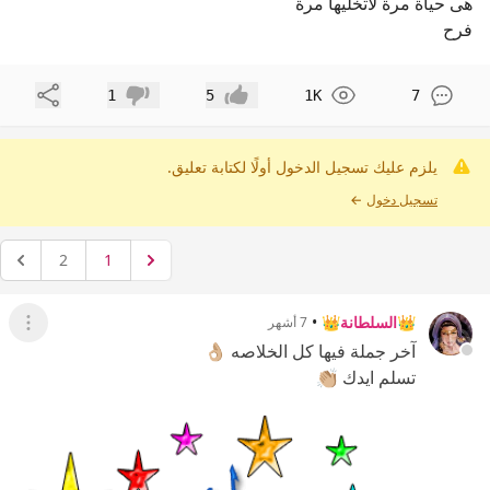
هى حياة مرة لاتخليها مرة
فرح
مشاركة
1
5
1K
7
إعجاب
عدم إعجاب
يلزم عليك تسجيل الدخول أولًا لكتابة تعليق.
تسجيل دخول
←
2
1
👑السلطانة👑
•
7 أشهر
عرض ال
آخر جملة فيها كل الخلاصه 👌🏼
تسلم ايدك 👏🏼