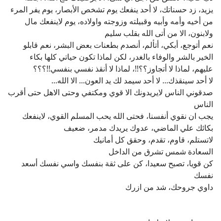
يزيد، زد حسناتك، لا أحد ينفعك يوم تشخص الأبصار، يوم يفر المرء
من أخيه وأمه وأبيه وقبيلته وزوجته واولاده، يوم لاينفعك مال
ولابنون، الا من أتى الله بقلب سليم
نعم أتوجع، أبكي، أتألم، أنصدم بطعنات بعض البشر، نعم قابلو
الخير بالشر والوفاء بالغدر، لكن لماذا تكون حياتي كلها بكاء
عليهم، لماذا لا أتجاوز؟؟!!، لماذا لا أنقذ نفسي بنفسي!!؟؟؟
لا أحد سينقذك... لا أحد سيمد لك يد العون... الا الله...
صدقوني الناس لايريدونك الا قوي ومكتفي وحتى الاهل حتى أقرب
الناس
يجب ان نقوي أنفسنا، فحتى الله يحب المسلم القوي، لاينفعك
بكائك علي الماضي، عدوك يريدك مدمر، ضعيف
لاتستلم، قاوم، تقدم، وحقق كل أمانيك
السعادة شمس تشرق من الداخل
كن قويا، تصبح سعيدا، كن على ثقة بنفسك واسي نفسك أسعد
نفسك
داوي جروحك، شد من ازرك