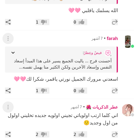
الله يسلمك ياقلبي 🩷🩷
إضافة رد جديد
مشار
1
0
إعجاب
عدم إعجاب
•
farah
7 أشهر
عرض ال
فيضٌ وعِطرْ
:
أحسنت فرح … ياليت الجميع يسير على هذا المبدأ إسعاد
النفس وإسعاد الآخرين ولكن الكثير منا يهمل نفسه...
اسعدني مرورك الجميل نورتي ياقمر، شكرا لك🩷🩷
إضافة رد جديد
مشار
1
0
إعجاب
عدم إعجاب
عطر الذكريات 🌺
•
7 أشهر
عرض ال
اني كلما ارتب اولوياتي تجيني اولويه جديده تخليني اولول
من اول وجديد🙂
إضافة رد جديد
مشار
2
2
إعجاب
عدم إعجاب