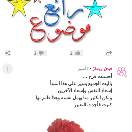
إضافة رد جديد
مشار
1
1
إعجاب
عدم إعجاب
فيضٌ وعِطرْ
•
7 أشهر
عرض ال
أحسنت فرح …
ياليت الجميع يسير على هذا المبدأ
إسعاد النفس وإسعاد الآخرين
ولكن الكثير منا يهمل نفسه وهذا ظلم لها
كتبت فأجدت التعبير