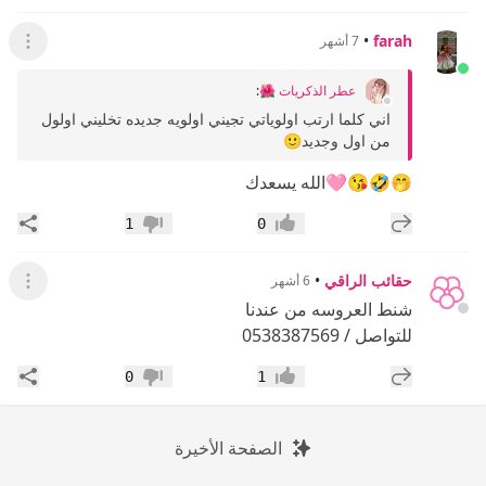
•
farah
7 أشهر
عرض ال
عطر الذكريات 🌺
:
اني كلما ارتب اولوياتي تجيني اولويه جديده تخليني اولول
من اول وجديد🙂
🤭🤣😘🩷الله يسعدك
إضافة رد جديد
مشار
1
0
إعجاب
عدم إعجاب
حقائب الراقي
•
6 أشهر
عرض ال
شنط العروسه من عندنا
للتواصل / 0538387569
إضافة رد جديد
مشار
0
1
إعجاب
عدم إعجاب
الصفحة الأخيرة