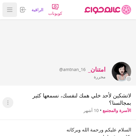
تسجيل الدخول
الراقية
عرض ا
كوبونات
امتنان_
@amtnan_16
محررة
لاتشكين لأحد خلي همك لنفسك، نسمعها كثير
بمجالسنا؟
عرض ا
الأسرة والمجتمع
•
10 أشهر
السلام عليكم ورحمة الله وبركاته