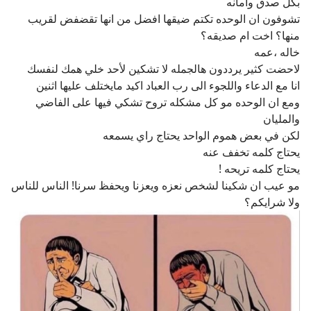
بكل صدق وامانه
تشوفون ان الوحده تكتم ضيقها افضل من انها تقضفض لقريب
منها؟ اخت ام صديقه؟
خاله ،عمه
لاحضت كثير يرددون هالجمله لا تشكين لأحد خلي همك لنفسك
انا مع الدعاء واللجوء الى رب العباد اكيد مايختلف عليها اثنين
ومع ان الوحده مو كل مشكله تروح تشكي فيها على الفاضي
والمليان
لكن في بعض هموم الواحد يحتاج راي يسمعه
يحتاج كلمه تخفف عنه
يحتاج كلمه تريحه !
مو عيب ان شكينا لشخص نعزه ويعزنا ويحفظ سرنا! الناس للناس
ولا شرايكم؟