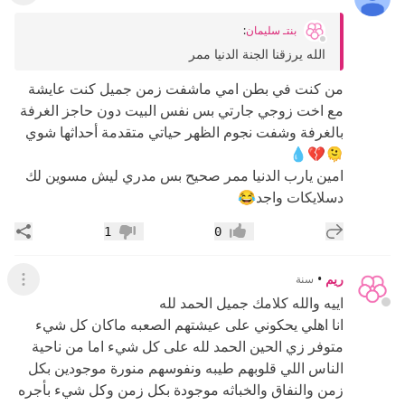
بنتـ سليمان
:
الله يرزقنا الجنة الدنيا ممر
من كنت في بطن امي ماشفت زمن جميل كنت عايشة
مع اخت زوجي جارتي بس نفس البيت دون حاجز الغرفة
بالغرفة وشفت نجوم الظهر حياتي متقدمة أحداثها شوي
🫠💔💧
امين يارب الدنيا ممر صحيح بس مدري ليش مسوين لك
دسلايكات واجد😂
إضافة رد جديد
مشار
1
0
إعجاب
عدم إعجاب
ريم
•
سنة
عرض ال
اييه والله كلامك جميل الحمد لله
انا اهلي يحكوني على عيشتهم الصعبه ماكان كل شيء
متوفر زي الحين الحمد لله على كل شيء اما من ناحية
الناس اللي قلوبهم طيبه ونفوسهم منورة موجودين بكل
زمن والنفاق والخباثه موجودة بكل زمن وكل شيء بأجره