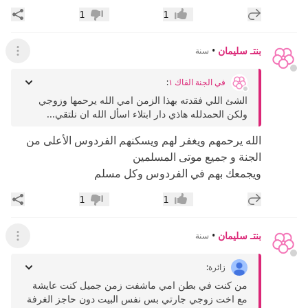
إضافة رد جديد
مشار
1
1
إعجاب
عدم إعجاب
بنتـ سليمان
•
سنة
عرض ال
في الجنة القاك ١
:
الشئ اللي فقدته بهذا الزمن امي الله يرحمها وزوجي
ولكن الحمدلله هاذي دار ابتلاء اسأل الله ان نلتقي...
الله يرحمهم ويغفر لهم ويسكنهم الفردوس الأعلى من
الجنة و جميع موتى المسلمين
ويجمعك بهم في الفردوس وكل مسلم
إضافة رد جديد
مشار
1
1
إعجاب
عدم إعجاب
بنتـ سليمان
•
سنة
عرض ال
زائرة
:
من كنت في بطن امي ماشفت زمن جميل كنت عايشة
مع اخت زوجي جارتي بس نفس البيت دون حاجز الغرفة