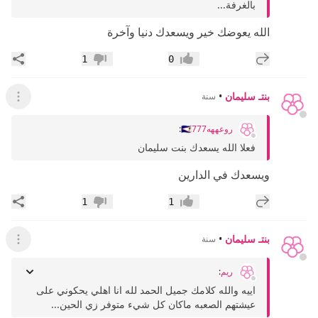
بالغرفة...
الله يعوضك خير ويسعدك دنيا وآخرة
إضافة رد جديد
مشار
1
0
إعجاب
عدم إعجاب
بنتـ سليمان
•
سنة
عرض ال
روعههه🇸🇦777
:
فعلا الله يسعدك بنت سليمان
ويسعدك في الدارين
إضافة رد جديد
مشار
1
1
إعجاب
عدم إعجاب
بنتـ سليمان
•
سنة
عرض ال
ريم
:
اييه والله كلامك جميل الحمد لله انا اهلي يحكوني على
عيشتهم الصعبه ماكان كل شيء متوفر زي الحين...