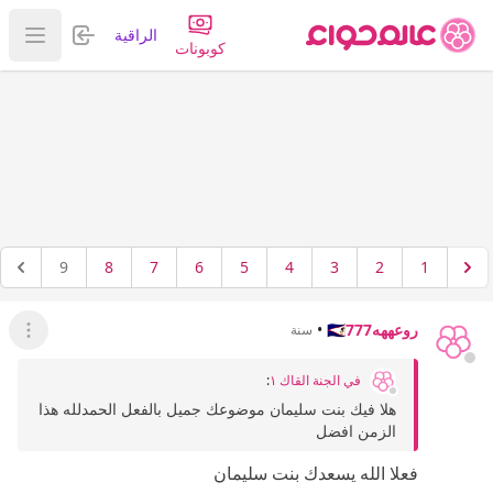
تسجيل الدخول
الراقية
عرض ا
كوبونات
9
8
7
6
5
4
3
2
1
روعههه🇸🇦777
•
سنة
عرض ال
في الجنة القاك ١
:
هلا فيك بنت سليمان موضوعك جميل بالفعل الحمدلله هذا
الزمن افضل
فعلا الله يسعدك بنت سليمان