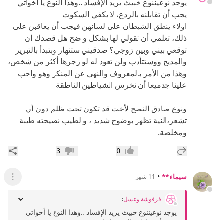
يوجد نوعيننوع خبيث يريد الإفساد ..وهذا النوع يا أخواتي
يجب أن تقابلنه بالردع، لا يكفي السكوت
اولاء ينطق الشيطان على لسانهن فيجب أن يعاقبن على
ذلك، تعلمي أن تقولي لها بشكل واضح هل قصدك ان
توقعي بيني وبين زوجي؟ صدقيني ستنهار وبتبدأ بالتبرير
والمديح ووستتأدب ولن تعود له لو زجرها أكثر من شخص،
وهذا من الأمر بالمعروف والنهي عن المنكر وهو واجب
علينا جدميعا أن نخرس الشياطين الناطقة
ونوع صادق النصح لأخت قد تكون تحت ظلم دون أن
تشعر،النية تظهر بوضوح شديد ، والطيب نصيحته طيبة
ومخلصة.
إضافة رد جديد
مشار
3
0
إعجاب
عدم إعجاب
سيماء**
•
11 شهر
عرض ال
فرفوشة وعسل
:
يوجد نوعيننوع خبيث يريد الإفساد ..وهذا النوع يا أخواتي