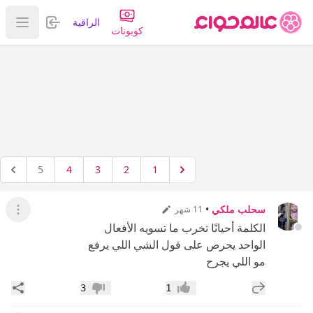
تسجيل الدخول
الراقية
عرض ا
كوبونات
5
4
3
2
1
سحلب ملكي
•
11 شهر
عرض ال
الكلمة أحيانًا تخرب ما تسويه الأفعال
الواحد يحرص على قول الشي اللي يرفع
مو اللي يجرح
إضافة رد جديد
مشار
3
1
إعجاب
عدم إعجاب