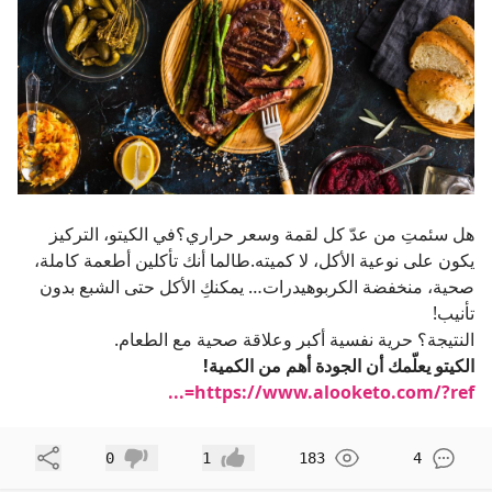
هل سئمتِ من عدّ كل لقمة وسعر حراري؟في الكيتو، التركيز
يكون على نوعية الأكل، لا كميته.طالما أنك تأكلين أطعمة كاملة،
صحية، منخفضة الكربوهيدرات… يمكنكِ الأكل حتى الشبع بدون
تأنيب!
النتيجة؟ حرية نفسية أكبر وعلاقة صحية مع الطعام.
الكيتو يعلّمك أن الجودة أهم من الكمية!
https://www.alooketo.com/?ref=...
مشاركة
0
1
183
4
إعجاب
عدم إعجاب