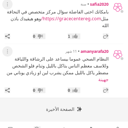
•
safia2020
سنة
عرض ال
بامكانك اختى الفاضلة سؤال مركز متخصص في النحافة
مثل
https://gracecentereg.com/
وهو هيفيدك باذن
الله
إضافة رد جديد
مشار
0
1
إعجاب
عدم إعجاب
•
amanyarafa20
11 شهر
عرض ال
النظام الصحي عموما بيساعد على الرشاقة واللياقة
وللاسف معظم الناس بتاكل بالليل وتنام فلو الشخص
مضطر ياكل بالليل ممكن يشرب لبن او زبادي يوناني من
جهينة
إضافة رد جديد
مشار
0
0
إعجاب
عدم إعجاب
الصفحة الأخيرة