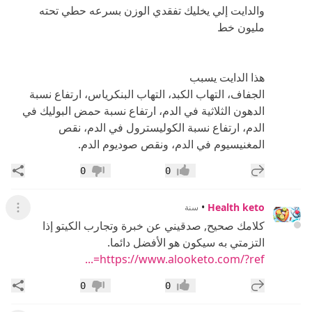
والدايت إلي يخليك تفقدي الوزن بسرعه حطي تحته
مليون خط
هذا الدايت يسبب
الجفاف، التهاب الكبد، التهاب البنكرياس، ارتفاع نسبة
الدهون الثلاثية في الدم، ارتفاع نسبة حمض البوليك في
الدم، ارتفاع نسبة الكوليسترول في الدم، نقص
المغنيسيوم في الدم، ونقص صوديوم الدم.
إضافة رد جديد
مشار
0
0
إعجاب
عدم إعجاب
•
Health keto
سنة
عرض ال
كلامك صحيح, صدقيني عن خبرة وتجارب الكيتو إذا
التزمتي به سيكون هو الأفضل دائما.
https://www.alooketo.com/?ref=...
إضافة رد جديد
مشار
0
0
إعجاب
عدم إعجاب