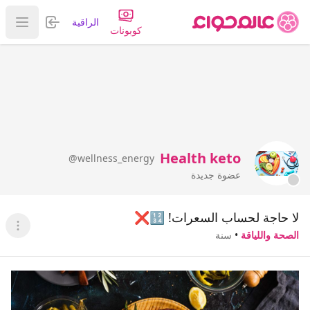
تسجيل الدخول
الراقية
عرض ا
كوبونات
Health keto
@wellness_energy
عضوة جديدة
لا حاجة لحساب السعرات! 🔢❌
عرض ا
الصحة واللياقة
•
سنة