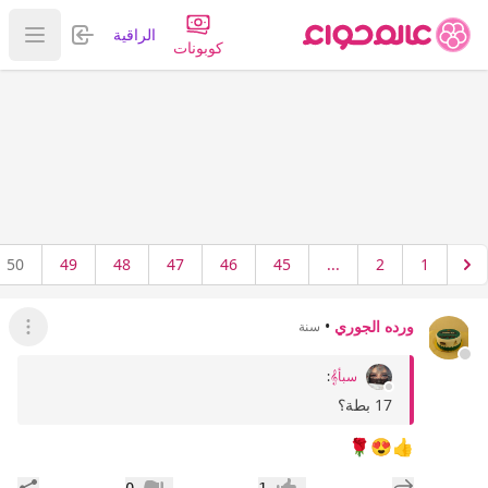
تسجيل الدخول
الراقية
عرض ا
كوبونات
50
49
48
47
46
45
...
2
1
ورده الجوري
•
سنة
عرض ال
سبأ𝄞
:
17 بطة؟
👍😍🌹
إضافة رد جديد
مشار