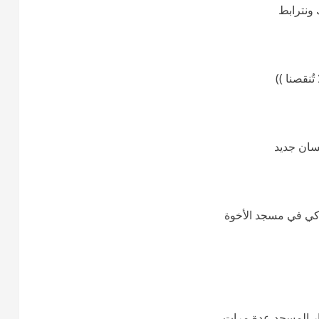
 ونترابط
ُنقصنا ))
سان جديد
كي في مسجد الأخوة
ار المسجد عدة مرات ،