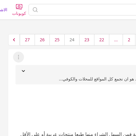
الاش
كوبونات
27
26
25
24
23
22
...
2
عرض القائمة
.. هو ان نجمع كل المواقع للمحلات والكوفي...
ة فمن السهل الشراء منها طبعا منتجات عربية أو على الأقل