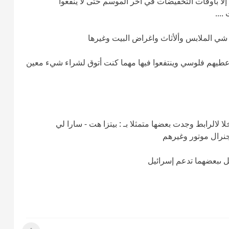
لا بأوقات التخفيضات في آخر الموسم حتى لا ينفعوا
....
 شي الملابس وألأثاث واغراض البيت وغيرها
عطيهم فلوسي وينتفعوا فيها مهما كنت أتوق لشراء شيء معين
 لالرابط وجدت بعضها متمثلا بـ : بيتزا هت - سارا لي
ل ىبعضهما تدعم إسرائيل