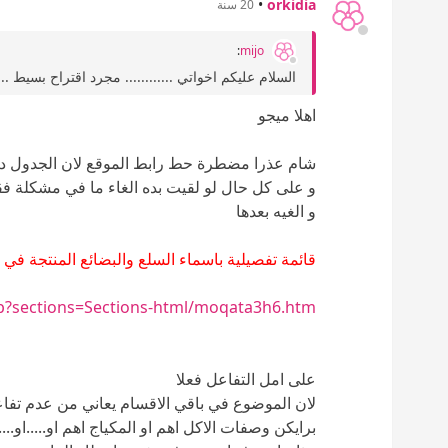
•
orkidia
20 سنة
:
mijo
السلام عليكم اخواتي ............ مجرد اقتراح بسيط .
اهلا ميجو
شام عذرا مضطرة حط رابط الموقع لان الجدول دق
و على كل حال لو لقيت بده الغاء ما في مشكلة ف
و الغيه بعدها
قائمة تفصيلية باسماء السلع والبضائع المنتجة ف
hp?sections=Sections-html/moqata3h6.htm
على امل التفاعل فعلا
لان الموضوع في باقي الاقسام يعاني من عدم تفا
برايكن وصفات الاكل اهم او المكياج اهم او.....او.....