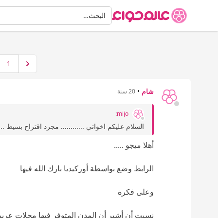
البحث
البحث…
1
شام
•
20 سنة
:
mijo
السلام عليكم اخواتي ............ مجرد اقتراح بسيط .
أهلا ميجو .....
الرابط وضع بواسطة أوركيديا بارك الله فيها
وعلى فكرة
نسيت أن أشير أن المدن المتوفر فيها محلات عربي