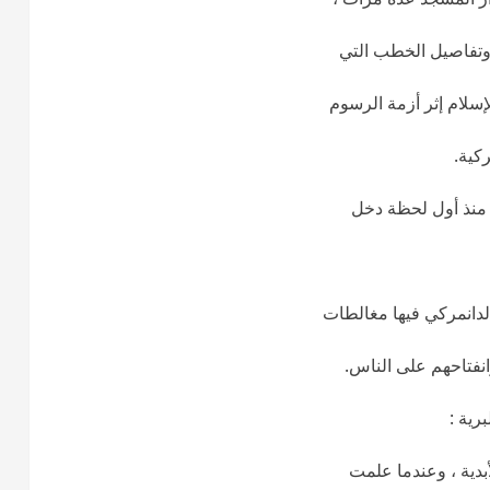
تفاصيل الخطب التي
إسلام إثر أزمة الرسوم
ركية.
 منذ أول لحظة دخل
لدانمركي فيها مغالطات
انفتاحهم على الناس.
رية :
أبدية ، وعندما علمت