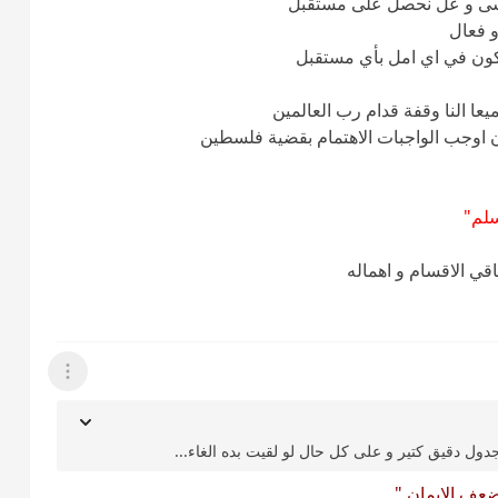
سى و عل نحصل على مستقبل
 فعال
بيكون في اي امل بأي مستقبل
يعا النا وقفة قدام رب العالمين
ان اوجب الواجبات الاهتمام بقضية فلسطين
سلم"
ي الاقسام و اهماله
عرض القائمة
ول دقيق كتير و على كل حال لو لقيت بده الغاء...
عف الايمان "