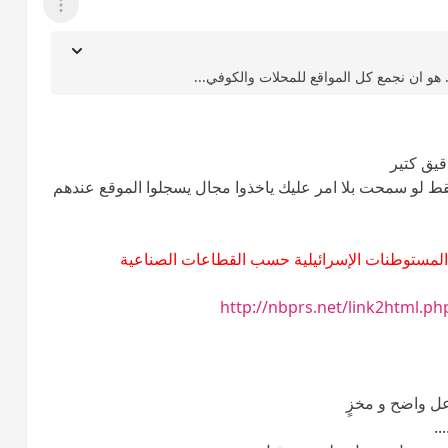
عرض القائمة
.. هو ان نجمع كل المواقع للمحلات والكوفي...
يق كتير
قط لو سمحت بلا امر عليك ياخذوا مجال يسجلوا الموقع عندهم
ي المستوطنات الإسرائيلية حسب القطاعات الصناعية
http://nbprs.net/link2html.p
عل واضح و مخزٍ
..