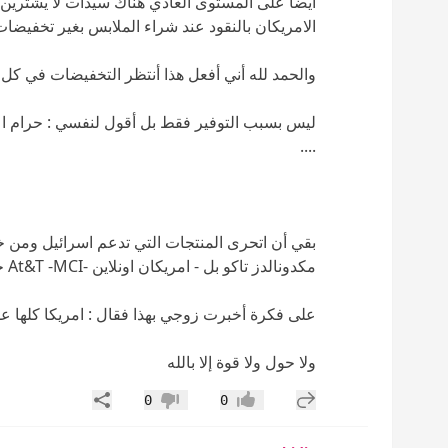
أيضا على المستوى العادي هناك سيدات لا يشترين إ
الامريكان بالنقود عند شراء الملابس بغير تخفيضات 
والحمد لله أني أفعل هذا أنتظر التخفيضات في كل
ليس بسبب التوفير فقط بل أقول لنفسي : حرام ا
....
بقي أن اتحرى المنتجات التي تدعم اسرائيل ومن خلا
مكدونالدز تاكو بل - امريكان اونلاين -At&T -MCI جنرال موتور وغيرهم
على فكرة أخبرت زوجي بهذا فقال : امريكا كلها ع
ولا حول ولا قوة إلا بالله
إضافة رد جديد
مشاركة
0
0
إعجاب
عدم إعجاب