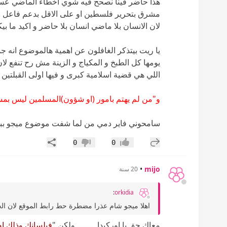
هذا حاضر فينا نصحح فيه شوي اخطاء الماضي ع
مشرق بتحرير فلسطين او على الاقل بدعم فاعل و
لان الانسان بلا ماضي انسان بلا حاضر و اكيد ما 
يا ريت بيتذكر الغافلون عن اهمية هالموضوع انه جم
يومها كل الطبخ و المكياج و الزينة مش رح تنفع ل
اللي هي قضية اسلامية كبرى و فيها اولى القبلتين
و"من لم يهتم بامور (او شؤون)المسلمين ليس بم
سامحوني فاير دمي من لما شفت موضوع ميجو بباق
إضافة رد جديد
مشاركة
0
0
إعجاب
عدم إعجاب
•
mijo
20 سنة
:
orkidia
اهلا ميجو شام عذرا مضطرة حط رابط الموقع لان الجد
معاك حق يا اوركيدا ......... ولكن "
فبلسانك وذلك اض