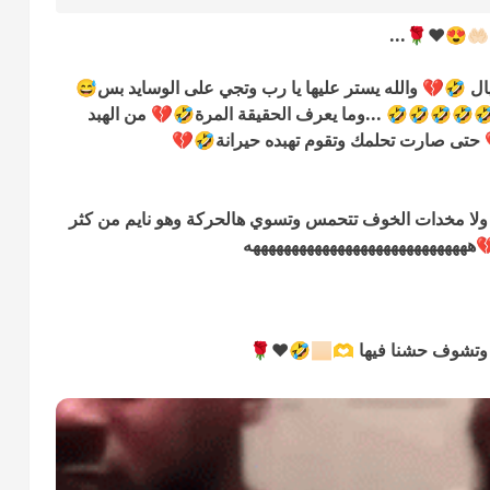
آمين يا رب و
ههههههههههههه لا لا لا كرسي وجهاز بالغتِ في الخيال 🤣
🤍 ويحسبها عروس تتدلع عليه وحركات ميانة🤣🤣🤣🤣
إللي عيشتيها فيه كل هالفترة قبل عرسها🤷🏻
💡👀 بس تعرفي الخوف لا من أجهزة ولا كراسي ولا مخدات
ما تعودت عليها هنا منك😜🤣🤣
<<<<🏃🏻‍♀️🏃🏻‍♀️🏃🏻‍♀️🏃🏻‍♀️🏃🏻‍♀️ يا ويلنا مع العروس لما تجي وتشوف حشنا فيها 🫶🏻🤣❤️🌹