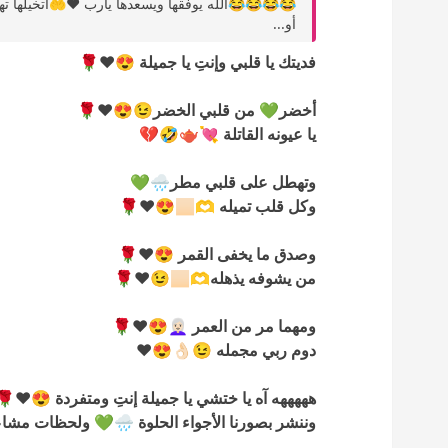
في عز النوووم😴😴😂😂😂المشكلة لو هبدته بكرسي
أو...
فديتك يا قلبي وإنتِ يا جميلة 😍❤️🌹
أخضر💚 من قلبي الخضر😉😍❤️🌹
يا عيونه القاتلة 💘🫖🤣💔
وتهطل على قلبي مطر🌧💚
وكل قلب تميله 🫶🏻😍❤️🌹
وصدق ما يخفى القمر 😍❤️🌹
من يشوفه يذهله🫶🏻😉❤️🌹
ومهما مر من العمر 👩🏻‍🦳😍❤️🌹
دوم ربي مجمله 😉👌🏻😍❤️
 واخد منها حاجة وخلينا نعيشها زي ما نحب👍🏻❤️
💚 ولحظات مشاعر السعادة ✨️🤣❤️🌹هههههههههه