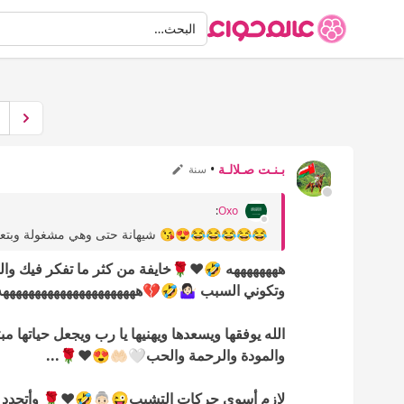
البحث
البحث…
بـنـت صـلالـة
•
سنة
:
Oxo
😂😂😂😂😂😍😘 شيهانة حتى وهي مشغولة وبتعرس ت
ههههههههه 🤣❤️🌹خايفة من كثر ما تفكر فيك والهب
وتكوني السبب 🤷🏻‍♀️🤣💔ههههههههههههههههههههههه
والمودة والرحمة والحب🤍🤲🏻😍❤️🌹...
لازم أسوي حركات التشبب😜👵🏻🤣❤️🌹 وأتجدد👩🏻‍