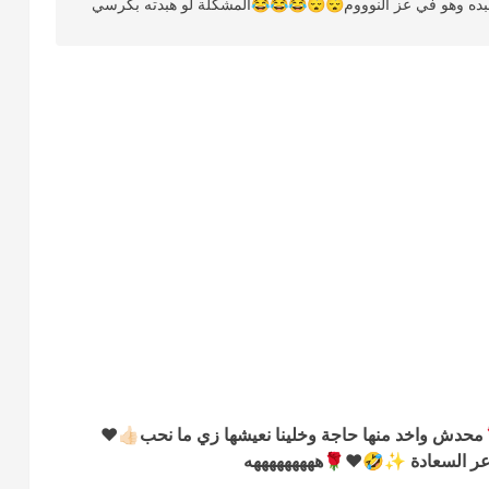
😂😂😂😂الله يوفقها ويسعدها يارب ❤️🤲اتخيلها تهبده وهو 
هههههه آه يا ختشي يا جميلة إنتِ ومتفردة 😍❤️🌹محدش
وننشر بصورنا الأجواء الحلوة 