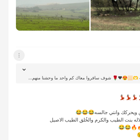
عرض القائمة
.
🏻💃🏻💃🏻
ن ويحركك وانتي جالسه😂😂😂
اله بنت الطيب والكرم والخُلق الطيب الاصيل
🔥🔥😂😂