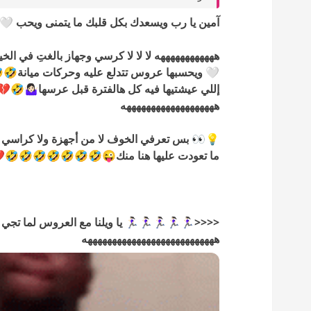
يسعدك بكل قلبك ما يتمنى ويحب 🤍🤲🏻😍❤️🌹...
 والله يستر عليها يا رب وتجي على الوسايد بس😅
🤣 ...وما يعرف الحقيقة المرة🤣💔 من الهبد
‍♀️🤣💔 حتى صارت تحلمك وتقوم تهبده حيرانة🤣💔
هههههههههههههههههههه
 الخوف تتحمس وتسوي هالحركة وهو نايم من كثر
🤣🤣🤣🤣💔هههههههههههههههههههههههههههههه
هههههههههههههههههههههههههههه