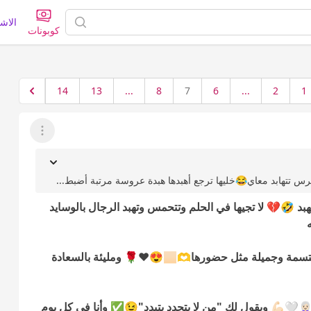
الاش
كوبونات
14
13
...
8
7
6
...
2
1
عرض القائمة
تهابد معاي😂خليها ترجع أهبدها هبدة عروسة مرتبة أضبط...
د 🤣💔 لا تجيها في الحلم وتتحمس وتهبد الرجال بالوسايد
الله يوفقها ويسعدها ويهنيها يا رب ويجعل حياتها مبتسمة وجميلة مثل حضورها🫶🏻😍❤️🌹 ومليئة بالسعادة
🦳🤍💪🏻 ويقول لك "من لا يتجدد يتبدد"😉✅️ وأنا في كل يوم