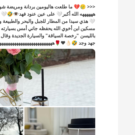
<<< 🥲💔 ما طلعت هاليومين بردانة ومريضة 
ههههههه الله أكبر🤍 على عين عنود فهد👁🤣🤍 ش
🤍 هذي سيدا من المطار للجبل والبحر والطبيعة 
مسكين ابن أخوي الله يحفظه جاني أمس بسيارته 
جهد وجد 🤣👌🏻❤️🌹هههههههههههههههههههههههههه