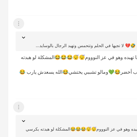
عرض القائمة
💔 لا تجيها في الحلم وتتحمس وتهبد الرجال بالوسايد...
ا تهبده وهو في عز النوووم😴😴😂😂😂المشكلة لو هبدته
 أبو قلب أخضر😂💚ومالو تشببي يختشي😂الله يسعدش يارب 😂
عرض القائمة
تهبده وهو في عز النوووم😴😴😂😂😂المشكلة لو هبدته بكرسي