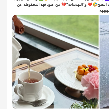
عوات النصح🤣💔 و"التهديدات"💔 من عنود فهد المحفوظة عن