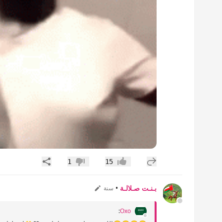
إضافة رد جديد
مشاركة
1
15
إعجاب
عدم إعجاب
بـنـت صـلالـة
•
سنة
:
Oxo