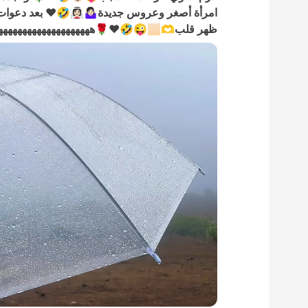
امرأة أصغر وعروس جديدة🤷🏻‍♀️👰🏻‍♀️🤣❤️ بعد د
ظهر قلب🫶🏻😜🤣❤️🌹ههههههههههههههههههههههههه