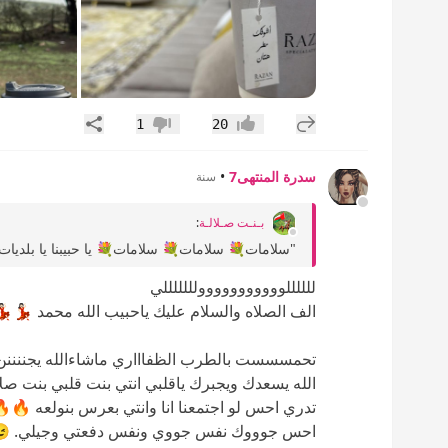
إضافة رد جديد
مشاركة
1
20
إعجاب
عدم إعجاب
سدرة المنتهى7
•
سنة
بـنـت صـلالـة
:
"سلامات💐 سلامات💐 سلامات💐 يا حبيبنا يا بلديات 🫶🏻😍❤️🌹 شوف سافروا معاك كم واحد ما وحشنا منهم..
للللللووووووووووولللللللي
الف الصلاه والسلام عليك ياحبيب الله محمد 💃🏻💃🏻💃
تحمسسست بالطرب الظفاااري ماشاءالله يجنننن
الله يسعدك ويجبرك ياقلبي انتي بنت قلبي بنت صل
تدري احس لو اجتمعنا انا وانتي بعرس بنولعه 
احس جوووك نفس جووي ونفس دفعتي وجيلي. 