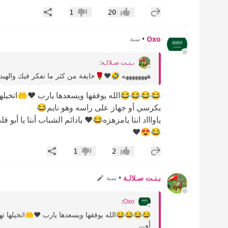
إضافة رد جديد
مشاركة
1
20
إعجاب
عدم إعجاب
•
Oxo
سنة
بـنـت صـلالـة
:
ههههههههه 🤣❤️🌹خايفة من كثر ما تفكر فيك والهبد 
😂😂😂😂الله يوفقها ويسعدها يارب ❤️🤲اتخيله
بكرسي أو جهاز على راسه وهو نايم😂
ياواااد انتا يامزهزه😂♥️ يادائم الشباب أنتا يا
😂😍♥️
إضافة رد جديد
مشاركة
1
2
إعجاب
عدم إعجاب
بـنـت صـلالـة
•
سنة
:
Oxo
😂😂😂😂الله يوفقها ويسعدها يارب ❤️🤲اتخيلها 
أو...