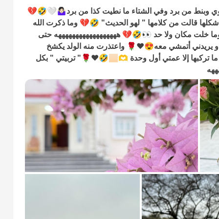
شوي وبنط من برد وفي الشتاء ما نطيت كذا من برد🤷🏻‍♀️🤍🤣💔
كلها قالت من كلامها " لهو الحديث" 🤣💔 وما ذكرت الله
وما خلت مكان ولا حد 👀🤣💔 ههههههههههههههههههه
حتى
و يريدني أتمشي معه😍❤️🌹 واعتذرت منه الولد يكشخ
بالليسن "رخصة السياقة" والسيارة الجديدة وقال ما تركبها إلا عمتي أول وحدة 🫶🏻🤣❤️🌹" تربيتي " بكل
ههه