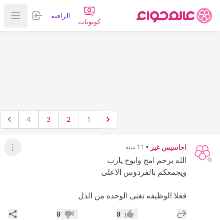
تسجيل الدخول
الراقية
عرض ا
كوبونات
4
3
2
1
احاسيس غير
•
11 سنة
عرض ال
الله يرحم امج وابوج يارب
ويجمعكم بالفردوس الاعلى
فعلا الوظيفه تغني الوحده من الذل
إضافة رد جديد
مشار
0
0
إعجاب
عدم إعجاب