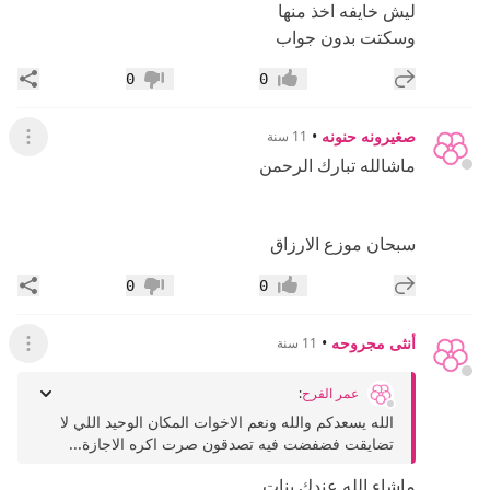
ليش خايفه اخذ منها
وسكتت بدون جواب
إضافة رد جديد
مشار
0
0
إعجاب
عدم إعجاب
صغيرونه حنونه
•
11 سنة
عرض ال
ماشالله تبارك الرحمن
سبحان موزع الارزاق
إضافة رد جديد
مشار
0
0
إعجاب
عدم إعجاب
أنثى مجروحه
•
11 سنة
عرض ال
عمر الفرح
:
الله يسعدكم والله ونعم الاخوات المكان الوحيد اللي لا
تضايقت فضفضت فيه تصدقون صرت اكره الاجازة...
ماشاء الله عندك بنات