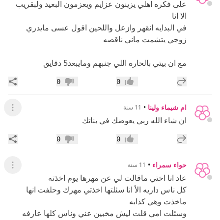
على فكره اهلي يزينون عزايم ويعزمون البعيد ولبقريب
الا انا
في البدايه انقهر وازعل واللحين اقول عسى مايدري
زوجي يتشمت ماني ناقصه
مع ان بيتي بالحاره اللي جنبهم ومايبعد5 دقايق
إضافة رد جديد
مشار
0
0
إعجاب
عدم إعجاب
ام شيماء ولينا
•
11 سنة
عرض ال
ان شاء الله ربي يعوضك في بناتك
إضافة رد جديد
مشار
0
0
إعجاب
عدم إعجاب
حواء سمراء
•
11 سنة
عرض ال
عاد انا اختي ماقالت لي عن مهرها يوم اخذته
كل ناس داريه اﻷ انا سئلتها اخذتي مهرك وحلفت انها
ماخذت وهي كذابه
وسئلت امي قلت ليش مخبين عني وناس كلها عارفه