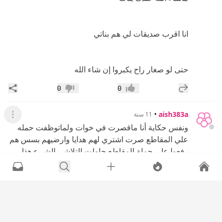
انا اقرب صديقات لي هم بناتي
حتى لو صغار راح يكبروا إن شاء الله
إضافة رد جديد
مشار
0
0
إعجاب
عدم إعجاب
•
aish383a
11 سنة
عرض القائ
ونفس حكاية أنا ماقصرت في خوات ولماتوظفت حمله
علي المقاطع صرت اشتري لهم هدايا وارضيهم بسس هم
رفعوا علي حملة المقاطع حاولت التلاشى الشيء هذا
وهم معليهم اذا شافوني دخلوا غرفتهم وصكوا الباب لين
اروح ثم يطلعون والا يعملون عيالي معامله ماهي زينه ًوأنا
أخاف من الله علشان قطاعة الرحم ومعليه ازورهم
ويتريقون ومعلي وفي نهايته واحدها منهم قالت مابغاها
تكلمن مانعتبرك أختنا والى الان عيني ماجفت من البكاء