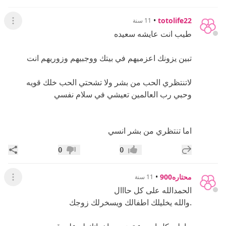
•
totolife22
11 سنة
عرض ال
طيب انت عايشه سعيده
تبين يزونك اعزميهم في بيتك ووجبيهم وزوريهم انت
لاتنتظري الحب من بشر ولا تشحتي الحب خلك قويه
وحبي رب العالمين تعيشي في سلام نفسي
اما تنتظري من بشر انسي
إضافة رد جديد
مشار
0
0
إعجاب
عدم إعجاب
محتاره900
•
11 سنة
عرض ال
الحمدالله على كل حااال
.والله يخليلك اطفالك ويسخرلك زوجك