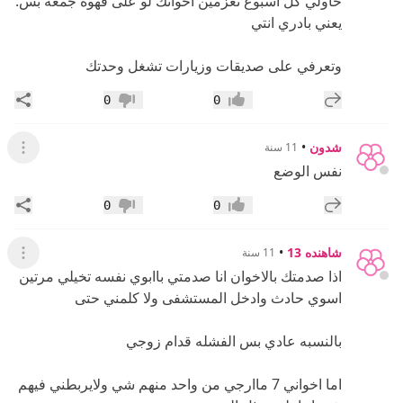
حاولي كل اسبوع تعزمين اخوانك لو على قهوه جمعه بس.
يعني بادري انتي
وتعرفي على صديقات وزيارات تشغل وحدتك
إضافة رد جديد
مشار
0
0
إعجاب
عدم إعجاب
شدون
•
11 سنة
عرض ال
نفس الوضع
إضافة رد جديد
مشار
0
0
إعجاب
عدم إعجاب
شاهنده 13
•
11 سنة
عرض ال
اذا صدمتك بالاخوان انا صدمتي باابوي نفسه تخيلي مرتين
اسوي حادث وادخل المستشفى ولا كلمني حتى
بالنسبه عادي بس الفشله قدام زوجي
اما اخواني 7 ماارجي من واحد منهم شي ولايربطني فيهم