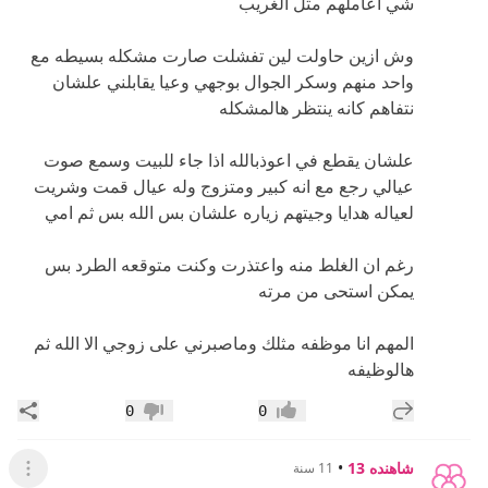
شي اعاملهم مثل الغريب
وش ازين حاولت لين تفشلت صارت مشكله بسيطه مع
واحد منهم وسكر الجوال بوجهي وعيا يقابلني علشان
نتفاهم كانه ينتظر هالمشكله
علشان يقطع في اعوذبالله اذا جاء للبيت وسمع صوت
عيالي رجع مع انه كبير ومتزوج وله عيال قمت وشريت
لعياله هدايا وجيتهم زياره علشان بس الله بس ثم امي
رغم ان الغلط منه واعتذرت وكنت متوقعه الطرد بس
يمكن استحى من مرته
المهم انا موظفه مثلك وماصبرني على زوجي الا الله ثم
هالوظيفه
إضافة رد جديد
مشار
0
0
إعجاب
عدم إعجاب
شاهنده 13
•
11 سنة
عرض ال