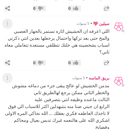
إضافة رد جديد
مشار
0
0
إعجاب
عدم إعجاب
سيلين 💖
•
5 سنوات
عرض ال
اللي اعرفه ان الحشيش اثاره تستمر بالجهاز العصبي
والمخ حتى بعد تركها واحتمال يرجعلها بعدين انتي ذكرتي
اسباب بشخصيته هي خلتك تتطلقي مستعدة تتعاملي معاه
ثاني؟
إضافة رد جديد
مشار
0
0
إعجاب
عدم إعجاب
بريق الماسه
•
5 سنوات
عرض ال
مدمن الحشيش لو عالج يبقى جزء من دماغه مشوش
والخطر الثاني ممكن يرجع لهالطريق ثاني
الثالث ماعنده وظيفه انتي بتصرفين عليه
الرابع ان جبتي ضنا منه بتتبهدلين اكثر للاسباب الي فوق
لا تاخذك العاطفه فكري بعقلك ... الله نجاكي المره الاولى
اشكري الله على هالنعمه غيرك تدبس بعيال ومحاكم
وفضايح