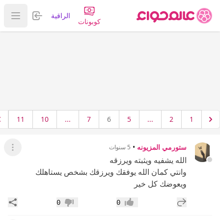
تسجيل الدخول
الراقية
عرض ا
كوبونات
11
10
...
7
6
5
...
2
1
ستورمي المزيونه
•
5 سنوات
عرض ال
الله يشفيه ويثبته ويرزقه
وانتي كمان الله يوفقك ويرزقك بشخص يستاهلك
ويعوضك كل خير
إضافة رد جديد
مشار
0
0
إعجاب
عدم إعجاب