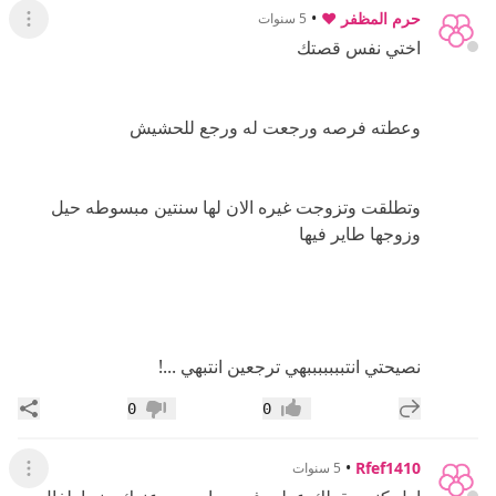
حرم المظفر ♥️
•
5 سنوات
عرض ال
اختي نفس قصتك
وعطته فرصه ورجعت له ورجع للحشيش
وتطلقت وتزوجت غيره الان لها سنتين مبسوطه حيل
وزوجها طاير فيها
نصيحتي انتبببببببهي ترجعين انتبهي ...!
إضافة رد جديد
مشار
0
0
إعجاب
عدم إعجاب
•
Rfef1410
5 سنوات
عرض ال