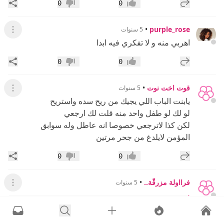
إضافة رد جديد
مشار
0
0
إعجاب
عدم إعجاب
•
purple_rose
5 سنوات
عرض القائ
اهربي منه و لا تفكري فيه ابدا
إضافة رد جديد
مشار
0
0
إعجاب
عدم إعجاب
قوت اخت نوت
•
5 سنوات
عرض القائ
يابنت الباب اللي يجيك من ريح سده واستريح
لو لك لو طفل واحد منه قلت لك ارجعي
لكن كذا لاترجعي خصوصا انه عاطل وله سوابق
المؤمن لايلدغ من جحر مرتين
إضافة رد جديد
مشار
0
0
إعجاب
عدم إعجاب
فرااولة مزرقّة..
•
5 سنوات
عرض القائ
الأشهر التسعة
:
اهربي منه فرارك من الأسد