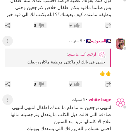
اول كنت بقولك عطيه فرصه احسب عندك منه اطفال
بس طالما مافيه بنكم اطفال خلاص لاترجعين وحتى
وظيفه ماعنده كيف يعيشك؟؟ الله يكتب لك الي فيه خير
إضافة رد جديد
مشار
0
0
إعجاب
عدم إعجاب
🇸🇦السعوديه🇸🇦
•
5 سنوات
عرض ال
أولادي أغلى ماعندي
:
حطي في بالك لو ماكنتي موظفة ماكان رجعلك
👍👍
إضافة رد جديد
مشار
0
0
إعجاب
عدم إعجاب
•
white bage
5 سنوات
عرض ال
انتبهي ترجعين له ما دام ما عندك اطفال انتبهي انتبهي
صادقة اللي قالت ذيل الكلب ما ينعدل ونرجسيته مالها
علاج الا كلمالها تزيد مع السنين
احمي نفسك والله يرزقك اللي يسعدك ويهنيك