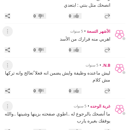
انصحك مثل بنتي : ابتعدي
إضافة رد جديد
مشار
0
0
إعجاب
عدم إعجاب
الأشهر التسعة
•
5 سنوات
عرض ال
اهربي منه فرارك من الأسد
إضافة رد جديد
مشار
0
0
إعجاب
عدم إعجاب
•
N.B.
5 سنوات
عرض ال
ليش ماعنده وظيفة وايش يضمن انه فعلا ًتعالج وانه تركها
مش كلام
إضافة رد جديد
مشار
0
0
إعجاب
عدم إعجاب
غربة الوحده
•
5 سنوات
عرض ال
ما أنصحك بالرجوع له ..اطوي صفحته بزينها وشينها ..والله
يوفقك بغيره يارب