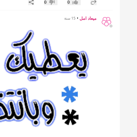
إضافة رد جديد
مشاركة
0
0
إعجاب
عدم إعجاب
ميعاد امل
•
15 سنة