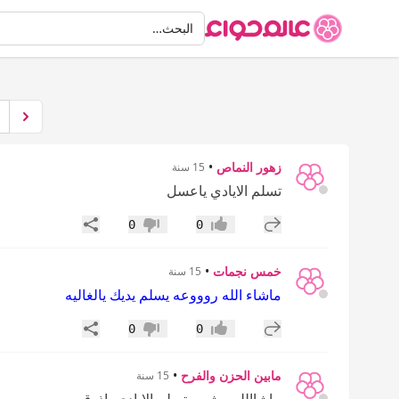
البحث
البحث…
زهور النماص
•
15 سنة
تسلم الايادي ياعسل
إضافة رد جديد
مشاركة
0
0
إعجاب
عدم إعجاب
خمس نجمات
•
15 سنة
ماشاء الله روووعه يسلم يديك يالغاليه
إضافة رد جديد
مشاركة
0
0
إعجاب
عدم إعجاب
مابين الحزن والفرح
•
15 سنة