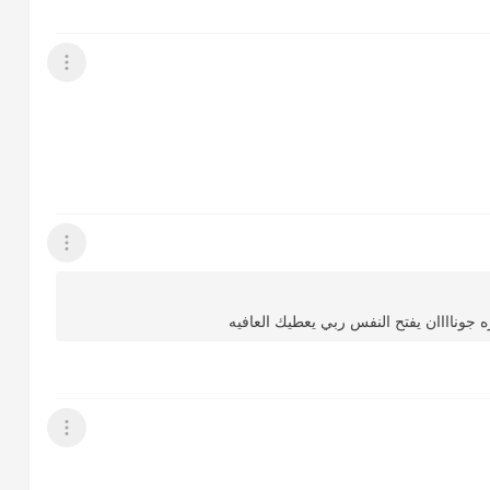
عرض القائمة
عرض القائمة
جوناااان يفتح النفس ربي يعطيك العافيه
عرض القائمة