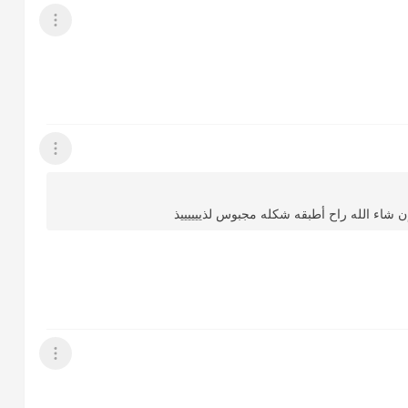
عرض القائمة
عرض القائمة
ن شاء الله راح أطبقه شكله مجبوس لذييييييذ
عرض القائمة