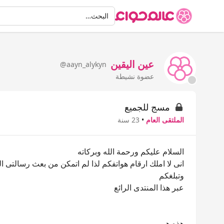
البحث
البحث…
عين اليقين
@aayn_alykyn
عضوة نشيطة
مسج للجميع
الملتقى العام
•
23 سنة
السلام عليكم ورحمة الله وبركاته
انى لا املك ارقام هواتفكم لذا لم اتمكن من بعث رسالتى الي
وتبلغكم
عبر هذا المنتدى الرائع
هذه هي