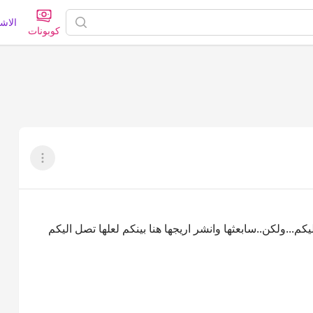
الاش
كوبونات
عرض القائم
كم...ولكن..سابعثها وانشر اريجها هنا بينكم لعلها تصل اليكم