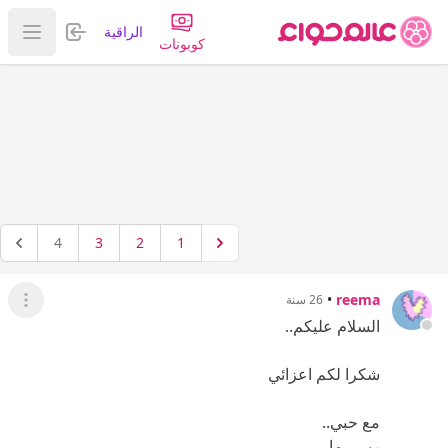
تسجيل الدخول
الراقية
عرض ا
كوبونات
4
3
2
1
•
reema
26 سنة
عرض ال
السلام عليكم..
شكرا لكم اعزائي
مع حبي..
ريـــــما