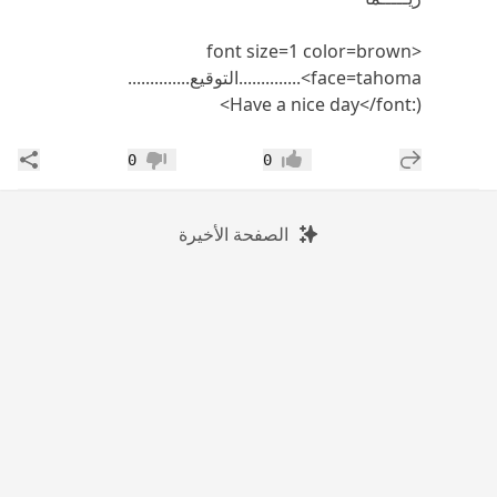
<font size=1 color=brown
face=tahoma>..............التوقيع..............
(:Have a nice day</font>
إضافة رد جديد
مشار
0
0
إعجاب
عدم إعجاب
الصفحة الأخيرة