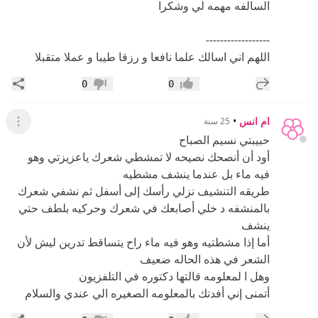
السالفه مهمه لي وشكرا
------------------
اللهم اني اسالك علما نافعا و رزقا طيبا و عملا متقبلا
إضافة رد جديد
مشار
0
0
إعجاب
عدم إعجاب
ام انس
•
25 سنة
عرض ال
حبيبتي نسيم الصباح
أود أن أنصحك نصيحه لا تمشطي شعرك ياعزيزتي وهو
فيه ماء بل عندما ينشف مشطيه
طريقه التنشيف نزلي رأسك إلى أسفل ثم نشفي شعرك
بالمنشفه د خلي أصابعك في شعرك وحركيه بلطف حتي
ينشف
أما إذا مشطتيه وهو فيه ماء راح يتساقط تدرين ليش لأن
الشعر في هذه الحاله ضعيف
وهل ا لمعلومه قالتها دكتوره في التلفزيون
أتمنى إني أفدتك بالمعلومه الصغيره الي عندي والسلام