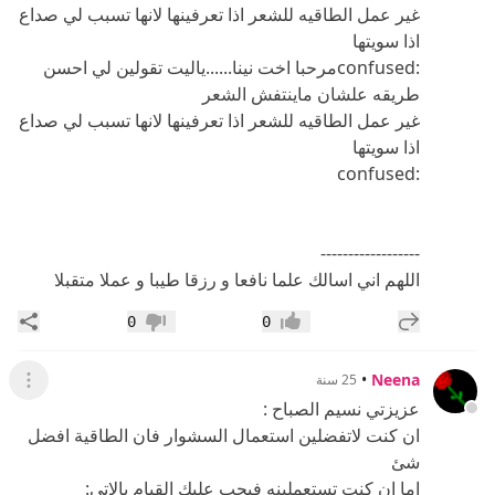
غير عمل الطاقيه للشعر اذا تعرفينها لانها تسبب لي صداع
اذا سويتها
:confusedمرحبا اخت نينا......ياليت تقولين لي احسن
طريقه علشان ماينتفش الشعر
غير عمل الطاقيه للشعر اذا تعرفينها لانها تسبب لي صداع
اذا سويتها
:confused
------------------
اللهم اني اسالك علما نافعا و رزقا طيبا و عملا متقبلا
إضافة رد جديد
مشار
0
0
إعجاب
عدم إعجاب
•
Neena
25 سنة
عرض ال
عزيزتي نسيم الصباح :
ان كنت لاتفضلين استعمال السشوار فان الطاقية افضل
شئ
اما ان كنت تستعملينه فيجب عليك القيام بالاتي: