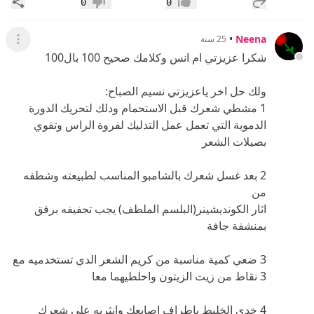
إضافة رد جديد
مشار
0
0
إعجاب
عدم إعجاب
•
Neena
25 سنة
عرض ال
شكرا عزيزتي ام انس وكلامك صحيح 100 بال100
ولك حل اخر ياعزيزتي نسيم الصباح:
1 مشطي شعرك قبل الاستحمام ودلك لتحريك الدورة
الدموية التي تعمل عمل التدليك لفروة الراس وتقوي
بصيلات الشعر
2 بعد غسل شعرك بالشامبو المناسب لطبيعته وشطفه
من
اثار الكونديشينر(البلسم الملطف) يجب تجفيفه برفق
بمنشفة جافة
3 ضعي كمية مناسبة من كريم الشعر الدي تستخدميه مع
3 نقاط من زيت الزيتون واخلطيهما معا
4 خدي الخليط باطراف اصابعك وانثريه على شعرك