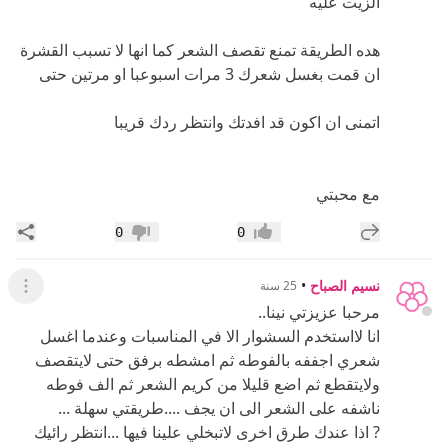
الزيت عليه
هده الطريقة تمنع تقصف الشعر كما انها لا تسبب القشرة
ان قمت بغسل شعرك 3 مرات اسبوعبا او مرتين حتى
اتمنى ان اكون قد افدتك وانتظر ردك قريبا
مع محبتي
إضافة رد جديد
مشار
0
0
إعجاب
عدم إعجاب
نسيم الصباح
•
25 سنة
عرض ال
مرحبا عزيزتي نينا..
انا لااستخدم السشوار الا في المناسبات وعندما اغسل
شعري اجففه بالفوطه ثم امشطه برفق حتى لايتقصف
ولايتقطع ثم اضع قليلا من كريم الشعر ثم الف فوطه
ناشفه على الشعر الى ان يجف ....طريقتي سهلة ...
? اذا عندك طرق اخرى لاتبخلي علينا فيها ...انتظر رائيك