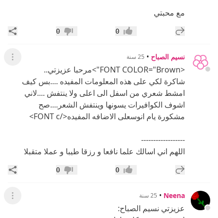
مع محبتي
إضافة رد جديد
مشار
0
0
إعجاب
عدم إعجاب
نسيم الصباح
•
25 سنة
عرض ال
<FONT COLOR="Brown">مرحبا عزيزتي..
شاكرة لكي على هذه المعلومات المفيده ....بس كيف
امشط شعري من اسفل الى اعلى ولا ينتفش ....لاني
اشوف الكوافيرات يسونها وينتفش الشعر....صح
مشكورة يام انوسعلى الاضافه المفيده</FONT c>
------------------
اللهم اني اسالك علما نافعا و رزقا طيبا و عملا متقبلا
إضافة رد جديد
مشار
0
0
إعجاب
عدم إعجاب
•
Neena
25 سنة
عرض ال
عزيزتي نسيم الصباح: