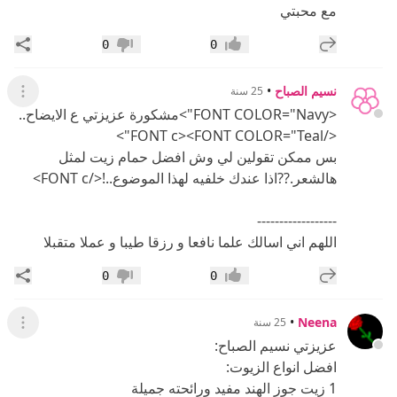
مع محبتي
إضافة رد جديد
مشار
0
0
إعجاب
عدم إعجاب
نسيم الصباح
•
25 سنة
عرض ال
<FONT COLOR="Navy">مشكورة عزيزتي ع الايضاح..
</FONT c><FONT COLOR="Teal">
بس ممكن تقولين لي وش افضل حمام زيت لمثل
هالشعر.??اذا عندك خلفيه لهذا الموضوع..!</FONT c>
------------------
اللهم اني اسالك علما نافعا و رزقا طيبا و عملا متقبلا
إضافة رد جديد
مشار
0
0
إعجاب
عدم إعجاب
•
Neena
25 سنة
عرض ال
عزيزتي نسيم الصباح:
افضل انواع الزيوت:
1 زيت جوز الهند مفيد ورائحته جميلة