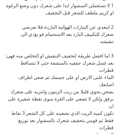
1 لا تستعملي السشوار ابدا على شعرك دون وضع الرغوة
او كريم ملطف للشعر قبل التجفيف
2 ابتعدي عن التيارات الهوائية الباردة فلا تعرضي
شعرك للتكييف البارد بعد الاستحمام فو يؤدي الى
تنفيشه
3 اما افضل طريقة لتخفيف التنفيش او التخلص منه فهي:
بعد غسل شعرك جففيه بالمنشفة حتى لا تتساقط
قطرات
الماء علىى الارض او على جسمك ثم ضعي اطراف
اصابعك
بصحن يحوي قليلا من زيت الزيتون وانثريه على شعرك
برفق ولكن لا تضعي على الغرة سوى نقطة صغيرة على
ان
تكون كمية الزيت الدي تضعينه على كل الشعر 3 نقاط
فقط ثم قومي بتجفيف شعرك بالسشوار بعد توزيع
قطرات