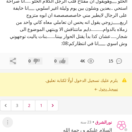
الحلو ,,,,وهويقول ان مفتاح قلب الرجل الكلام الحلو .....انا صراحة
استحي ..بعدين وشلون بين يوم وليلة اغير اسلوبي ,,,,,انا خايفة
على الرجال لايطير مني خاصصصصصة ان ابوه متزوج
اربع,,,,,,زوجي يقول انه يحس ان تعاملي معاه كاني واحد من
زملاه بالدوام..........دايم مانتناقش الا وينتهي الموضوع الى
شجار.....عشان كذا بدأ يقتل الحوار بيننا.......بنات ياليت توجهوني
وش اسوي ,,,,,,انا في انتظاركم:08:
مشاركة
0
0
4K
15
إعجاب
عدم إعجاب
يلزم عليك تسجيل الدخول أولًا لكتابة تعليق.
تسجيل دخول
←
3
2
1
نورالشرق
•
23 سنة
عرض ال
السلام عليكم و رحمة الله