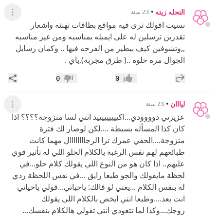
النحله زينه
•
23 سنة
عرض ال
نسيت اقولك ترى فيه مواقع بطاقات تهنئه واشعار
تقدرين ترسلين له على ايميله بمناسبه ومن غير مناسبه
,,وتشوفين كيف بيطير من الفرحه فيها .. وكمان رسايل
الجوال مره حلوه ..( طرق مجربه),باي .
إضافة رد جديد
مشار
0
0
إعجاب
عدم إعجاب
ليااان
•
23 سنة
عرض ال
عزيزتي دوووودي...اكيييييييييد انتي لسا متزوجة؟؟؟؟ اذا
كان كذا المسأله بسيطة ....لكن لوصار لك فترة
متزوجة....الحقي عمرك ترا الرجاااااااال مهما كانت
طبائعهم لهم نفس الرغبة بالكلام الحلو اللي له تأثير قوي
عليهم.. اذا كان هو من النوع اللي يقولك كلام حلو...في
لحظة مايقولك والجو طبعا رايق ...في نفس اللحظة ردي
له بنفس الكلام ...يعني لو قالك: ياحياتي...قولي ياحياتي
انت بعد....وطبعا انتي ابخص بالكلام اللي يقولك
زوجك...وكذا لما تتعودي انتي تقولي هالكلام بنفسك...