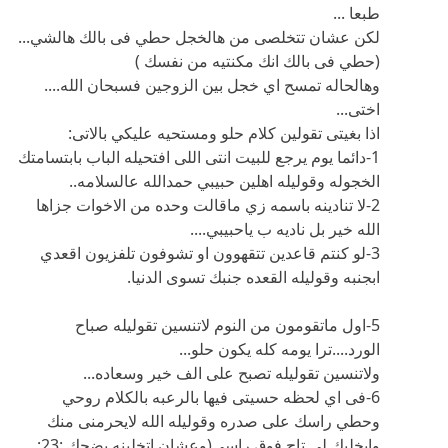
طبعا ...
لكن عشان تتخلصى من هالخجل حطي فى بالك هالشي...
(حطي فى بالك انك مكنتيه من نفسك )
وهالحاله تمسح اي خجل بين الزوجين فسبحان الله....
اختى...
اذا بغيتى تقولين كلام حلو ومستحيه عليكي بالاتى:
1-دائما يوم يرجع للبيت انتى اللى افتحيله الباب بابتسامتك
الخجوله وقوليله اهلين حبيبي حمدالله عالسلامه..
2-لا تنادينه باسمه زي ماقالت وحده من الاخوات جزاها
الله خير بل ناديه ب ياحبيبي....
3-لو كنتم قاعدين تتقهوون او تشوفون تلفزيون اقعدي
ابجنبه وقوليله القعده جنبك تسوى الدنيا.
5-اول ماتقومون من النوم لاتنسين تقوليله صباح
الورد....ترا يومه كله يكون حلو...
ولاتنسين تقوليله تصبح على الف خير وسعاده...
6-فى اي لحظه حسيتى فيها بالرعبه بالكلام روحي
وحطي راسك على صدره وقوليله الله لايحرمنى منك
وايخليك لي تاج فوق راسي(وعشان اتخلينه يضحك :23: