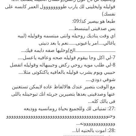
قوليله وايخلينى لك يارب طوووووووول العمر كابسه على
نفسك)
طبعا هو بيصير كذا:09:
بس صدقينى ابينبسط....
اي وقت يناديك روحيله وانتى مبتسمه وقوليله (لبيه
ياغالي....امر ياعيونى......نعم يا بعد دنيتى
.................................الخ)وخليها صفه دايمه فيك...
7-لي اكل وجا بيقوم قوليله صحه وعافيه ياعسل....
8-لي طلب مويه روحي ركض وجيبيهاله وقوليله اتفضل
حبيبي ويوم يشرب قوليله بالعافيه ياكتكوتى مثلا....
شوفي دودي....
مع الوقت بتصير عندك هالالفاظ عاده لايمكن تستغنين
عنها وصدقينى بعدها بتصيرين جريئه انك تبوحينله باللى
فى بالك كله...
:27: تمنياتى لك وللجميع بحياة رومانسيه ووديعه
وحنوووووووووووووووووووووووووووووووووووووووووو
ووووووووووووونه...
:28: اموت بالحنيه انا...