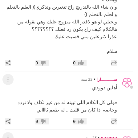
وان شاء الله بالتدريج راح تتغيرين وتذكري(( العلم بالتعلم
والحلم بالتحلم ))
وتخيلي لو هو لاقدر الله متزوج عليك وهي تقوله من
هالكلام كيف راح يكون رد فعلك ؟؟؟؟؟؟؟؟
عذرا لاتزعلين مني قسيت عليك
سلام
إضافة رد جديد
مشار
0
0
إعجاب
عدم إعجاب
ســــــــــارا
•
23 سنة
عرض ال
أهلين دوودي ..
قولي كل الكلام اللي تبينه له من غير تكلف ولا تردد
وخاصه اذا كان من قلبك .. له طعم ثااااني
إضافة رد جديد
مشار
0
0
إعجاب
عدم إعجاب
•
gaamra
23 سنة