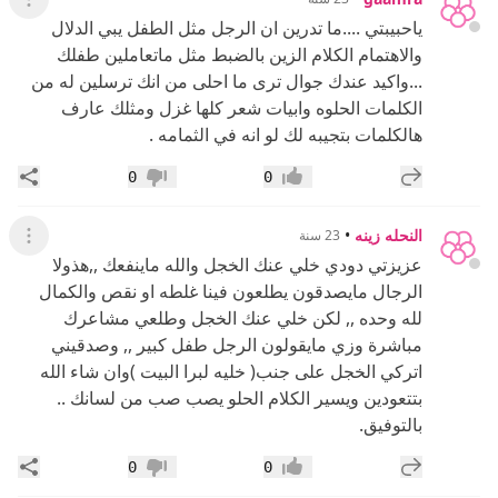
عرض ال
ياحبيبتي ....ما تدرين ان الرجل مثل الطفل يبي الدلال
والاهتمام الكلام الزين بالضبط مثل ماتعاملين طفلك
...واكيد عندك جوال ترى ما احلى من انك ترسلين له من
الكلمات الحلوه وابيات شعر كلها غزل ومثلك عارف
هالكلمات بتجيبه لك لو انه في الثمامه .
إضافة رد جديد
مشار
0
0
إعجاب
عدم إعجاب
النحله زينه
•
23 سنة
عرض ال
عزيزتي دودي خلي عنك الخجل والله ماينفعك ,,هذولا
الرجال مايصدقون يطلعون فينا غلطه او نقص والكمال
لله وحده ,, لكن خلي عنك الخجل وطلعي مشاعرك
مباشرة وزي مايقولون الرجل طفل كبير ,, وصدقيني
اتركي الخجل على جنب( خليه لبرا البيت )وان شاء الله
بتتعودين ويسير الكلام الحلو يصب صب من لسانك ..
بالتوفيق.
إضافة رد جديد
مشار
0
0
إعجاب
عدم إعجاب