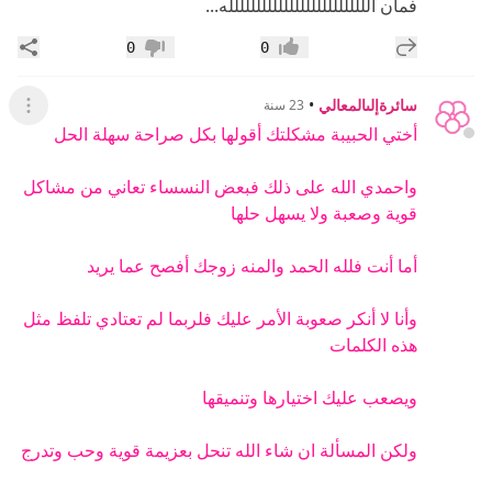
فمان الللللللللللللللللللللللللله...
إضافة رد جديد
مشار
0
0
إعجاب
عدم إعجاب
سائرةإلىالمعالي
•
23 سنة
عرض ال
أختي الحبيبة مشكلتك أقولها بكل صراحة سهلة الحل
واحمدي الله على ذلك فبعض النسساء تعاني من مشاكل
قوية وصعبة ولا يسهل حلها
أما أنت فلله الحمد والمنه زوجك أفصح عما يريد
وأنا لا أنكر صعوبة الأمر عليك فلربما لم تعتادي تلفظ مثل
هذه الكلمات
ويصعب عليك اختيارها وتنميقها
ولكن المسألة ان شاء الله تنحل بعزيمة قوية وحب وتدرج