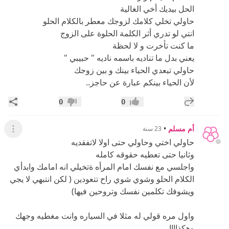
الحل بيديك أخي الغالية
حاولي تخلي كلامك لزوجك معطر بالكلام الحلو
انتي لو تدري أثر الكلمة الحلوة على الزوج
ما كنت تأخرت و لا لحظة
يعني بدل ما تناديه باسمه ناديه " حبيبي "
حاولي تبعدي الحياء بينك و بين زوجك
لأن الحياء بينكم عبارة عن حاجز..
إضافة رد جديد
مشار
0
0
إعجاب
عدم إعجاب
أم مسلم
•
23 سنة
عرض ال
حاولي اختي وحاولي حتى اولا لاتفقديه
وثانيا حتى تعطيه حقوقه كامله
واجلسي مع نفسك امام المرأه ةتخيلي انه امامك وابدأي
الكلام الحلو وشوي شوي راح تتعودين ( لكن انتبهي لا يجي
ويشوفك تكلمين نفسك وتروحين فيها)
واول مره قولي له مثلا في السياره وانت مغطيه وجهك
وهكذاااا