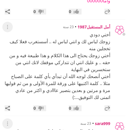
واما000000
إضافة رد جديد
مشار
0
0
إعجاب
عدم إعجاب
أمل المستقبل1987
•
23 سنة
عرض ال
أختي دودي
زوجك لباس لك و انتي لباس له .. أسستغرب فعلا كيف
تخجلين منه
أختي زوجك يحتاج الى هذا الكلام و هذا طبيعة فيه و من
حقه .. و عليك انتي ان تتداركي موقفك لانك انتي من
ستخسرين في النهاية
أختي أنصحك لوجه الله أن تبدأي بأي كلمة على الصباح
مثلا .. كلمة اكتبيها على ورقة للمرة الأولى و من ثم قوليها
مرة و مرتين و بعدين بتصير عااادي و اكثر من عادي
اتمنى لك التوفيق...:)
إضافة رد جديد
مشار
0
0
إعجاب
عدم إعجاب
•
sara999
23 سنة
عرض القائ