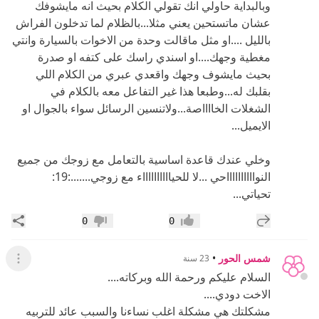
وبالبداية حاولي انك تقولي الكلام بحيث انه مايشوفك
عشان ماتستحين يعني مثلا...بالظلام لما تدخلون الفراش
بالليل ....او مثل ماقالت وحدة من الاخوات بالسيارة وانتي
مغطية وجهك....او اسندي راسك على كتفه او صدرة
بحيث مايشوف وجهك واقعدي عبري من الكلام اللي
بقلبك له...وطبعا هذا غير التفاعل معه بالكلام في
الشغلات الخااااصة...ولاتنسين الرسائل سواء بالجوال او
الايميل...
وخلي عندك قاعدة اساسية بالتعامل مع زوجك من جميع
النوااااااااااحي ...لا للحيااااااااااء مع زوجي.......:19:
تحياتي...
إضافة رد جديد
مشار
0
0
إعجاب
عدم إعجاب
شمس الحور
•
23 سنة
عرض ال
السلام عليكم ورحمة الله وبركاته....
الاخت دودي....
مشكلتك هي مشكلة اغلب نساءنا والسبب عائد للتربيه