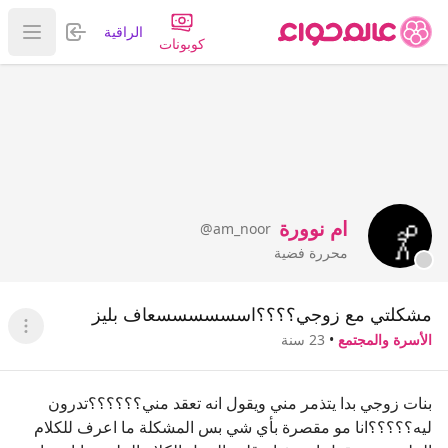
تسجيل الدخول
الراقية
عرض ا
كوبونات
ام نوورة
@am_noor
محررة فضية
مشكلتي مع زوجي؟؟؟؟اسسسسسسعاف بليز
عرض ا
الأسرة والمجتمع
•
23 سنة
بنات زوجي بدا يتذمر مني ويقول انه تعقد مني؟؟؟؟؟؟تدرون
ليه؟؟؟؟؟انا مو مقصرة بأي شي بس المشكلة ما اعرف للكلام