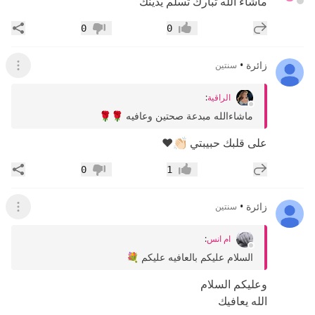
ماشاء الله تبارك تسلم يدينك
إضافة رد جديد
مشار
0
0
إعجاب
عدم إعجاب
زائرة
•
سنتين
عرض ال
الراقية
:
ماشاءالله مبدعة صحتين وعافيه 🌹🌹
على قلبك حبيبتي 👏🏻❤️
إضافة رد جديد
مشار
0
1
إعجاب
عدم إعجاب
زائرة
•
سنتين
عرض ال
ام انس
:
السلام عليكم بالعافيه عليكم 💐
وعليكم السلام
الله يعافيك