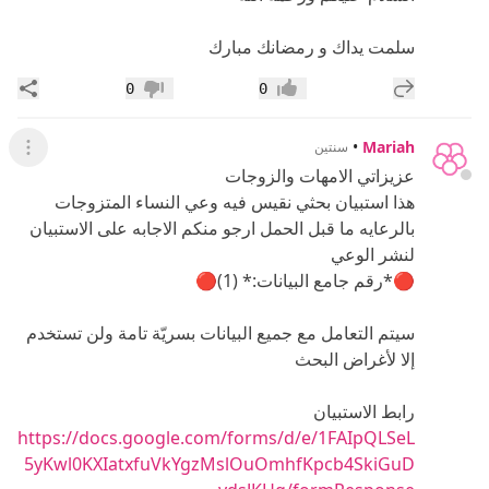
سلمت يداك و رمضانك مبارك
إضافة رد جديد
مشار
0
0
إعجاب
عدم إعجاب
•
Mariah
سنتين
عرض ال
عزيزاتي الامهات والزوجات
هذا استبيان بحثي نقيس فيه وعي النساء المتزوجات
بالرعايه ما قبل الحمل ارجو منكم الاجابه على الاستبيان
لنشر الوعي
🔴*رقم جامع البيانات:* (1)🔴
سيتم التعامل مع جميع البيانات بسريّة تامة ولن تستخدم
إلا لأغراض البحث
رابط الاستبيان
https://docs.google.com/forms/d/e/1FAIpQLSeL
5yKwl0KXIatxfuVkYgzMslOuOmhfKpcb4SkiGuD