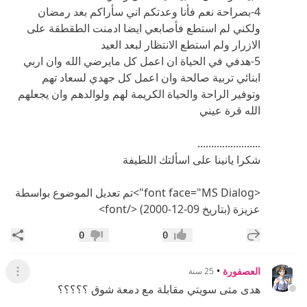
4-بصراحة نعم فأنا وعدتكم اني سأراكم بعد رمضان
ولكني لم استطع فأصابعي ايضا ادمنت الطقطقة على
الازرار ولم استطع الانتظار لبعد العيد
5-هدفي في الحياة ان اعمل كل مايرضي الله وان اربي
ابنائي تربية صالحة وان اعمل كل جهدي لسعاد تهم
وتوفير الراحة والحياة الكريمة لهم ولوالدهم وان يجعلهم
الله قرة عيني
.......................
شكرا يانينا على اسألتك اللطيفة
<font face="MS Dialog">تم تعديل الموضوع بواسطة
عزيزة (بتاريخ 09-12-2000) </font>
إضافة رد جديد
مشار
0
0
إعجاب
عدم إعجاب
العصفورة
•
25 سنة
عرض ال
هدى متى سويتي مقابلة مع دمعة شوق ؟؟؟؟؟