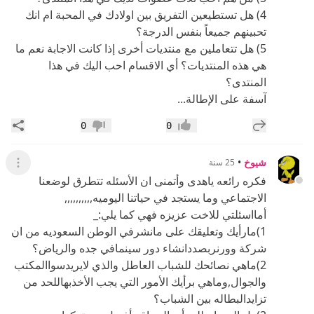
4) هل تستطيعين التفريق بين اولادك في المحبة ام انك
تحبينهم جميعاً بنفس الدرجة؟
5) هل تتعاملين مع منتديات أخرى إذا كانت الاجابة نعم ما
هي هذه المنتديات؟ أي الاقسام احب اليك في هذا
المنتدى؟
آسفة على الإطالة...
إضافة رد جديد
مشار
0
0
إعجاب
عدم إعجاب
شيوخ
•
25 سنة
عرض ال
فكره رائعه ياهدى وأتمنى ان الأسئله تتطرق لوضعنا
الاجتماعي وما يستجد في حياتنا اليوميه,,,,,,,,,,
أمااسئلتي للاخت عزيزه فهي كما يلي:_
1)مارأيك وتعليقك على مانشرفي الوطن السعوديه من ان
شركة وورنربصددانشاء دور سينمافي جده والرياض؟
2)ماهي نصائحك للشباب العاطل والذي لايريدسواالمكتب
والجوال,وماهي برأيك الأمور التي يجب الأخذبهاللحد من
تزايدالبطاله بين الشباب؟