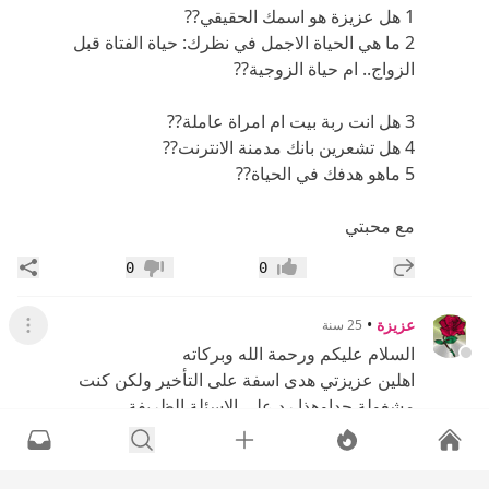
1 هل عزيزة هو اسمك الحقيقي??
2 ما هي الحياة الاجمل في نظرك: حياة الفتاة قبل
الزواج.. ام حياة الزوجية??
3 هل انت ربة بيت ام امراة عاملة??
4 هل تشعرين بانك مدمنة الانترنت??
5 ماهو هدفك في الحياة??
مع محبتي
إضافة رد جديد
مشار
0
0
إعجاب
عدم إعجاب
عزيزة
•
25 سنة
عرض القائ
السلام عليكم ورحمة الله وبركاته
اهلين عزيزتي هدى اسفة على التأخير ولكن كنت
مشغولة جداوهذا رد على الاسئلة الظريفة
1-اولا :انصح الفتاة المقبلة على الزواج ان تحترم زوجها
وتقدره وان تكون عند حسن ظن زوجها بها وان توفر له
السعادة والعيشة الهنية لانه اذا لم يجدها عندها سيبحث