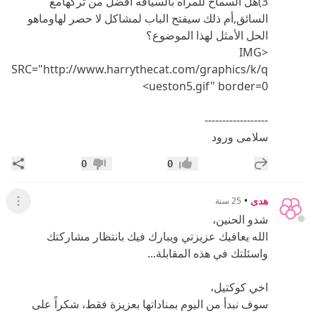
3)هل السماح للمرأه بالسياقه أفضل من تركهامع
السائق,أم ذلك سيفتح الباب لمشاكل لا حصر لهاوماهو
الحل الأمثل لهذا الموضوع؟
<IMG
SRC="http://www.harrythecat.com/graphics/k/q
ueston5.gif" border=0>
------------------
سلامى ورود
إضافة رد جديد
مشار
0
0
إعجاب
عدم إعجاب
هدى
•
25 سنة
عرض ال
شدو الحنين،
الله يعافيك عزيزتي ويبارك فيك بانتظار مشاركتك
واسئلتك في هذه المقابلة...
اخي كوكتيل،
سوف نبدأ من اليوم بمناداتها بعزيزة فقط، شكراً على