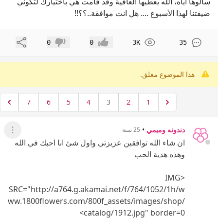
سألوها اياه، الله يعطيها العافية وقد قامت هي باختيارك لتكوني
ضيفتنا لهذا الأسبوع .... هل انت موافقة..؟؟!!
مشاركة
0
0
3K
35
إعجاب
عدم إعجاب
هذا الموضوع مغلق.
7
6
5
4
3
2
1
دندونه وميمي
•
25 سنة
عرض ال
ان شاء الله توافقين عزيزتي واول شئ انا احبك في الله
وهذه هدية الحب
<IMG
SRC="http://a764.g.akamai.net/f/764/1052/1h/w
ww.1800flowers.com/800f_assets/images/shop/
catalog/1912.jpg" border=0>