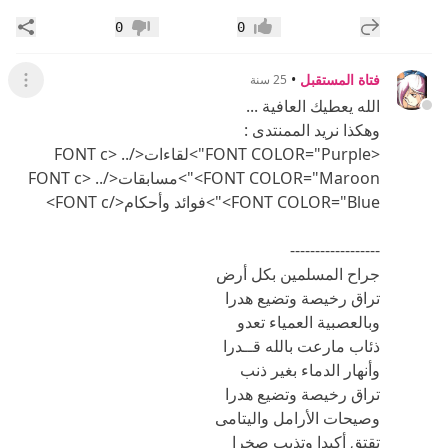
إضافة رد جديد
مشار
0
0
إعجاب
عدم إعجاب
فتاة المستقبل
•
25 سنة
عرض ال
الله يعطيك العافية ...
وهكذا نريد الممنتدى :
<FONT COLOR="Purple">لقاءات</FONT c> ..
<FONT COLOR="Maroon">مسابقات</FONT c> ..
<FONT COLOR="Blue">فوائد وأحكام</FONT c>
------------------
جراح المسلمين بكل أرض
تراق رخيصة وتضيع هدرا
وبالعصبية العمياء تعدو
ذئاب مارعت بالله قــدرا
وأنهار الدماء بغير ذنب
تراق رخيصة وتضيع هدرا
وصيحات الأرامل واليتامى
تقتق أكبدا وتذيب صخرا