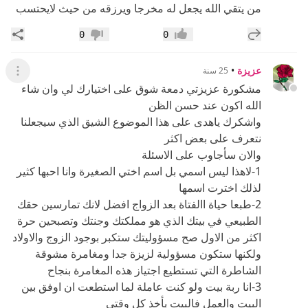
من يتقي الله يجعل له مخرجا ويرزقه من حيث لايحتسب
إضافة رد جديد
مشار
0
0
إعجاب
عدم إعجاب
عزيزة
•
25 سنة
عرض ال
مشكورة عزيزتي دمعة شوق على اختيارك لي وان شاء
الله اكون عند حسن الظن
واشكرك ياهدى على هذا الموضوع الشيق الذي سيجعلنا
نتعرف على بعض اكثر
والان سأجاوب على الاسئلة
1-لاهذا ليس اسمي بل اسم اختي الصغيرة وانا احبها كثير
لذلك اخترت اسمها
2-طبعا حياة االفتاة بعد الزواج افضل لانك تمارسين حقك
الطبيعي في بيتك الذي هو مملكتك وجنتك وتصبحين حرة
اكثر من الاول صح مسؤوليتك ستكبر بوجود الزوج والاولاد
ولكنها ستكون مسؤولية لزيزة جدا ومغامرة مشوقة
الشاطرة التي تستطيع اجتياز هذه المغامرة بنجاح
3-انا ربة بيت ولو كنت عاملة لما استطعت ان اوفق بين
البيت والعمل فالبيت يأخذ كل وقتي