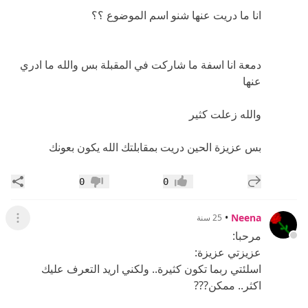
انا ما دريت عنها شنو اسم الموضوع ؟؟
دمعة انا اسفة ما شاركت في المقبلة بس والله ما ادري
عنها
والله زعلت كثير
بس عزيزة الحين دريت بمقابلتك الله يكون بعونك
إضافة رد جديد
مشار
0
0
إعجاب
عدم إعجاب
•
Neena
25 سنة
عرض ال
مرحبا:
عزيزتي عزيزة:
اسلئتي ربما تكون كثيرة.. ولكني اريد التعرف عليك
اكثر.. ممكن???