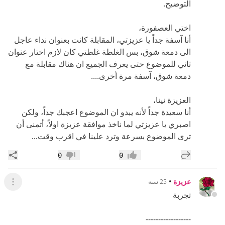
التوضيح.
اختي العصفورة،
أنا آسفة جداً يا عزيزتي، المقابلة كانت بعنوان نداء عاجل
الى دمعة شوق، بس الغلطة غلطتي كان لازم اختار عنوان
ثاني للموضوع حتى يعرف الجميع ان هناك مقابلة مع
دمعة شوق، آسفة مرة أخرى....
العزيزة نينا،
أنا سعيدة جداً لأنه يبدو ان الموضوع اعجبك جداً، ولكن
اصبري يا عزيزتي لما ناخذ موافقة عزيزة اولاً، أتمنى أن
ترى الموضوع بسرعة وترد علينا في اقرب وقت...
إضافة رد جديد
مشار
0
0
إعجاب
عدم إعجاب
عزيزة
•
25 سنة
عرض ال
تجربة
------------------