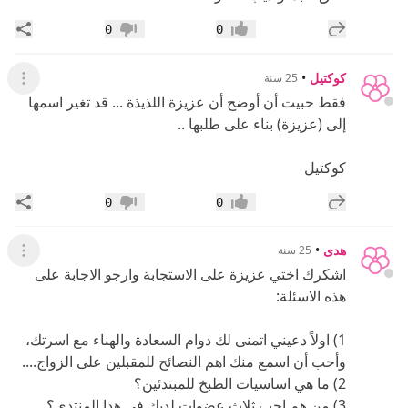
إضافة رد جديد
مشار
0
0
إعجاب
عدم إعجاب
كوكتيل
•
25 سنة
عرض ال
فقط حبيت أن أوضح أن عزيزة اللذيذة ... قد تغير اسمها
إلى (عزيزة) بناء على طلبها ..
كوكتيل
إضافة رد جديد
مشار
0
0
إعجاب
عدم إعجاب
هدى
•
25 سنة
عرض ال
اشكرك اختي عزيزة على الاستجابة وارجو الاجابة على
هذه الاسئلة:
1) اولاً دعيني اتمنى لك دوام السعادة والهناء مع اسرتك،
وأحب أن اسمع منك اهم النصائح للمقبلين على الزواج....
2) ما هي اساسيات الطبخ للمبتدئين؟
3) من هم احب ثلاث عضوات لديك في هذا المنتدى؟