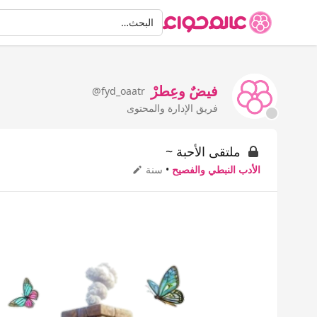
البحث
البحث…
فيضٌ وعِطرْ
@fyd_oaatr
فريق الإدارة والمحتوى
ملتقى الأحبة ~
الأدب النبطي والفصيح
•
سنة