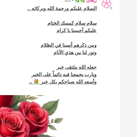
ريحان 🌿🌿
•
سنة
ا
لسلام عليكم ورحمة الله وبركاته ..
سلام سلام كمسك الختام
عليكم أحيببنا يا كرام
ومن ذكرهم أنسنا في الظلام
ونور لنا بين هذ
ي
الأنام
ج
عله الله
ملتقى خير
و
يارب ي
جمعنا ف
ي
ه دائماً على الخير
وأسعد الله صباحكم بكل خير 💐 ..