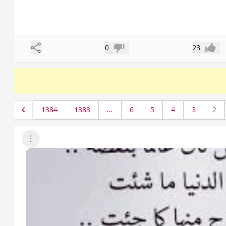
مشاركة
0
23
إعجاب
عدم إعجاب
1384
1383
...
6
5
4
3
2
عرض القائمة