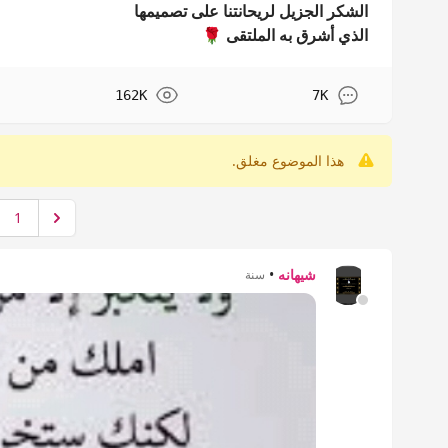
الشكر الجزيل لريحانتنا على تصميمها
الذي أشرق به الملتقى 🌹
162K
7K
هذا الموضوع مغلق.
1
شيهانه
•
سنة