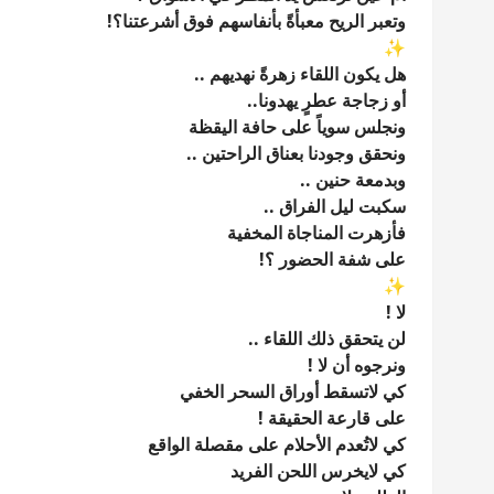
وتعبر الريح معبأةً بأنفاسهم فوق أشرعتنا؟!
✨
هل يكون اللقاء زهرةً نهديهم ..
أو زجاجة عطرٍ يهدونا..
ونجلس سوياً على حافة اليقظة
ونحقق وجودنا بعناق الراحتين ..
وبدمعة حنين ..
سكبت ليل الفراق ..
فأزهرت المناجاة المخفية
على شفة الحضور ؟!
✨
لا !
لن يتحقق ذلك اللقاء ..
ونرجوه أن لا !
كي لاتسقط أوراق السحر الخفي
على قارعة الحقيقة !
كي لاتُعدم الأحلام على مقصلة الواقع
كي لايخرس اللحن الفريد