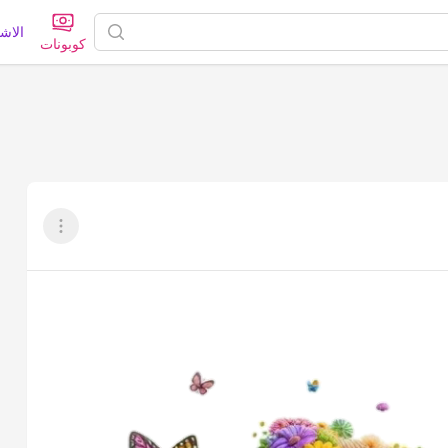
الاش
كوبونات
عرض القائم