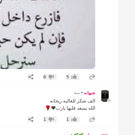
إضافة رد جديد
مشاركة
0
5
إعجاب
عدم إعجاب
شيهانه
•
سنة
الف شكر للغاليه ريحانه
الله يسعد قلبها يارب♥️🌹
إضافة رد جديد
مشاركة
1
1
إعجاب
عدم إعجاب