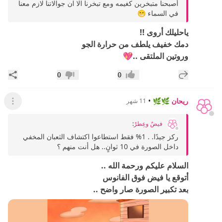
أصبحنا متبخرين كغيمه ومع تبخرنا الا ان جوالاتنا لازم معنا
في السماء 😁
ياحليلك أروى !!
دمك خفيف يلطف من حرارة الجو
وروتين الملتقى ..💖
إضافة رد جديد
مشار
0
0
إعجاب
عدم إعجاب
ريحان 🌿🌿
•
11 شهر
عرض ال
فيضٌ وعِطرْ
:
ركز جيدًا. . 1% فقط استطاعوا اكتشاف الثعبان المخفي
داخل الصورة في 10 ثوانٍ.. هل أنت منهم ؟
السلام عليكم ورحمة الله ..
أتوقع يا فيض فوق الفانوس
بعد تكبير الصورة صار واضح ..