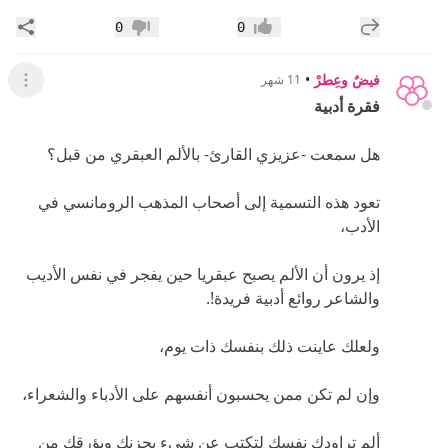
إضافة رد جديد
مشار
0
0
إعجاب
عدم إعجاب
فيضٌ وعِطرْ
•
11 شهر
عرض ال
فقرة أدبية
هل سمعت -عزيزي القارئ- بالألم العبقري من قبل؟
تعود هذه التسمية إلى أصحاب المذهب الرومانسي في
الأدب،
إذ يرون أن الألم يصبح عبقريا حين يفجر في نفس الأديب
والشاعر روائع أدبية فريدة!.
ولعلك عاينت ذلك بنفسك ذات يوم،
وإن لم تكن ممن يحسبون أنفسهم على الأدباء والشعراء،
ألم تراودك نفسك لتكتب عن شيء يحزنك ويؤرقك من