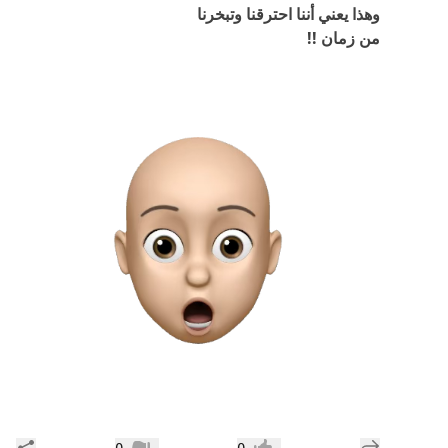
وهذا يعني أننا احترقنا وتبخرنا
من زمان !!
إضافة رد جديد
مشار
0
0