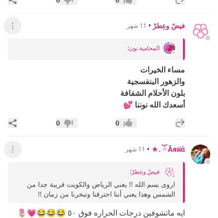
إعجاب
عدم إعجاب
فيضٌ وعِطرْ
•
11 شهر
عرض ال
المحامية نون
:
مساء الخيرات
والزهور البنفسجية
بلون الأحلام الشفافة
أسعدك الله نوننا 💕
إضافة رد جديد
مشار
0
0
إعجاب
عدم إعجاب
•
Ăяฝά ོ .★
11 شهر
عرض ال
فيضٌ وعِطرْ
:
اروى بسم الله !! يعني الرياض والكويت قريبة جدا من
الشمس وهذا يعني أننا احترقنا وتبخرنا من زمان !!
ايه ماتشوفين درجات الحراره فوق ٥٠ 😂😂😂💗🌷