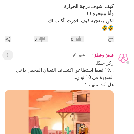
كيف أشوف درجة الحرارة
وأنا متبخرة !!!
لكن متعجبة كيف قدرت أكتب لك
🤣🤣
إضافة رد جديد
مشار
0
0
إعجاب
عدم إعجاب
فيضٌ وعِطرْ
•
11 شهر
عرض ال
ركز جيدًا.
. 1% فقط استطاعوا اكتشاف الثعبان المخفي داخل
الصورة في 10 ثوانٍ..
هل أنت منهم ؟