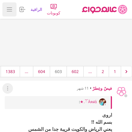
تسجيل الدخول
الراقية
عرض ا
كوبونات
1383
...
604
603
602
...
2
1
فيضٌ وعِطرْ
•
11 شهر
عرض ال
:
Ăяฝά ོ .★
اروى
بسم الله !!
يعني الرياض والكويت قريبة جدا من الشمس