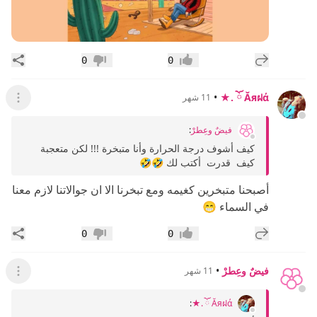
إضافة رد جديد
مشار
0
0
إعجاب
عدم إعجاب
•
Ăяฝά ོ .★
11 شهر
عرض ال
فيضٌ وعِطرْ
:
كيف أشوف درجة الحرارة وأنا متبخرة !!! لكن متعجبة
كيف قدرت أكتب لك 🤣🤣
أصبحنا متبخرين كغيمه ومع تبخرنا الا ان جوالاتنا لازم معنا
في السماء 😁
إضافة رد جديد
مشار
0
0
إعجاب
عدم إعجاب
فيضٌ وعِطرْ
•
11 شهر
عرض ال
:
Ăяฝά ོ .★