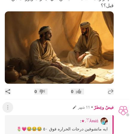
قبل؟؟
إضافة رد جديد
مشار
0
0
إعجاب
عدم إعجاب
فيضٌ وعِطرْ
•
11 شهر
عرض ال
:
Ăяฝά ོ .★
ايه ماتشوفين درجات الحراره فوق ٥٠ 😂😂😂💗🌷