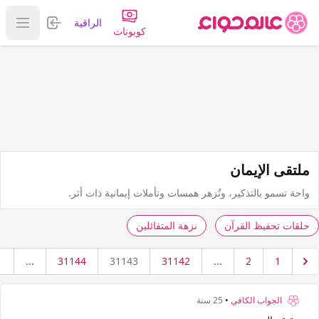
تسجيل الدخول
الراقية
عرض ا
كوبونات
ملتقى الإيمان
واحة تسمو بالتذكير، وتُزهر همسات وتأملات إيمانية ذات أثر.
حلقات تحفيظ القرآن
نزهة المتفائلين
1
...
31144
31143
31142
...
2
1
الجواب الكافي
•
25 سنة