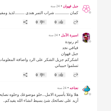
جبل قهوان
•
24 سنة
كمان .............. شراب التمر هندى ..........لذيذ ومفي
إضافة رد جديد
مشاركة
0
0
إعجاب
عدم إعجاب
اسيرة الأمل
•
24 سنة
ام رنودة
فيافي نجد
جبل قهوان
اشكركم جزيل الشكر على الرد واضافة المعلومات 
تسلموا حبيباتي
إضافة رد جديد
مشاركة
0
0
إعجاب
عدم إعجاب
نعناعه
•
24 سنة
هلا وغلا بأسيرة الامل...حلو موضوعك وحلوه نصايحك..
أزيد على نصائحك شئ بسيط انشاء الله يفيدكم..