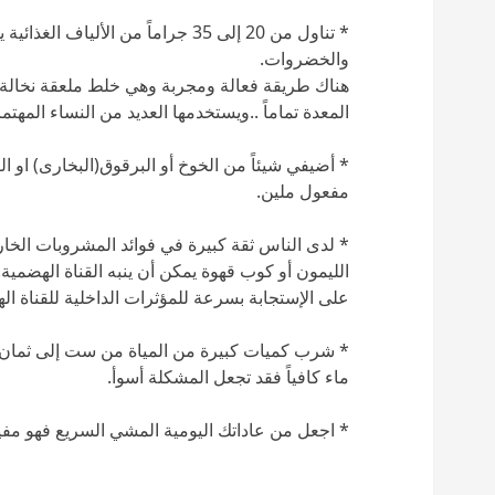
* تناول من 20 إلى 35 جراماً من الأل
والخضروات.
هناك طريقة فعالة ومجربة وهي خلط ملعقة نخالة 
المعدة تماماً ..ويستخدمها العديد من النساء المهت
* أضيفي شيئاً من الخوخ أو البرقوق(البخارى) او ا
مفعول ملين.
* لدى الناس ثقة كبيرة في فوائد المشروبات الخا
الليمون أو كوب قهوة يمكن أن ينبه القناة الهضمية
على الإستجابة بسرعة للمؤثرات الداخلية للقناة اله
* شرب كميات كبيرة من المياة من ست إلى ثمان 
ماء كافياً فقد تجعل المشكلة أسوأ.
* اجعل من عاداتك اليومية المشي السريع فهو مفي