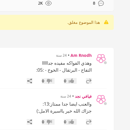
2K
8
هذا الموضوع مغلق.
•
Am Rnodh
24 سنة
وهذي الفواكه مفيده جدااااا
التفاح - البرتقال - الخوخ - :05:
إضافة رد جديد
مشاركة
0
0
إعجاب
عدم إعجاب
فيافي نجد
•
24 سنة
والعنب ايضا جدا ممتاز:13:
جزاك الله خير يااسيرة الامل:)
إضافة رد جديد
مشاركة
0
0
إعجاب
عدم إعجاب