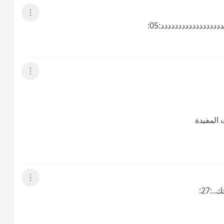
عرض القائمة
دددددددددددددددددد:05:
عرض القائمة
المفيدة
عرض القائمة
:27: