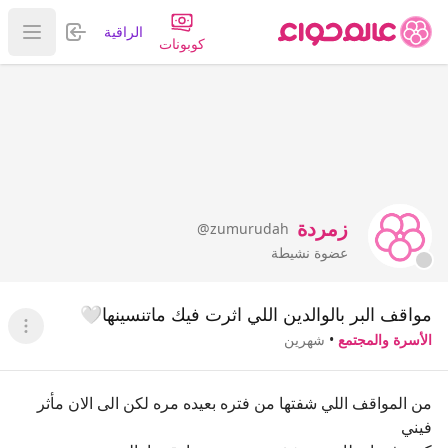
تسجيل الدخول
الراقية
عرض ا
كوبونات
زمردة
@zumurudah
عضوة نشيطة
مواقف البر بالوالدين اللي اثرت فيك ماتنسينها🤍
عرض ا
الأسرة والمجتمع
•
شهرين
من المواقف اللي شفتها من فتره بعيده مره لكن الى الان مأثر
فيني