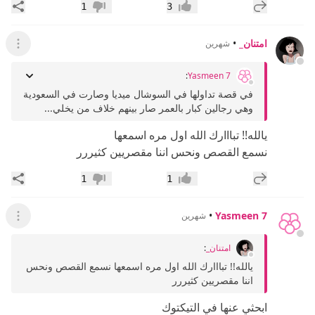
إضافة رد جديد
مشار
1
3
إعجاب
عدم إعجاب
امتنان_
•
شهرين
عرض ال
:
Yasmeen 7
في قصة تداولها في السوشال ميديا وصارت في السعودية
وهي رجالين كبار بالعمر صار بينهم خلاف من يخلي...
يالله!! تبااارك الله اول مره اسمعها
نسمع القصص ونحس اننا مقصريين كثيررر
إضافة رد جديد
مشار
1
1
إعجاب
عدم إعجاب
•
Yasmeen 7
شهرين
عرض ال
امتنان_
:
يالله!! تبااارك الله اول مره اسمعها نسمع القصص ونحس
اننا مقصريين كثيررر
ابحثي عنها في التيكتوك