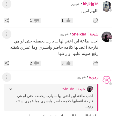
•
bhjkjg76
شهرين
عرض ال
اللهم امين
إضافة رد جديد
مشار
1
1
إعجاب
عدم إعجاب
شيخةSheikha〡
•
شهرين
عرض ال
احب طاعة ابن اختي لها ... يارب يحفظه حتى لو هي
قارحة اعصابها كلامه حاضر وابشري وما عمري شفته
رفع صوته عليها او زعلها
إضافة رد جديد
مشار
2
3
إعجاب
عدم إعجاب
زمردة
•
شهرين
عرض ال
شيخةSheikha〡
:
احب طاعة ابن اختي لها ... يارب يحفظه حتى لو هي
قارحة اعصابها كلامه حاضر وابشري وما عمري شفته
رفع...