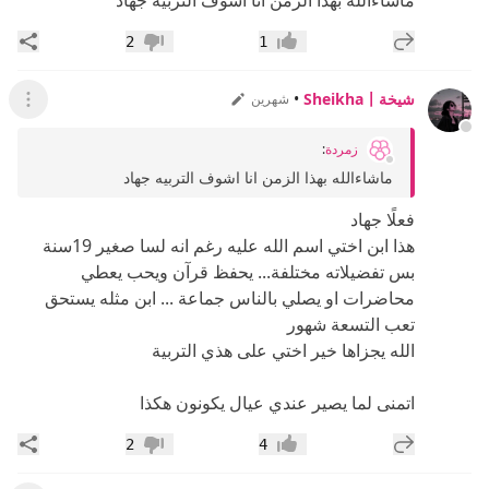
ماشاءالله بهذا الزمن انا اشوف التربيه جهاد
إضافة رد جديد
مشار
2
1
إعجاب
عدم إعجاب
شيخةSheikha〡
•
شهرين
عرض ال
زمردة
:
ماشاءالله بهذا الزمن انا اشوف التربيه جهاد
فعلًا جهاد
هذا ابن اختي اسم الله عليه رغم انه لسا صغير 19سنة
بس تفضيلاته مختلفة... يحفظ قرآن ويحب يعطي
محاضرات او يصلي بالناس جماعة ... ابن مثله يستحق
تعب التسعة شهور
الله يجزاها خير اختي على هذي التربية
اتمنى لما يصير عندي عيال يكونون هكذا
إضافة رد جديد
مشار
2
4
إعجاب
عدم إعجاب