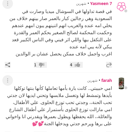
•
Yasmeen 7
شهرين
عرض ال
في قصة تداولها في السوشال ميديا وصارت في
السعودية وهي رجالين كبار بالعمر صار بينهم خلاف من
يخلي امه عنده والغريب انهم اتنينهم يبون امهم عندهم
وحكمت المحكمة لصالح الصغير بحكم العمر والقدرة
على التكفل بيها واللي اثر فيني وفي الناس الكبير قعد
يبكي لأنه يبي امه عنده
اغرب واجمل خلاف ممكن يحصل عشان بر الوالدين
إضافة رد جديد
مشار
1
4
إعجاب
عدم إعجاب
•
farah
شهرين
عرض ال
امي حبيبتي.. كانت بارة بأمها تعاملها كأنها بنتها توكلها
بأيدها وتمشط لها وتغسل ملابسها وتحني ايديها لان جدتي
تحب الحنة،، وجدتي تحب توزع الحلوى. علي الأطفال،
امي مازالت توزع الحلوى بأستمرار علي أطفال الشارع
والعائلة،، الله يحفظها ويطول بعمرها ويقدرني انا واخواني
على برها ويرحم جدتي ويدخلها الجنة💕💕