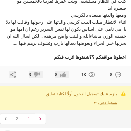
كنت في انتظار مستشفى وبنت عمرها تقريبا بالخمسين مو
صغيره ابد
ومعها والدتها مقعده بالكرسي
اثناء الانتظار ميلت البنت كرسي والدتها على رجولها وقالت لها يلا
يا امي نامي على اساس يكون لها نفس السرير رغم ان امها مو
خفيفه الوزن ماشاءالله والبنت واضح مرهقه .. لكن اسال الله ان
يجزيها خير الجزاء ويعوضها بعيالها يارب وتشوف برهم فيها ….
اعطونا مواقفكم ؟؟شفتوها اثرت فيكم
مشاركة
3
8
1K
8
إعجاب
عدم إعجاب
يلزم عليك تسجيل الدخول أولًا لكتابة تعليق.
تسجيل دخول
←
2
1