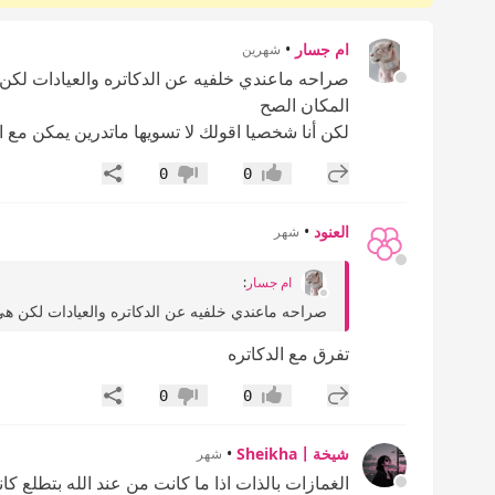
ام جسار
•
شهرين
صراحه ماعندي خلفيه عن الدكاتره والعيادات لكن ه
المكان الصح
لكن أنا شخصيا اقولك لا تسويها ماتدرين يمكن مع 
إضافة رد جديد
مشاركة
0
0
إعجاب
عدم إعجاب
العنود
•
شهر
ام جسار
:
صراحه ماعندي خلفيه عن الدكاتره والعيادات لكن هي دا
تفرق مع الدكاتره
إضافة رد جديد
مشاركة
0
0
إعجاب
عدم إعجاب
شيخةSheikha〡
•
شهر
الغمازات بالذات اذا ما كانت من عند الله بتطلع كا