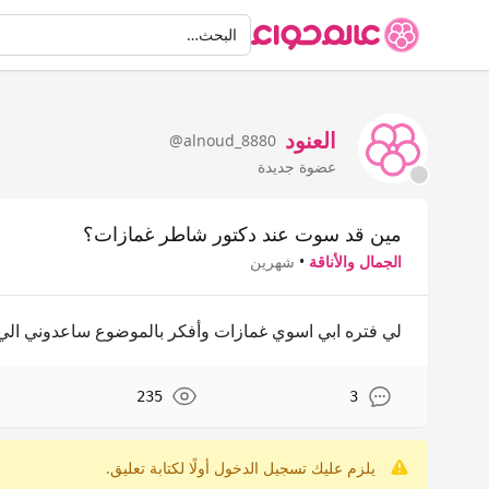
البحث
البحث…
العنود
@alnoud_8880
عضوة جديدة
مين قد سوت عند دكتور شاطر غمازات؟
الجمال والأناقة
•
شهرين
لي فتره ابي اسوي غمازات وأفكر بالموضوع ساعدوني الي 
235
3
يلزم عليك تسجيل الدخول أولًا لكتابة تعليق.