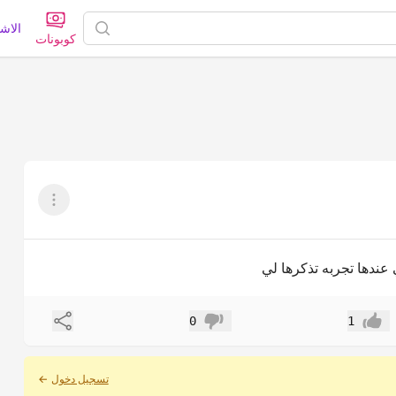
الاش
كوبونات
عرض القائم
عندها تجربه تذكرها لي
مشاركة
0
1
إعجاب
عدم إعجاب
تسجيل دخول
←