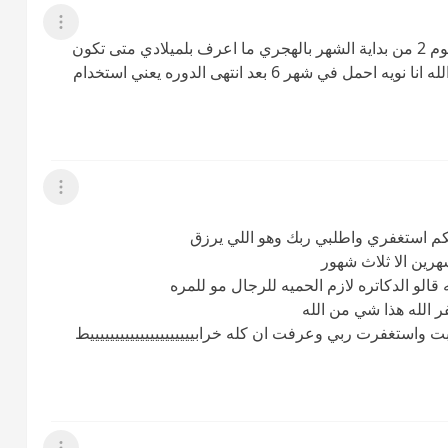
عرض القائمة
غاليتي انا دورتي من 27من كل شهر وتنتهي في اليوم 2 من بداية الشهر بالهجري ما اعرف بلميلادي متى تكون
ايام التبويض لاني اتمنى ربي يرزقني ولد وان شاء الله انا نويه احمل في شهر 6 بعد انتهى الدوره يعني استخدام
عرض القائمة
تكم استغفري واطلبي ربك وهو اللي يرزق
هرين الا ثلاث شهور
الو الدكاتره لازم الحميه للرجال مو للمره
ر الله هذا شي من الله
تبت واستغفرت ربي وعرفت ان كله خرابيييييييييييييييييييييط