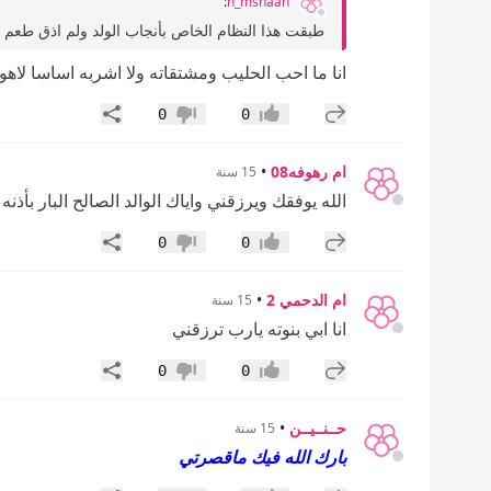
:
n_mshaan
طبقت هذا النظام الخاص بأنجاب الولد ولم اذق طعم ا
انا ما احب الحليب ومشتقاته ولا اشربه اساسا لاهو
إضافة رد جديد
مشاركة
0
0
إعجاب
عدم إعجاب
ام رهوفه08
•
15 سنة
الله يوفقك ويرزقني واياك الوالد الصالح البار بأذنه 
إضافة رد جديد
مشاركة
0
0
إعجاب
عدم إعجاب
ام الدحمي 2
•
15 سنة
انا ابي بنوته يارب ترزقني
إضافة رد جديد
مشاركة
0
0
إعجاب
عدم إعجاب
حــنــيــن
•
15 سنة
بارك الله فيك ماقصرتي