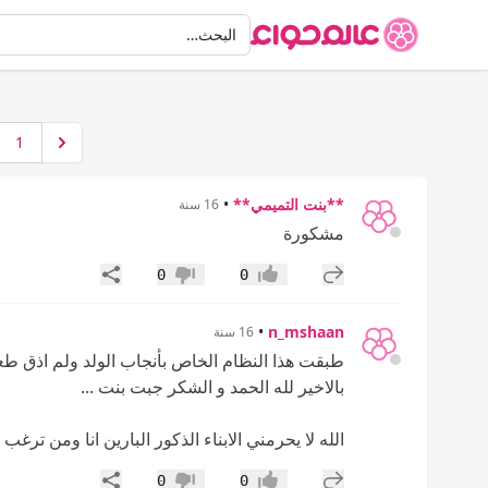
البحث
البحث…
1
**بنت التميمي**
•
16 سنة
مشكورة
إضافة رد جديد
مشاركة
0
0
إعجاب
عدم إعجاب
•
n_mshaan
16 سنة
طبقت هذا النظام الخاص بأنجاب الولد ولم اذق طع
بالاخير لله الحمد و الشكر جبت بنت ...
الله لا يحرمني الابناء الذكور البارين انا ومن ترغ
إضافة رد جديد
مشاركة
0
0