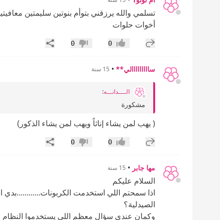
تسلمي والله يرزقني بتوأم بنوتين سليمتين معافيتين
أخوات حلوات
إضافة رد جديد
مشاركة
0
0
إعجاب
عدم إعجاب
سااااااااالي**
•
15 سنة
الــــدانـــه
:
مشكورة
( يهب لمن يشاء إناثاً ويهب لمن يشاء الذكور)
إضافة رد جديد
مشاركة
0
0
إعجاب
عدم إعجاب
مها جابر
•
15 سنة
السلام عليكم
اذا سمحتم اللي استخدمت الكربونات............بدي
الصيدلية؟
وكمان عندي سؤال معظم اللي يستخدموا النظام الغ