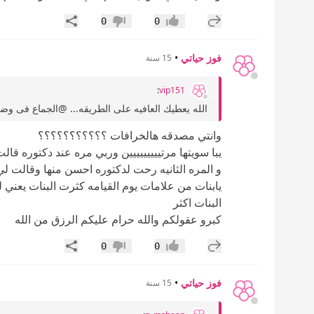
إضافة رد جديد
مشاركة
0
0
إعجاب
عدم إعجاب
فوز حياتي
•
15 سنة
:
vip151
الله يعطيك العافيه على الطريقه... @الجماع فى وض
وانتي مصدقه هالخرافات ؟؟؟؟؟؟؟؟؟؟؟
يبا سويتها مرتييييييييين وربي مره عند دكتوره قا
و المره الثانيه رحت لدكتوره احسن منها وقالت ل
يابنات من علامات يوم القيامه كثرت البنات يعني لو 
البنات اكثر
كبرو عقولكم والله حرام عليكم الرزق من الله
إضافة رد جديد
مشاركة
0
0
إعجاب
عدم إعجاب
فوز حياتي
•
15 سنة