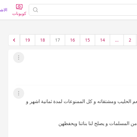
الاش
كوبونات
19
18
17
16
15
14
...
2
عرض القائمة
عرض القائمة
م الحليب ومشتقاته و كل الممنوعات لمدة ثمانية اشهر و
ب من المسلمات و يصلح لنا بناتنا ويحفظهن