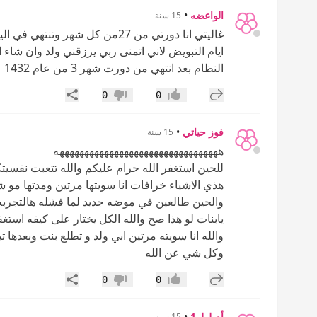
الواعضه
•
15 سنة
النظام بعد انتهي من دورت شهر 3 من عام 1432
إضافة رد جديد
مشاركة
0
0
إعجاب
عدم إعجاب
فوز حياتي
•
15 سنة
هههههههههههههههههههههههههههههههههه
للحين استغفر الله حرام عليكم والله تتعبت نفسي
هذي الاشياء خرافات انا سويتها مرتين ومدتها مو ش
والحين طالعين في موضه جديد لما فشله هالتجربه ق
يابنات لو هذا صح والله الكل يختار على كيفه استغف
والله انا سويته مرتين ابي ولد و تطلع بنت وبعدها 
وكل شي عن الله
إضافة رد جديد
مشاركة
0
0
إعجاب
عدم إعجاب
أم لولو1
•
15 سنة