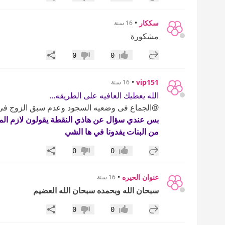
إعجاب
عدم إعجاب
سككار
•
16 سنة
مشكورة
إضافة رد جديد
مشاركة
0
0
إعجاب
عدم إعجاب
•
vip151
16 سنة
الله يعطيك العافيه على الطريقه...
@الجماع فى وضعيه السجود وعدم سبق الزوج فى .........
بس عندي سؤال عن هاذي النقطة يقولون لازم المرأة 
من البنات يفدونا في ها الشي
إضافة رد جديد
مشاركة
0
0
إعجاب
عدم إعجاب
عنوان الحيره
•
16 سنة
سبحان الله وبحمده سبحان الله العضيم
إضافة رد جديد
مشاركة
0
0
إعجاب
عدم إعجاب