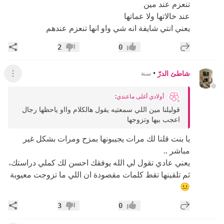
تنعزم عند مين
عند خالاتها ولا عماتها
يعني انتي شايفة انه شي واو انها تنعزم عندهم
إضافة رد جديد
مشار
2
0
إعجاب
عدم إعجاب
شاطئ الدرّ
•
سنة
عرض ال
أولادي أغلى ماعندي
:
قوليلنا مين اللي سمعتيه يقول هالكلام وااو ياحظها رجال
اعجب بيها وتزوجها
يا بنت قلنا لك مرات يجيبونها بمزح ومرات بشكل غير
مباشر ..
يعني عادي تقول لي الله يوفقك احسن لك كملي دراستك،
ثم تلقينها تقط كلمات مقصودة ان اللي ما تزوجت معيوبة
😐
إضافة رد جديد
مشار
3
0
إعجاب
عدم إعجاب