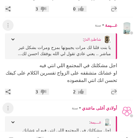
إضافة رد جديد
مشار
3
0
إعجاب
عدم إعجاب
غـــيمة
•
سنة
عرض ال
شاطئ الدرّ
:
يا بنت قلنا لك مرات يجيبونها بمزح ومرات بشكل غير
مباشر .. يعني عادي تقول لي الله يوفقك احسن لك...
اجل مشكلتك في المجتمع اللي انتي فيه
او عشانك متشقفه على الزواج تفسرين الكلام على كيفك
تحسن انك انتي المقصوده
إضافة رد جديد
مشار
3
2
إعجاب
عدم إعجاب
أولادي أغلى ماعندي
•
سنة
عرض القائ
غـــيمة
:
اجل مشكلتك في المجتمع اللي انتي فيه او عشانك
متشقفه على الزواج تفسرين الكلام على كيفك تحسن