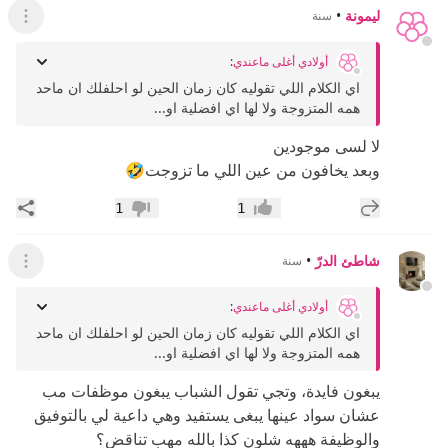
ليمونة
•
سنة
عرض ال
أولادي أغلى ماعندي
:
اي الكلام اللي تقوليه كان زمان الحين لو احلفلك ان ماحد
همه المتزوجة ولا لها اي افضلية او...
لا لسى موجودين
وبعد يخافون من عين اللي ما تزوجت🤣
إضافة رد جديد
مشار
1
1
إعجاب
عدم إعجاب
شاطئ الدرّ
•
سنة
عرض ال
أولادي أغلى ماعندي
:
اي الكلام اللي تقوليه كان زمان الحين لو احلفلك ان ماحد
همه المتزوجة ولا لها اي افضلية او...
يبغون فايدة، وتجي تقول الشباب يبغون موظفات مب
عشان سواد عينها يبغى يستفيد وهي داعية لي بالتوفيق
والوظيفة هههه شلون كذا بالله مهب تناقض؟