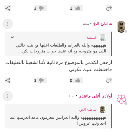
إضافة رد جديد
مشار
3
1
إعجاب
عدم إعجاب
شاطئ الدرّ
•
سنة
عرض ال
غـــيمة
:
هههههههه والله بالعزايم والطلعات اغلبها مع بنت خالتي
اللي مو متزوجه مع انه عندها خوات متزوجات لكن...
ارجعي لكلامي بالموضوع مرة ثانية لأننا تشعبنا بالتعليقات
فاختلطت عليك فكرتي
إضافة رد جديد
مشار
3
0
إعجاب
عدم إعجاب
أولادي أغلى ماعندي
•
سنة
عرض ال
شاطئ الدرّ
:
هههههههههههههه والله العرايس ينعزمون ماقد انعزمتِ عند
احد ونتِ عروس؟