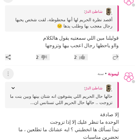
شاطئ الدرّ
:
أقصد نظرة الحريم لها أنها محظوظة، لقت شخص يحبها
رجال معجب بها وطلب يدها 😐
قوليلنا مين اللي سمعتيه يقول هالكلام
وااو ياحظها رجال اعجب بيها وتزوجها
إضافة رد جديد
مشار
2
2
إعجاب
عدم إعجاب
ليمونة
•
سنة
عرض ال
شاطئ الدرّ
:
حالها حال الحريم اللي يشوفون انه شتان بينها وبين بنت ما
تزوجت .. حالها حال الحريم اللي تستانس ان...
إلا صادقة
الوحدة ما تنظر عليك إلا إذا تزوجت
تبدأ تسألك ها انخطبتي ؟ ايه عشانك ما تطلعين ، ما
تحضرين مناسبات