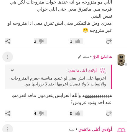
اللي مو متزوجه مع انه عندها خوات متزوجات لكن هي
قريبه مني ماتفرق معي حتى اللي حولي
نفس الشي
مدري وش هالتفكير يعني ايش تفرق معي اذا متزوجه او
غير متزوجه 😁
إضافة رد جديد
مشار
2
1
إعجاب
عدم إعجاب
شاطئ الدرّ
•
سنة
عرض ال
أولادي أغلى ماعندي
:
اعزمها على ايش يعني لو عندي مناسبة حعزم المتزوجات
والانسات لا ولا قصدك اعزمها احتفالا بزراجها مو...
هههههههههههههه والله العرايس ينعزمون ماقد انعزمتِ
عند احد ونتِ عروس؟
إضافة رد جديد
مشار
4
0
إعجاب
عدم إعجاب
أولادي أغلى ماعندي
•
سنة
عرض ال