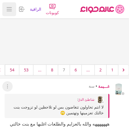
تسجيل الدخول
الراقية
عرض ا
كوبونات
54
53
...
8
7
6
...
2
1
غـــيمة
•
سنة
عرض ال
شاطئ الدرّ
:
لا انتم تحاولون تتغاضون بس لو تلاحظين لو تزوجت بنت
خالتك تعزمينها وتهتمين 🙄
هههههههه والله بالعزايم والطلعات اغلبها مع بنت خالتي