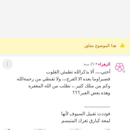
هذا الموضوع مغلق.
الزهراء
•
25 سنة
عرض ال
أختي،،،، ألا بذكرالله تطمئن القلوب
فصبراوما بعده الا الفرج،،، ولا تقنطي من رحمةالله
وكم من مثلك كثير ،، نطلب من الله المغفره
وهذه بعض العبر؟؟؟
------------------
فوددت تقبيل السيوف لأنها
لمعة كبارق ثغرك المتبسم