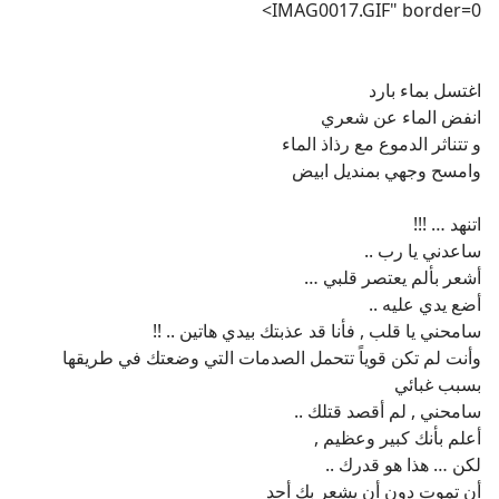
IMAG0017.GIF" border=0>
اغتسل بماء بارد
انفض الماء عن شعري
و تتناثر الدموع مع رذاذ الماء
وامسح وجهي بمنديل ابيض
اتنهد … !!!
ساعدني يا رب ..
أشعر بألم يعتصر قلبي …
أضع يدي عليه ..
سامحني يا قلب , فأنا قد عذبتك بيدي هاتين .. !!
وأنت لم تكن قوياً تتحمل الصدمات التي وضعتك في طريقها
بسبب غبائي
سامحني , لم أقصد قتلك ..
أعلم بأنك كبير وعظيم ,
لكن … هذا هو قدرك ..
أن تموت دون أن يشعر بك أحد