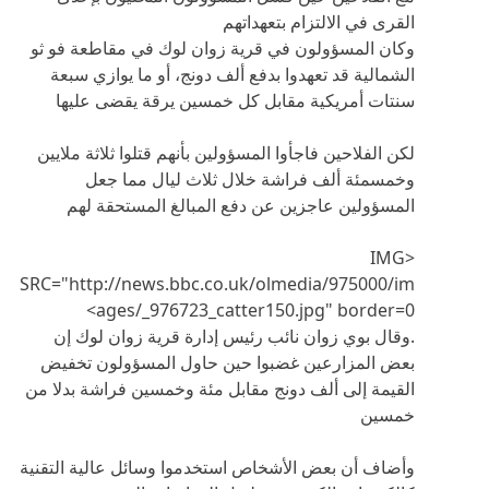
القرى في الالتزام بتعهداتهم
وكان المسؤولون في قرية زوان لوك في مقاطعة فو ثو
الشمالية قد تعهدوا بدفع ألف دونج، أو ما يوازي سبعة
سنتات أمريكية مقابل كل خمسين يرقة يقضى عليها
لكن الفلاحين فاجأوا المسؤولين بأنهم قتلوا ثلاثة ملايين
وخمسمئة ألف فراشة خلال ثلاث ليال مما جعل
المسؤولين عاجزين عن دفع المبالغ المستحقة لهم
<IMG
SRC="http://news.bbc.co.uk/olmedia/975000/im
ages/_976723_catter150.jpg" border=0>
.وقال بوي زوان نائب رئيس إدارة قرية زوان لوك إن
بعض المزارعين غضبوا حين حاول المسؤولون تخفيض
القيمة إلى ألف دونج مقابل مئة وخمسين فراشة بدلا من
خمسين
وأضاف أن بعض الأشخاص استخدموا وسائل عالية التقنية