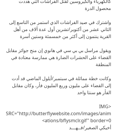
كالكهرباء والكيروسين لقتل الفراشات التي هددت
محصول الدرة
واشترك في صيد الفراشات الذي استمر من التاسع إلى
الثاني عشر من أكتوبر/تشرين أول عدة آلاف من أهل
القرية ينتمون إلى أكثر من خمسمئة وستين أسرة
ويقول مراسل بي بي سي في هانوي إن منح جوائز مقابل
القضاء على الحشرات الضارة هي ممارسة معتادة في
المنطقة
وكانت خطة مماثلة في سبتمبر/أيلول الماضي قد أدت
إلى القضاء على مليون وربع المليون فأر، وكان مقابل
الفأر هو سنتا واحد
<IMG
SRC="http://butterflywebsite.com/images/anim
ations/bflysmclr.gif" border=0>
أخيكي الصغير/فــهـــد