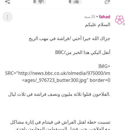
إضافة رد جديد
مشار
0
0
إعجاب
عدم إعجاب
•
fahad
25 سنة
عرض ال
السلام عليكم
جزاك الله خيرا أختي /فراشة في مهب الريح
أنقل اليكي هذا الخبر من/BBC
<IMG
SRC="http://news.bbc.co.uk/olmedia/975000/im
ages/_976723_butter300.jpg" border=0>
.الفلاحون قتلوا ثلاثة مليون ونصف فراشة في ثلاث ليال
تسببت خطة لقتل الفراش في فيتنام في إثارة مشاكل
مع الفلاحين حين فشل المسؤولون المحليون بإحدى