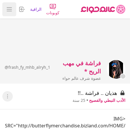
تسجيل الدخول
الراقية
عرض ا
كوبونات
فراشة في مهب
@frash_fy_mhb_alryh_1
الريح *
عضوة شرف عالم حواء
هذيان .. فراشة ..!!
عرض ا
الأدب النبطي والفصيح
•
25 سنة
<IMG
SRC="http://butterflymerchandise.bizland.com/HOME/