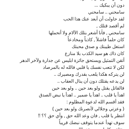
دون أن يبكيك …
سامحني .. سامحني
لقد حاولت أن أبعد عنك هذا الحب
لم أقصد قتلك ,
سامحني , فأنا أشعر بتلك الآلام ولا أتحملها
كان حلماًً فاشلاً , كاذباً ومخادعاً
استغل طيبتك و صدق محبتك
كان ذاك هو سيد الكذب بلا منازع
أتقن التمثيل ويستحق جائزة ابليس عن جدارة ولآخر الدهر
لكن لا تتعب نفسك يا قلبي فالله له بالمرصاد
لن يتركه هكذا يلعب بقدرك ومصيرك ..
لن يدعه يقتلك دون أن ينال العقاب ..
فالقاتل يقتل ولو بعد حين .. ولو بعد حين
اهدأ يا قلب .. اهدأ يا ضمير .. اهدأ يا نبض الصدق
فقد أقسم الله لدعوة المظلوم :
{ وعزتي وجلالي لأنصرنك ولو بعد حين }
انتظر يا قلب , فان وعد الله حق , وأي حق ؟؟ !!
سوف تهدأ عندما يتوقف نبضك قريباً