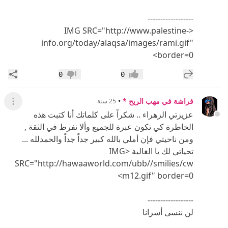
------------------
<IMG SRC="http://www.palestine-
info.org/today/alaqsa/images/rami.gif"
border=0>
إضافة رد جديد
مشار
0
0
إعجاب
عدم إعجاب
فراشة في مهب الريح *
•
25 سنة
عرض ال
عزيزتي الزهراء .. شكراً على كلماتك أنا كتبت هذه
الخاطرة كي تكون عبرة للجميع وألا نفرط في الثقة ,
ومن ناحيتي فإن أملي بالله كبير جداً جداً والحمدلله ...
تحياتي لك يا الغالية <IMG
SRC="http://hawaaworld.com/ubb//smilies/cw
m12.gif" border=0>
------------------
لن ننسى أسرانا