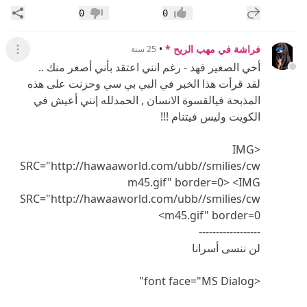
إضافة رد جديد
مشار
0
0
إعجاب
عدم إعجاب
فراشة في مهب الريح *
•
25 سنة
عرض ال
أخي الصغير فهد - رغم انني اعتقد بأني أصغر منك ..
لقد قرأت هذا الخبر في البي بي سي وحزنت على هذه
المذبحة فيالقسوة الانسان , الحمدلله إنني أعيش في
الكويت وليس فيتنام !!!
<IMG
SRC="http://hawaaworld.com/ubb//smilies/cw
m45.gif" border=0> <IMG
SRC="http://hawaaworld.com/ubb//smilies/cw
m45.gif" border=0>
------------------
لن ننسى أسرانا
<font face="MS Dialog"