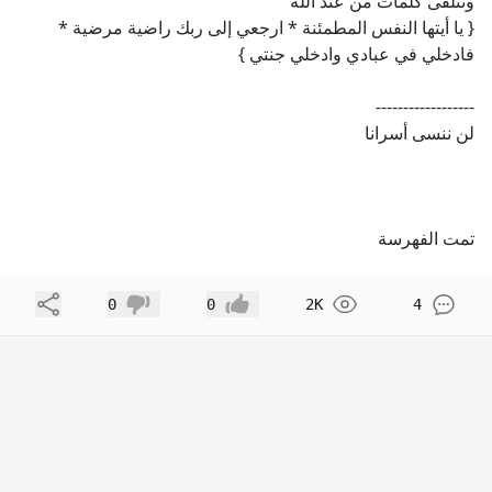
وتتلقى كلمات من عند الله
{ يا أيتها النفس المطمئنة * ارجعي إلى ربك راضية مرضية *
فادخلي في عبادي وادخلي جنتي }
------------------
لن ننسى أسرانا
تمت الفهرسة
مشاركة
0
0
2K
4
إعجاب
عدم إعجاب