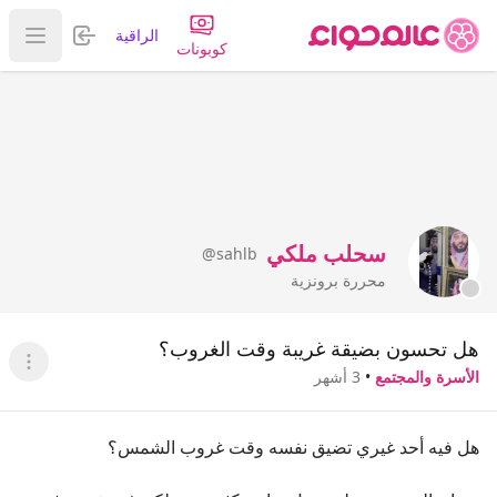
تسجيل الدخول
الراقية
عرض ا
كوبونات
سحلب ملكي
@sahlb
محررة برونزية
هل تحسون بضيقة غريبة وقت الغروب؟
عرض ا
الأسرة والمجتمع
•
3 أشهر
هل فيه أحد غيري تضيق نفسه وقت غروب الشمس؟