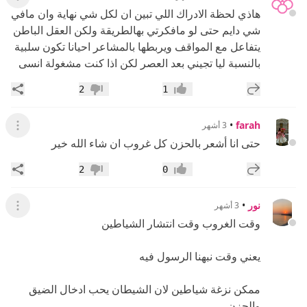
عرض ال
هاذي لحظة الادراك اللي تبين ان لكل شي نهاية وان مافي
شي دايم حتى لو مافكرتي بهالطريقة ولكن العقل الباطن
يتفاعل مع المواقف ويربطها بالمشاعر احيانا تكون سلبية
بالنسبة ليا تجيني بعد العصر لكن اذا كنت مشغولة انسى
إضافة رد جديد
مشار
2
1
إعجاب
عدم إعجاب
•
farah
3 أشهر
عرض ال
حتى انا أشعر بالحزن كل غروب ان شاء الله خير
إضافة رد جديد
مشار
2
0
إعجاب
عدم إعجاب
نور
•
3 أشهر
عرض ال
وقت الغروب وقت انتشار الشياطين
يعني وقت نبهنا الرسول فيه
ممكن نزغة شياطين لان الشيطان يحب ادخال الضيق
والحزن