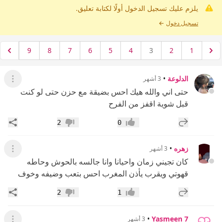
يلزم عليك تسجيل الدخول أولًا لكتابة تعليق.
تسجيل دخول
←
9
8
7
6
5
4
3
2
1
الدلوعة
•
3 أشهر
عرض ال
حتى اني والله هيك احس بضيقة مع حزن حتى لو كنت
قبل شوية اقفز من الفرح
إضافة رد جديد
مشار
2
0
إعجاب
عدم إعجاب
زهره
•
3 أشهر
عرض ال
كان تجيني زمان واحيانا وانا جالسه بالحوش وحاطه
قهوتي ويقرب يأذن المغرب احس بتعب وضيفه وخوف
إضافة رد جديد
مشار
2
1
إعجاب
عدم إعجاب
•
Yasmeen 7
3 أشهر