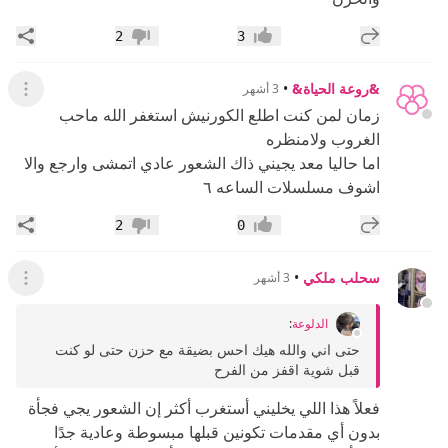
إضافة رد جديد
مشار
2
3
إعجاب
عدم إعجاب
&روعة الحياة&
•
3 أشهر
عرض ال
زمان لمن كنت اطلع الكورنيش استغفر الله ماحب
الغروب ولامنظره
اما حاليا معد يجيني ذاك الشعور عادي اتمشى وارجع والا
اشوف مسلسلات الساعه ٦
إضافة رد جديد
مشار
2
0
إعجاب
عدم إعجاب
سحلب ملكي
•
3 أشهر
عرض ال
الدلوعة
:
حتى اني والله هيك احس بضيقة مع حزن حتى لو كنت
قبل شوية اقفز من الفرح
فعلاً هذا اللي يخليني أستغرب أكثر إن الشعور يجي فجأة
بدون أي مقدمات تكونين قبلها مبسوطة وعادية جدًا