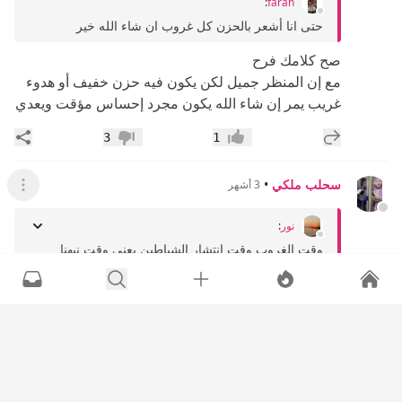
:
farah
حتى انا أشعر بالحزن كل غروب ان شاء الله خير
صح كلامك فرح
مع إن المنظر جميل لكن يكون فيه حزن خفيف أو هدوء
غريب يمر إن شاء الله يكون مجرد إحساس مؤقت ويعدي
إضافة رد جديد
مشار
3
1
إعجاب
عدم إعجاب
سحلب ملكي
•
3 أشهر
عرض القائ
نور
:
وقت الغروب وقت انتشار الشياطين يعني وقت نبهنا
الرسول فيه ممكن نزغة شياطين لان الشيطان يحب
ادخال...
أفهم اللي تقصدينه وفيه ناس تربط الغروب بهالشي بس
برضه أحيانًا الإحساس يكون أقرب لتغيّر الجو والهدوء
ونهاية اليوم أكثر من كونه سبب واحد ثابت لأن كثير يمر
عليهم نفس الشعور حتى لو ما فكروا بهالجانب ويمشي