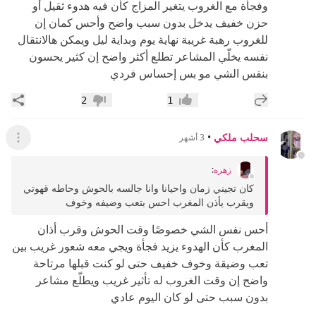
وفجأة مع الغروب يتغير المزاج كأن فيه هدوء ثقيل أو
حزن خفيف يدخل بدون سبب واضح وأحس كمان إن
للغروب رهبة غريبة نهاية يوم وبداية ليل ويمكن هالانتقال
نفسه يخلّي المشاعر تطلع أكثر واضح إن كثير يحسون
بنفس الشي مو بس إحساس فردي
إضافة رد جديد
مشار
2
1
إعجاب
عدم إعجاب
سحلب ملكي
•
3 أشهر
عرض ال
زهره
:
كان تجيني زمان واحيانا وانا جالسه بالحوش وحاطه قهوتي
ويقرب يأذن المغرب احس بتعب وضيفه وخوف
أحس نفس الشي خصوصًا وقت الحوش وقرب أذان
المغرب كأن الهدوء يزيد فجأة ويجي معه شعور غريب بين
تعب وضيقة وخوف خفيف حتى لو كنت قبلها مرتاحة
واضح إن وقت الغروب له تأثير غريب ويطلّع مشاعر
بدون سبب حتى لو كان اليوم عادي