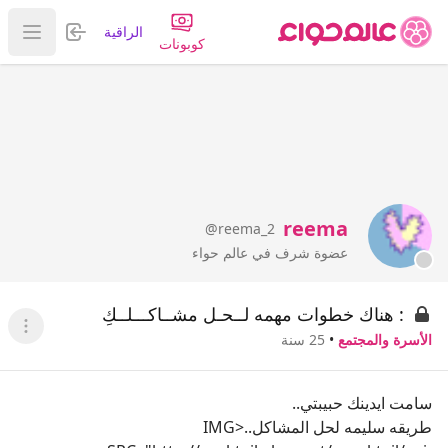
تسجيل الدخول
الراقية
عرض ا
كوبونات
reema
@reema_2
عضوة شرف في عالم حواء
: هناك خطوات مهمه لــحـل مشــاكـــلــكِ
عرض ا
الأسرة والمجتمع
•
25 سنة
سامت ايدينك حبيبتي..
طريقه سليمه لحل المشاكل..<IMG