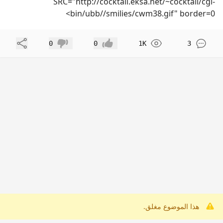
SRC="http://cocktail.eksa.net/~cocktail/cgi-
bin/ubb//smilies/cwm38.gif" border=0>
مشاركة
0
0
1K
3
إعجاب
عدم إعجاب
هذا الموضوع مغلق.