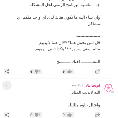
جـ - مناسبة البرنامج الزمني لحل المشكلة .
وان شاء الله ما تكون هناك لدى اي واحد منكم اي
مشاكل
------------------
قل لمن يحمل هما***ان هما لا يدوم
مثلما يفني سرور***هكذا تفني الهموم
البنفـــــــــ اختك ــــــسج
إضافة رد جديد
مشار
0
0
إعجاب
عدم إعجاب
ابونث لثان
•
25 سنة
عرض ال
الله لايديب المثاتل
وافتال حلوه مللللله
إضافة رد جديد
مشار
0
0
إعجاب
عدم إعجاب