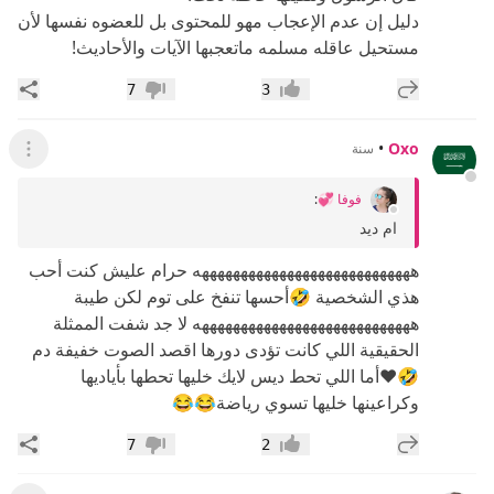
دليل إن عدم الإعجاب مهو للمحتوى بل للعضوه نفسها لأن
مستحيل عاقله مسلمه ماتعجبها الآيات والأحاديث!
إضافة رد جديد
مشار
7
3
إعجاب
عدم إعجاب
•
Oxo
سنة
عرض ال
فوفا 💞
:
ام ديد
ههههههههههههههههههههههههههههه حرام عليش كنت أحب
هذي الشخصية 🤣أحسها تنفخ على توم لكن طيبة
ههههههههههههههههههههههههههههه لا جد شفت الممثلة
الحقيقية اللي كانت تؤدى دورها اقصد الصوت خفيفة دم
🤣❤️أما اللي تحط ديس لايك خليها تحطها بأياديها
وكراعينها خليها تسوي رياضة😂😂
إضافة رد جديد
مشار
7
2
إعجاب
عدم إعجاب