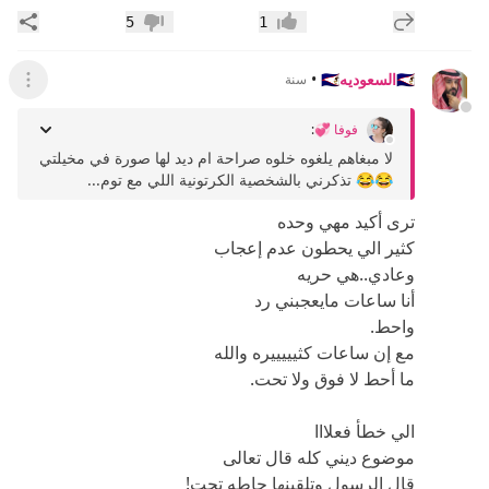
إضافة رد جديد
مشار
5
1
إعجاب
عدم إعجاب
🇸🇦السعوديه🇸🇦
•
سنة
عرض ال
فوفا 💞
:
لا مبغاهم يلغوه خلوه صراحة ام ديد لها صورة في مخيلتي
😂😂 تذكرني بالشخصية الكرتونية اللي مع توم...
ترى أكيد مهي وحده
كثير الي يحطون عدم إعجاب
وعادي..هي حريه
أنا ساعات مايعجبني رد
واحط.
مع إن ساعات كثيييييره والله
ما أحط لا فوق ولا تحت.
الي خطأ فعلااا
موضوع ديني كله قال تعالى
قال الرسول وتلقينها حاطه تحت!