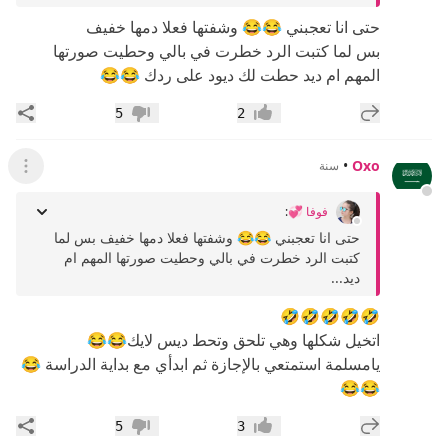
حتى انا تعجبني 😂😂 وشفتها فعلا دمها خفيف
بس لما كتبت الرد خطرت في بالي وحطيت صورتها
المهم ام ديد حطت لك ديود على ردك 😂😂
إضافة رد جديد
مشار
5
2
إعجاب
عدم إعجاب
•
Oxo
سنة
عرض ال
فوفا 💞
:
حتى انا تعجبني 😂😂 وشفتها فعلا دمها خفيف بس لما
كتبت الرد خطرت في بالي وحطيت صورتها المهم ام
ديد...
🤣🤣🤣🤣🤣
اتخيل شكلها وهي تلحق وتحط ديس لايك😂😂
يامسلمة استمتعي بالإجازة ثم ابدأي مع بداية الدراسة 😂
😂😂
إضافة رد جديد
مشار
5
3
إعجاب
عدم إعجاب