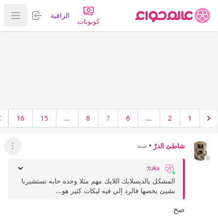
تسجيل الدخول
الراقية
عرض ا
كوبونات
16
15
...
8
7
6
...
2
1
شاطئ الدرّ
•
سنة
عرض ال
:
tuka
المشكل بالديسلايك اللايك مهم مثلا وحده حابه تستشيرنا
بشيئ يخصها فالرد إلي فيه ليكات كثير هو...
صح