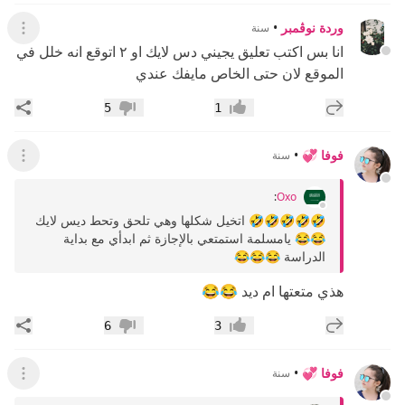
وردة نوڤمبر
•
سنة
عرض ال
انا بس اكتب تعليق يجيني دس لايك او ٢ اتوقع انه خلل في
الموقع لان حتى الخاص مايفك عندي
إضافة رد جديد
مشار
5
1
إعجاب
عدم إعجاب
فوفا 💞
•
سنة
عرض ال
:
Oxo
🤣🤣🤣🤣🤣 اتخيل شكلها وهي تلحق وتحط ديس لايك
😂😂 يامسلمة استمتعي بالإجازة ثم ابدأي مع بداية
الدراسة 😂😂😂
هذي متعتها ام ديد 😂😂
إضافة رد جديد
مشار
6
3
إعجاب
عدم إعجاب
فوفا 💞
•
سنة
عرض ال