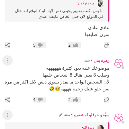
وردة نوڤمبر
:
انا بس اكتب تعليق يجيني دس لايك او ٢ اتوقع انه خلل
في الموقع لان حتى الخاص مايفك عندي
عادي عادي
تمرن اصابعها
إضافة رد جديد
مشار
5
2
إعجاب
عدم إعجاب
زهرة بنان
•
سنة
عرض ال
موضوعك عليه ديود كثيرة ههههههه
وصلت 8 يعني هناك 8 اشخاص خلفها
لأن الشخص الواحد ما يقدر يسوي ديس لايك اكثر من مرة
بس حلو عليك زحمة ههههه😅🤣
إضافة رد جديد
مشار
4
2
إعجاب
عدم إعجاب
سبِّحو حوقلو استغفرو
•
سنة
عرض القائ
فوفا 💞
: