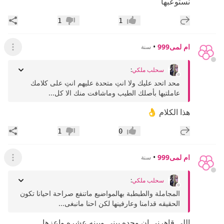
نستوعبها
إضافة رد جديد
مشار
1
1
إعجاب
عدم إعجاب
ام لمى999
•
سنة
عرض ال
سحلب ملكي
:
محد اتحد عليك ولا انتِ متحدة عليهم انتِ على كلامك
عاملتيها بأصلك الطيب وماشافت منك الا كل...
هذا الكلام 👌
إضافة رد جديد
مشار
1
0
إعجاب
عدم إعجاب
ام لمى999
•
سنة
عرض ال
سحلب ملكي
:
المجاملة والطبطبة بهالمواضيع ماتنفع صراحة احيانا تكون
الحقيقه قدامنا وعارفينها لكن احنا مانبغى...
اللي قاهرني ان وحده بيني وبينه عشره واعزها