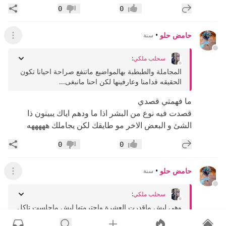
إضافة رد جديد
مشار
0
0
إعجاب
عدم إعجاب
حامض حلو
•
سنة
عرض ال
سحلب ملكي
:
المجاملة والطبطبة بهالمواضيع ماتنفع صراحة احيانا تكون
الحقيقه قدامنا وعارفينها لكن احنا مانبغى...
ما فهمتي قصدي
قصدت فيه نوع من البشر اذا ما ودهم اياك يبينون ذا
الشئ و البعض الاخر مو طايقك لكن يجاملك هههههه
إضافة رد جديد
مشار
0
0
إعجاب
عدم إعجاب
حامض حلو
•
سنة
عرض القائ
سحلب ملكي
:
وهي ليش ماقدرت العشرة واحترمتها ليش ماجلست تاكل
بنفسها مثلك وتتحسر على طيبتك معاها ليش ماقالت ام...