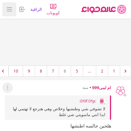
تسجيل الدخول
الراقية
عرض ا
كوبونات
10
9
8
7
6
5
...
2
1
ام لمى999
•
سنة
عرض ال
:
Dfdf Dfgc
لا تشوفي شي وطنشيها وخلاص وهي هترجع لا تهتمي لها
ابدا انتي ماسويتي شي غلط
هلحين جالسه اطنشها