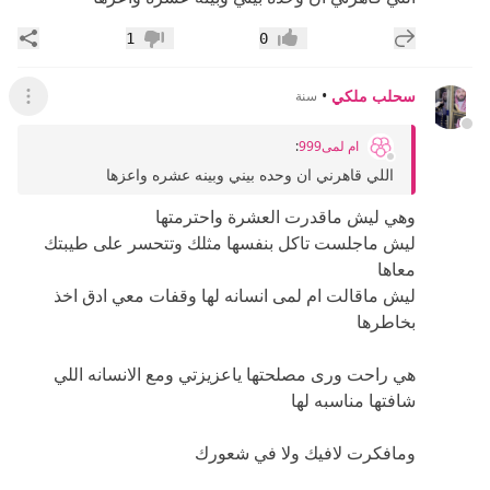
إضافة رد جديد
مشار
1
0
إعجاب
عدم إعجاب
سحلب ملكي
•
سنة
عرض ال
ام لمى999
:
اللي قاهرني ان وحده بيني وبينه عشره واعزها
وهي ليش ماقدرت العشرة واحترمتها
ليش ماجلست تاكل بنفسها مثلك وتتحسر على طيبتك
معاها
ليش ماقالت ام لمى انسانه لها وقفات معي ادق اخذ
بخاطرها
هي راحت ورى مصلحتها ياعزيزتي ومع الانسانه اللي
شافتها مناسبه لها
ومافكرت لافيك ولا في شعورك