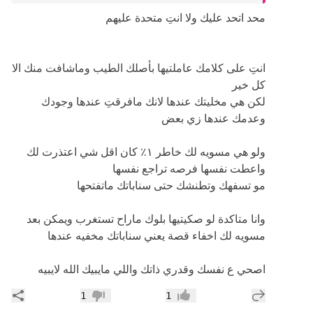
محد اتحد عليك ولا انتِ متحدة عليهم
انتِ على كلامك عاملتيها بأصلك الطيب وماشافت منك الا
كل خير
لكن هي مخليتك عندها لانك مافرقتِ عندها وجودك
وعدمك عندها زي بعض
ولو هي مسويه لك خاطر ١٪؜ كان اقل شي اعتذرت لك
واعطت نفسها فرصه تراجع نفسها
مو تسفهك وتطنشك حتى سناباتك ماتفتحها
وانا متاكدة لو صكيتيها بلوك ماراح تستغرب ويمكن بعد
مسويه لك اخفاء قصة يعني سناباتك مخفيه عندها
اصحي ع نفسك وقدري ذاتك واللي مايبيك الله لايبيه
إضافة رد جديد
مشار
1
1
إعجاب
عدم إعجاب