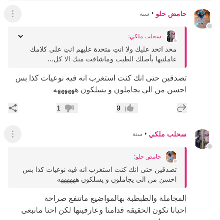
حامض حلو
•
سنة
عرض ال
سحلب ملكي
:
محد اتحد عليك ولا انتِ متحدة عليهم انتِ على كلامك
عاملتيها بأصلك الطيب وماشافت منك الا كل...
تصدقين حتى انك كنت استغرب انه فيه نوعيات كذا بس
احسن من الي يجاملون و يسلكون ههههههه
إضافة رد جديد
مشار
1
0
إعجاب
عدم إعجاب
سحلب ملكي
•
سنة
عرض ال
حامض حلو
:
تصدقين حتى انك كنت استغرب انه فيه نوعيات كذا بس
احسن من الي يجاملون و يسلكون ههههههه
المجاملة والطبطبة بهالمواضيع ماتنفع صراحة
احيانا تكون الحقيقه قدامنا وعارفينها لكن احنا مانبغى