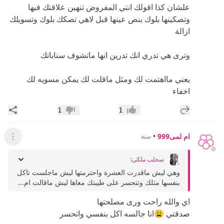
علشان كذا اقولك انتي المفروض تنهين علاقتك فيها
وتصكينها بلوك بنص عينها قبل لاهي تصكك بلوك وتسويلك
ازالة
وترى هي تدري انك تدرين انها ماتشوف سناباتك
يعني مااهتمت لك ومثل ماقلت لك يمكن مسويه لك
اخفاء
إضافة رد جديد
مشار
1
1
إعجاب
عدم إعجاب
ام لمى999
•
سنة
عرض ال
سحلب ملكي
:
وهي ليش ماقدرت العشرة واحترمتها ليش ماجلست تاكل
بنفسها مثلك وتتحسر على طيبتك معاها ليش ماقالت ام...
اي والله راحت ورى مصلحتها
صدقتي 😩انا جالسه اكل بنفسي واتحسر