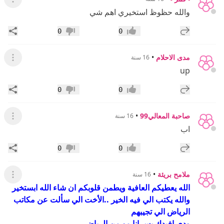
عرض ال
والله حظوظ استخيري اهم شي
إضافة رد جديد
مشار
0
0
إعجاب
عدم إعجاب
مدى الاحلام
•
16 سنة
عرض ال
up
إضافة رد جديد
مشار
0
0
إعجاب
عدم إعجاب
صاحبة المعالي99
•
16 سنة
عرض ال
اب
إضافة رد جديد
مشار
0
0
إعجاب
عدم إعجاب
ملامح بريئة
•
16 سنة
عرض ال
الله يعطيكم العافية ويطمن قلوبكم ان شاء الله ابستخير
والله يكتب الي فيه الخير ..الأخت الي سألت عن مكاتب
الرياض الي تجيبهم
ودي افيدك بس انا مو من الرياض ...