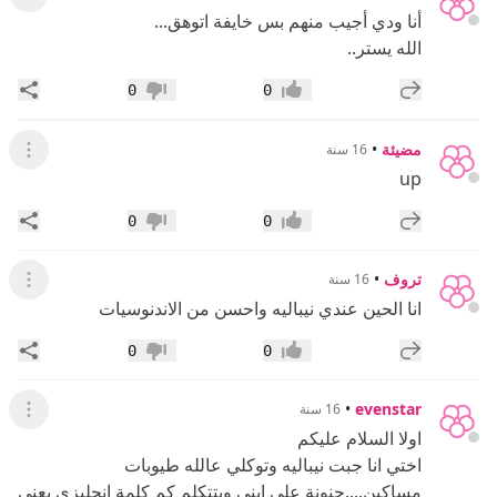
عرض ال
أنا ودي أجيب منهم بس خايفة اتوهق...
الله يستر..
إضافة رد جديد
مشار
0
0
إعجاب
عدم إعجاب
مضيئة
•
16 سنة
عرض ال
up
إضافة رد جديد
مشار
0
0
إعجاب
عدم إعجاب
تروف
•
16 سنة
عرض ال
انا الحين عندي نيباليه واحسن من الاندنوسيات
إضافة رد جديد
مشار
0
0
إعجاب
عدم إعجاب
•
evenstar
16 سنة
عرض ال
اولا السلام عليكم
اختي انا جبت نيباليه وتوكلي عالله طيوبات
مساكين....حنونة على ابني وبتتكلم كم كلمة انجليزي يعني