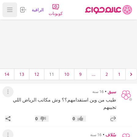
تسجيل الدخول
الراقية
عرض ا
كوبونات
14
13
12
11
10
9
...
2
1
سبق
•
16 سنة
عرض ال
طيب من وين استقدامهم؟؟ وش مكاتب الرياض اللي
تجيبهم
إضافة رد جديد
مشار
0
0
إعجاب
عدم إعجاب
سُلاف
•
16 سنة