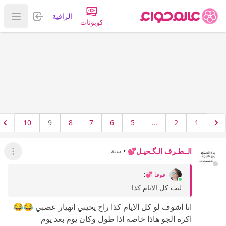
تسجيل الدخول
الراقية
عرض ا
كوبونات
10
9
8
7
6
5
...
2
1
الــطـرف الـگـحيـل💕
•
سنة
عرض ال
فوفا 💞
:
ليت كل الايام كذا
انا اشوف لو كل الايام كذا راح يحيني انهيار عصبي 😂😂
اكره الجو هاذا خاصه اذا طول وكان يوم بعد يوم