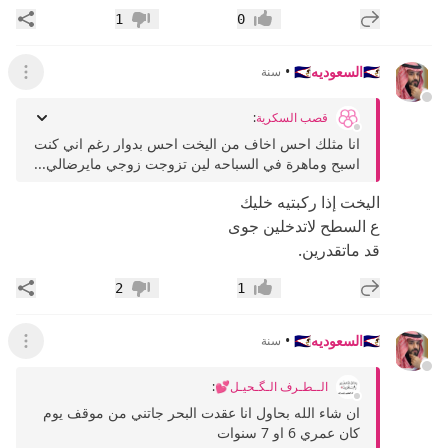
إضافة رد جديد
مشار
1
0
إعجاب
عدم إعجاب
🇸🇦السعوديه🇸🇦
•
سنة
عرض ال
قصب السكرية
:
انا مثلك احس اخاف من اليخت احس بدوار رغم اني كنت
اسبح وماهرة في السباحه لين تزوجت زوجي مايرضالي...
اليخت إذا ركبتيه خليك
ع السطح لاتدخلين جوى
قد ماتقدرين.
إضافة رد جديد
مشار
2
1
إعجاب
عدم إعجاب
🇸🇦السعوديه🇸🇦
•
سنة
عرض ال
الــطـرف الـگـحيـل💕
:
ان شاء الله بحاول انا عقدت البحر جاتني من موقف يوم
كان عمري 6 او 7 سنوات