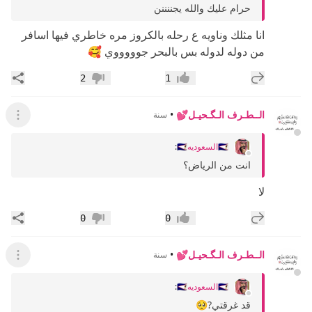
حرام عليك والله يجننننن
انا مثلك وناويه ع رحله بالكروز مره خاطري فيها اسافر
من دوله لدوله بس بالبحر جوووووي 🥰
إضافة رد جديد
مشار
2
1
إعجاب
عدم إعجاب
الــطـرف الـگـحيـل💕
•
سنة
عرض ال
🇸🇦السعوديه🇸🇦
:
انت من الرياض؟
لا
إضافة رد جديد
مشار
0
0
إعجاب
عدم إعجاب
الــطـرف الـگـحيـل💕
•
سنة
عرض ال
🇸🇦السعوديه🇸🇦
:
قد غرقتي?🥺