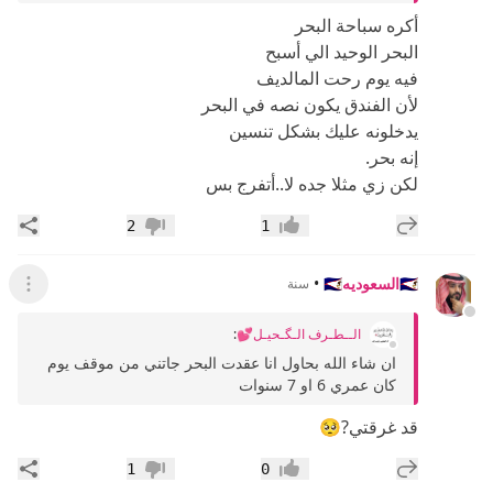
أكره سباحة البحر
البحر الوحيد الي أسبح
فيه يوم رحت المالديف
لأن الفندق يكون نصه في البحر
يدخلونه عليك بشكل تنسين
إنه بحر.
لكن زي مثلا جده لا..أتفرج بس
إضافة رد جديد
مشار
2
1
إعجاب
عدم إعجاب
🇸🇦السعوديه🇸🇦
•
سنة
عرض ال
الــطـرف الـگـحيـل💕
:
ان شاء الله بحاول انا عقدت البحر جاتني من موقف يوم
كان عمري 6 او 7 سنوات
قد غرقتي?🥺
إضافة رد جديد
مشار
1
0
إعجاب
عدم إعجاب