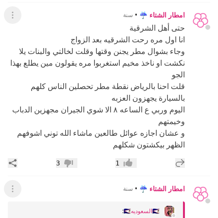
امطار الشتاء ☔
•
سنة
عرض ال
حتى أهل الشرقية
انا اول مره رحت الشرقيه بعد الزواج
وجاء بشوال مطر يجنن وقتها وقلت لخالتي والبنات يلا
نكشت او ناخذ مخيم استغربوا مره يقولون مين يطلع بهذا
الجو
قلت احنا بالرياض نقطة مطر تحصلين الناس كلهم
بالسيارة يجهزون العزبه
اليوم وربي ع الساعه ٨ الا شوي الجيران مجهزين الدباب
وخيمتهم
و عشان اجازه عوائل طالعين ماشاء الله توني اشوفهم
الظهر بيكشتون شكلهم
إضافة رد جديد
مشار
3
1
إعجاب
عدم إعجاب
امطار الشتاء ☔
•
سنة
عرض ال
🇸🇦السعوديه🇸🇦
: