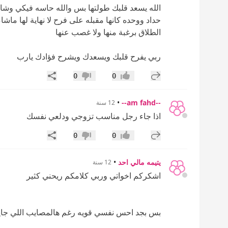
الله يسعد قلبك طولتها بس والله حاسه فيكي وشاي
حداد ووحده كانها مقبله على فرح لا نهاية لها ماشا
الطلاق برغبة منها ولا غصب عنها
ربي يفرح قلبك ويسعدك ويشرح فؤادك يارب
إضافة رد جديد
مشاركة
0
0
إعجاب
عدم إعجاب
•
--am fahd--
12 سنة
اذا جاء رجل مناسب تزوجي ودلعي نفسك
إضافة رد جديد
مشاركة
0
0
إعجاب
عدم إعجاب
يتيمه مالي احد
•
12 سنة
اشكركم اخواتي وربي كلامكم ريحني كثير
بس بجد احس نفسي قويه رغم هالمصايب اللي جاي