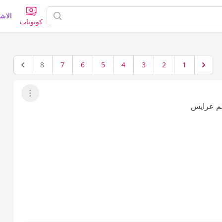
الاش
كوبونات
8
7
6
5
4
3
2
1
عرض القائمة
تهم عرايس