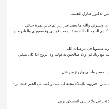
فس لدكتور طارق الحبيب
بشرتي والله ما بيفيد غير ربي ثم بناتي ثمرة حياتي
ريم الحمد لله النفسية رجعت فوشي وفسفوري والوان مالها
يرة عيشيها في مرضات الله
تك مع ربك ثم اولاد صالحين يدعولك ولا الزوج اذا كان بيبكي
الك احسن واحلى واروع من قبل
ممن اخترتهم للإبتلاء محبة لي منك واكتب لي الخير حيث تراه
لا تجزعي ولا تياسي اتمسكي بربي