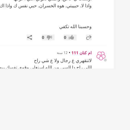
واذا لا. حبيبتي. هوه الخسران. حبي نفس ك واذا
وحسبنا الله تكفي
إضافة رد جديد
مشاركة
0
0
إعجاب
عدم إعجاب
ام كنان 111
•
12 سنة
لاتنقهري ع رجال ولا ع شي راح
اللي راح دا السي من الله اسنغلي وقوي نفسك بيه
الشاطر اللي تجي المصايب ويستغلها عشان يثوي 
عيشي حياتك طوري من نفسك خدي دورات اشتغل
وان شاءالله يجيمي ولد الحلال الرجال موً كلهم ز
إضافة رد جديد
مشاركة
0
0
إعجاب
عدم إعجاب
ميموشاااا
•
12 سنة
الله يعوووضك
تذكري ان عند ربي مايضيع شيء