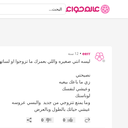
البحث
البحث…
•
eerr
12 سنة
ليسه انتي صغيره واللي بعمرك ما تزوجوا او لسا
نصيحتي
زي ما باعك بيعيه
وعيشي لنفسك
لوناستك
وما يمنع تتزوجي من جديد والبسي عروسه
عيشي حياتك بالطول وبالعرض
إضافة رد جديد
مشاركة
0
0
إعجاب
عدم إعجاب