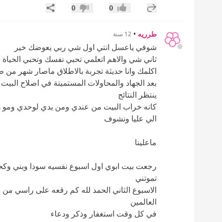
إضافة رد جديد
مشاركة
0
0
إعجاب
عدم إعجاب
طرريه
•
12 سنة
شوفي ياعسل انتي اول شي ربي يعوضك خير
ثاني شي والاهم اتعلمي تحبي نفسك وتحبي الحياة با
اكلمك وانا حديثة تجربة بالاطلاق ماصار شهر من طلاقي وعشره 13 سنة ونتا
بعد الجهاد والمحاولات المستميتة في اصلاح الب
ينتظر النتائج
كانه خراب البيت من عندي ومن يدي لوحدي ومو ه
الي عليا ونشوف
ماعلينا
رجعت بيت ابوي اول اسبوع نفسيه سودا وبني وك
تموتني
الاسبوع الثاني الحمد لله كم رقعه على راسي م
العالمين
في كل وقت استغفار وذكر ودعاء