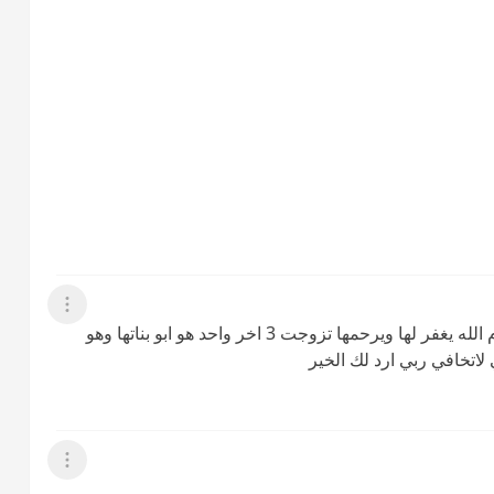
عرض القائمة
حبيبتي موكل الرجال مثل بعض واحده توفيت اليوم الله يغفر لها ويرحمها تزوجت 3 اخر واحد هو ابو بناتها وهو
لاتخافي ربي ارد لك الخير
عرض القائمة