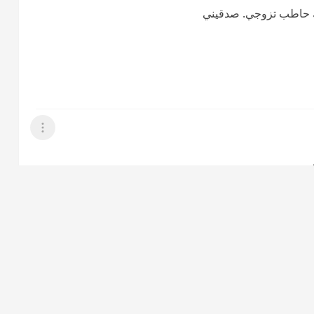
 اك حاطب تزوجي. صدقيني
عرض القائمة
نفسو
ي
ي بعض لاترقفي حياتك ع واحد مايستاهل
عرض القائمة