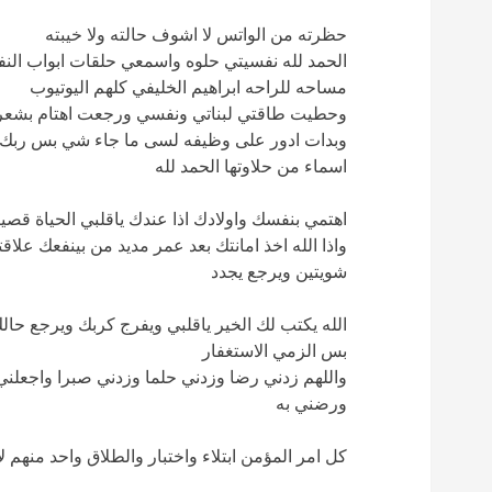
حظرته من الواتس لا اشوف حالته ولا خيبته
الحمد لله نفسيتي حلوه واسمعي حلقات ابواب الن
مساحه للراحه ابراهيم الخليفي كلهم اليوتيوب
وحطيت طاقتي لبناتي ونفسي ورجعت اهتام بشعري و
وبدات ادور على وظيفه لسى ما جاء شي بس ربك ك
اسماء من حلاوتها الحمد لله
اهتمي بنفسك واولادك اذا عندك ياقلبي الحياة قص
واذا الله اخذ امانتك بعد عمر مديد من بينفعك علاق
شويتين ويرجع يجدد
الله يكتب لك الخير ياقلبي ويفرج كربك ويرجع ح
بس الزمي الاستغفار
واللهم زدني رضا وزدني حلما وزدني صبرا واجعلني 
ورضني به
كل امر المؤمن ابتلاء واختبار والطلاق واحد منهم 