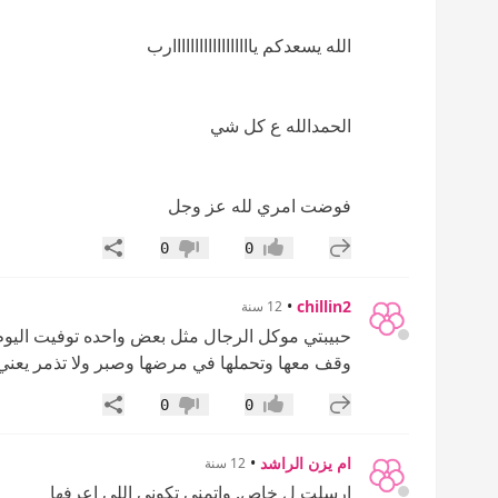
الله يسعدكم ياااااااااااااااااارب
الحمدالله ع كل شي
فوضت امري لله عز وجل
إضافة رد جديد
مشاركة
0
0
إعجاب
عدم إعجاب
•
chillin2
12 سنة
وقف معها وتحملها في مرضها وصبر ولا تذمر يعني 
إضافة رد جديد
مشاركة
0
0
إعجاب
عدم إعجاب
ام يزن الراشد
•
12 سنة
ارسلت ل خاص. واتمني تكوني اللي اعرفها