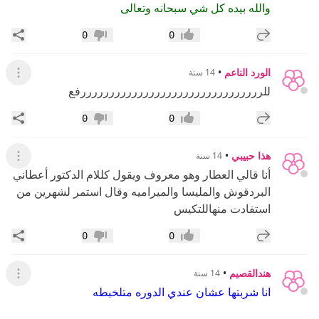
والله بيده كل شي سبحانه وتعالى
إضافة رد جديد
مشار
0
0
إعجاب
عدم إعجاب
الورد الناعم
•
14 سنة
عرض ال
للررررررررررررررررررررررررررررررررفع
إضافة رد جديد
مشار
0
0
إعجاب
عدم إعجاب
هذا حبيبي
•
14 سنة
عرض القائ
أنا قالي العطار وهو معروف ويقول كللام الدكتور أعطاني
البردقوش والمليسا والميراميه وقال استمر لشهرين من
استفادت منهاللتكيس
إضافة رد جديد
مشار
0
0
إعجاب
عدم إعجاب
هندالقصيم
•
14 سنة
عرض القائ
انا شربتها عشان عندي الدوره متلخبطه