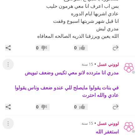
بس اب اعرف انا معي هرمون حليب
عادي اشربها ايام الدوره
انا قبل شهر شربتها اسبوع وقفت
مدري ليش
الله يعين ويرزقنا الذريه الصالحه المعافاه
إضافة رد جديد
مشار
0
0
إعجاب
عدم إعجاب
لووني عسل
•
15 سنة
عرض ال
مدري انا متردده لانو معي تكيس وضعف تبويض
في بنات يقولوا مايصلح للي عندو ضعف وناس يقولوا
عادي والله احترت
إضافة رد جديد
مشار
0
0
إعجاب
عدم إعجاب
لووني عسل
•
15 سنة
عرض ال
استغفر الله