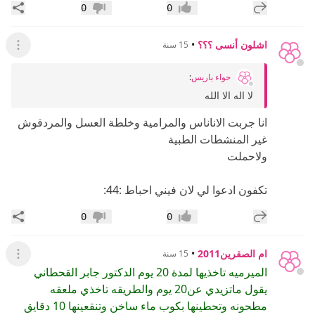
إضافة رد جديد
مشار
0
0
إعجاب
عدم إعجاب
اشلون أنسى ؟؟؟
•
15 سنة
عرض ال
حواء باريس
:
لا اله الا الله
انا جربت الاناناس والمرامية وخلطة العسل والمردقوش
غير المنشطات الطبية
ولاحملت
تكفون ادعوا لي لان فيني احباط :44:
إضافة رد جديد
مشار
0
0
إعجاب
عدم إعجاب
ام الصقرين2011
•
15 سنة
عرض ال
الميرميه تاخذيها لمدة 20 يوم الدكتور جابر القحطاني
يقول ماتزيدي عن20 يوم والطريقه تاخذي ملعقه
مطحونه وتحطينها بكوب ماء ساخن وتنقعينها 10 دقايق