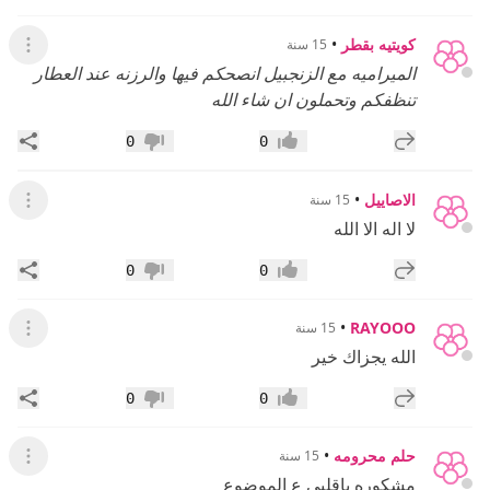
كويتيه بقطر
•
15 سنة
عرض ال
الميراميه مع الزنجبيل انصحكم فيها والرزنه عند العطار
تنظفكم وتحملون ان شاء الله
إضافة رد جديد
مشار
0
0
إعجاب
عدم إعجاب
الاصاييل
•
15 سنة
عرض ال
لا اله الا الله
إضافة رد جديد
مشار
0
0
إعجاب
عدم إعجاب
•
RAYOOO
15 سنة
عرض ال
الله يجزاك خير
إضافة رد جديد
مشار
0
0
إعجاب
عدم إعجاب
حلم محرومه
•
15 سنة
عرض ال
مشكوره ياقلبي ع الموضوع