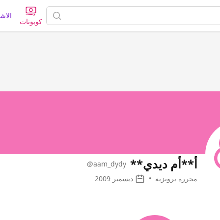
الاش
كوبونات
أ**أم ديدي**
@aam_dydy
محررة برونزية
•
ديسمبر 2009