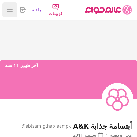
تسجيل الدخول
الراقية
عرض ا
كوبونات
آخر ظهور:
11 سنة
أبتسامة جذابة A&K
@abtsam_gthab_aampk
محررة ذهبية
•
سبتمبر 2011