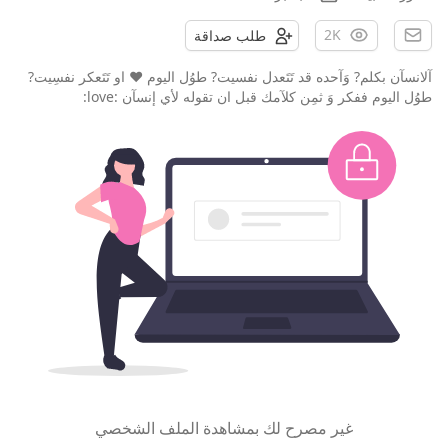
2K
طلب صداقة
آلانسآن بكلم? وَآحده قد تَتَعدل نفسيت? طوُل اليوم ♥ او تَتَعكر نفسِيت?
طوُل اليوم ففكر وَ ثمِن كلآمك قبل ان تقوله لأي إنسآن :love:
غير مصرح لك بمشاهدة الملف الشخصي