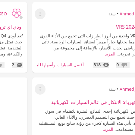
Ahmed_
•
سنة
SEO
عرض القائمة
اودي اي ترون كيو 4: رائدة الس
تُعتبر سكودا VRS 2024 واحدة من أبرز الطرازات التي تجمع بين الأداء القوي
مما يجعلها خياراً مميزاً لعشاق السيارات الرياضية. تأتي
حيث تمثل مزيجا
رياضي يجذب الأنظار، بالإضافة إلى مجموعة من
المتقدمة. تعت
 تجربة...
المزيد
والكفاءة، ومن
المشاهدات
التعليقات
أفضل السيارات وأسهلها للمبتدئات
2
818
0
عدم إعجاب
إعج
Ahmed_
•
سنة
عرض القائمة
رباء: الابتكار في عالم السيارات الكهربائية
س الكهربائية إحدى النماذج المثيرة للاهتمام في سوق
 حيث تجمع بين التصميم العصري، والأداء العالي،
ة. تأتي هذه السيارة كجزء من رؤية سانج يونج المستقبلية
 مستدامة...
المزيد