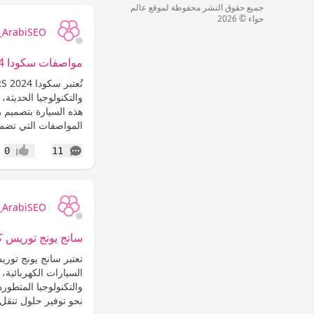
جميع حقوق النشر محفوظة لموقع عالم
حواء © 2026
ArabiSEO
مواصفات سكودا VRS 2024
والتكنولوجيا الحديثة، 
هذه السيارة بتصميم 
المواصفات التي تضمن
التعليقات
0
11
إعجاب
ArabiSEO
سانج يونج توريس كه
تعتبر سانج يونج توري
السيارات الكهربائية،
والتكنولوجيا المتطور
نحو توفير حلول تنقل