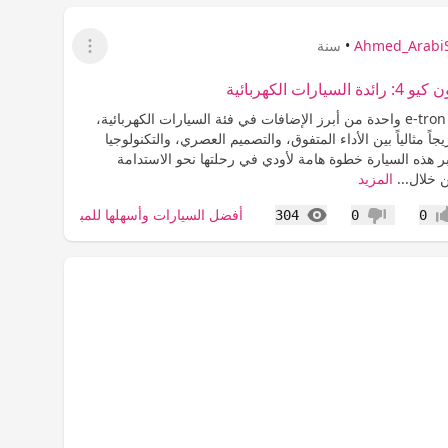
Ahmed_Arabi
•
سنة
عرض القائمة
يارات الكهربائية
تُعد أودي e-tron Q4 واحدة من أبرز الإضافات في فئة السيارات الكهربائية،
ً مثالياً بين الأداء المتفوق، والتصميم العصري، والتكنولوجيا
بر هذه السيارة خطوة هامة لأودي في رحلتها نحو الاستدامة
 خلال...
المزيد
المشاهدات
أفضل السيارات وأسهلها للمبتدئات
304
0
0
اب
عدم إعجاب