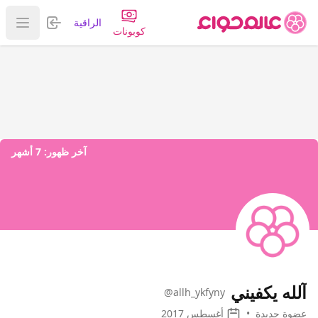
تسجيل الدخول
الراقية
عرض ا
كوبونات
آخر ظهور:
7 أشهر
آلله يكفيني
@allh_ykfyny
عضوة جديدة
•
أغسطس 2017