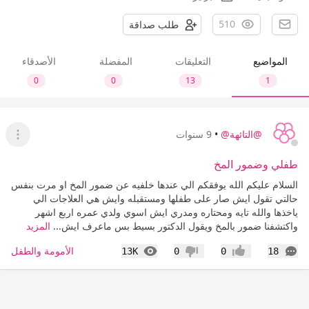
510
طلب صداقة
المواضيع
التعليقات
المفضلة
الأصدقاء
0
0
13
1
@التائهة@
•
9 سنوات
عرض ا
طفلي وضمور المخ
السلام عليكم الله يوفقكم الي عندها خلفيه عن ضمور المخ او مرت بنفس
حالتي تقول ايش صار على طفلها ومستقبله وايش هي العلاجات الي
ياخذها والله تايه ومحتاره ومدري ايش اسوي ولدي عمره اربع اشهر
واكتشفنا ضمور بالمخ ويقول الدكتور بسيط بس ماعرف ايش...
المزيد
التعليقات
المشاهدات
الأمومة والطفل
13K
0
0
18
إعجاب
عدم إعجاب