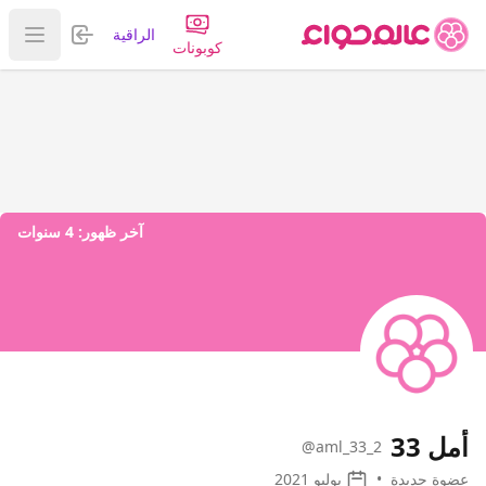
تسجيل الدخول
الراقية
عرض ا
كوبونات
آخر ظهور:
4 سنوات
أمل 33
@aml_33_2
عضوة جديدة
•
يوليو 2021