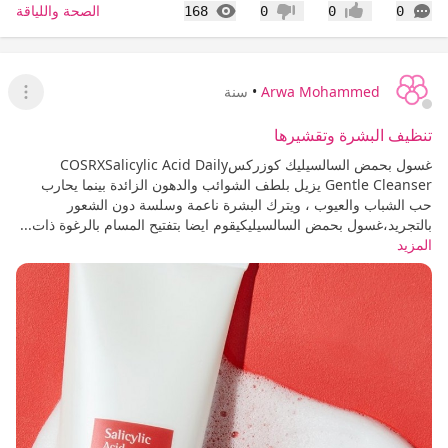
التعليقات
المشاهدات
الصحة واللياقة
168
0
0
0
إعجاب
عدم إعجاب
Arwa Mohammed
•
سنة
عرض ا
تنظيف البشرة وتقشيرها
غسول بحمض السالسيليك كوزركسCOSRXSalicylic Acid Daily
Gentle Cleanser يزيل بلطف الشوائب والدهون الزائدة بينما يحارب
حب الشباب والعيوب ، ويترك البشرة ناعمة وسلسة دون الشعور
بالتجريد،غسول بحمض السالسيليكيقوم ايضا بتفتيح المسام بالرغوة ذات...
المزيد