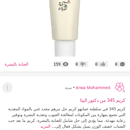
التعليقات
المشاهدات
العناية بالبشرة
159
0
0
0
إعجاب
عدم إعجاب
Arwa Mohammed
•
سنة
عرض ا
كريم 345 من دكتور اليثا
كريم 345 في سلطنة عمانهو كريم جل مرهم مجدد غني بالمواد المغذية
التي تجمع بمهارة بين المكونات لمعالجة العيوب وتغذية البشرة وتوفير
رعاية مهدئة، مما يؤدي إلى حل شامل للعناية بالبشرة. كريم ما بعد حب
الشباب خفيف الوزن يميل بشكل فعال إلى...
المزيد