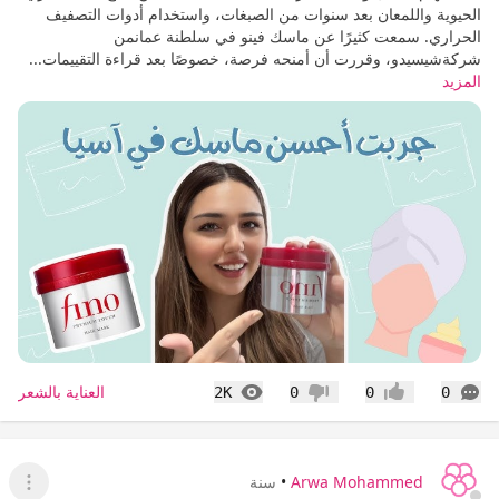
الحيوية واللمعان بعد سنوات من الصبغات، واستخدام أدوات التصفيف
الحراري. سمعت كثيرًا عن ماسك فينو في سلطنة عمانمن
شركةشيسيدو، وقررت أن أمنحه فرصة، خصوصًا بعد قراءة التقييمات...
المزيد
التعليقات
المشاهدات
العناية بالشعر
2K
0
0
0
إعجاب
عدم إعجاب
Arwa Mohammed
•
سنة
عرض ا