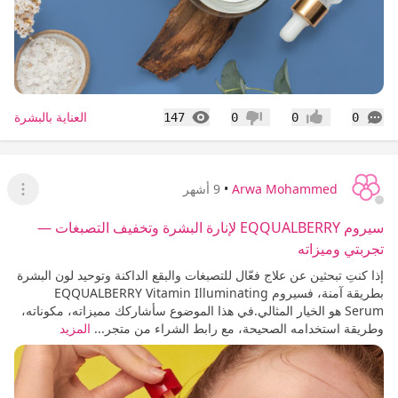
التعليقات
المشاهدات
العناية بالبشرة
147
0
0
0
إعجاب
عدم إعجاب
Arwa Mohammed
•
9 أشهر
عرض ا
سيروم EQQUALBERRY لإنارة البشرة وتخفيف التصبغات —
تجربتي وميزاته
إذا كنتِ تبحثين عن علاج فعّال للتصبغات والبقع الداكنة وتوحيد لون البشرة
بطريقة آمنة، فسيروم EQQUALBERRY Vitamin Illuminating
Serum هو الخيار المثالي.في هذا الموضوع سأشاركك مميزاته، مكوناته،
وطريقة استخدامه الصحيحة، مع رابط الشراء من متجر...
المزيد