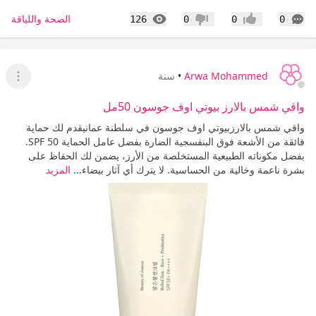
التعليقات
المشاهدات
الصحة واللياقة
126
0
0
0
إعجاب
عدم إعجاب
Arwa Mohammed
•
سنة
عرض ا
واقي شمس بالارز بيوتي اوف جوسون 50مل
واقي شمس بالارزبيوتي اوف جوسون في سلطنة عمانيقدم لك حماية
فائقة من الأشعة فوق البنفسجية الضارة بفضل عامل الحماية SPF 50.
بفضل مكوناته الطبيعية المستخلصة من الأرز، يضمن لك الحفاظ على
بشرة ناعمة وخالية من الحساسية. لا يترك أي آثار بيضاء...
المزيد