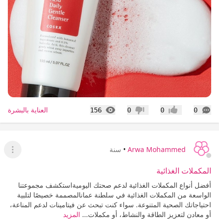
التعليقات
المشاهدات
العناية بالبشرة
156
0
0
0
إعجاب
عدم إعجاب
Arwa Mohammed
•
سنة
عرض ا
المكملات الغذائية
أفضل أنواع المكملات الغذائية لدعم صحتك اليوميةاستكشف مجموعتنا
الواسعة من المكملات الغذائية في سلطنة عمانالمصممة خصيصًا لتلبية
احتياجاتك الصحية المتنوعة. سواء كنت تبحث عن فيتامينات لدعم المناعة،
أو معادن لتعزيز الطاقة والنشاط، أو مكملات...
المزيد