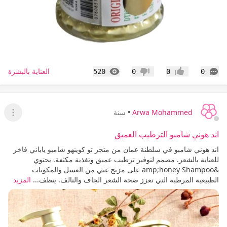
التعليقات
المشاهدات
العناية بالبشرة
520
0
0
0
إعجاب
عدم إعجاب
Arwa Mohammed
•
سنة
عرض ا
اند هوني شامبو الترطيب العميق
اند هوني شامبو في سلطنة عمان من متجر تو كوينهو شامبو ياباني فاخر
للعناية بالشعر. مصمم لتوفير ترطيب عميق وتغذية مكثفة. يحتوي
&amp;honey Shampoo على مزيج غني من العسل والمكونات
الطبيعية المرطبة التي تعزز صحة الشعر الجاف والتالف. ينظف...
المزيد