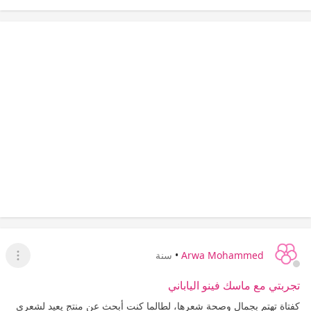
Arwa Mohammed
•
سنة
عرض ا
تجربتي مع ماسك فينو الياباني
كفتاة تهتم بجمال وصحة شعرها، لطالما كنت أبحث عن منتج يعيد لشعري