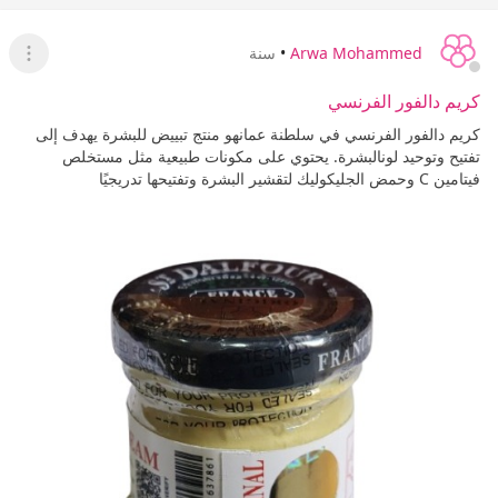
Arwa Mohammed
•
سنة
عرض ا
كريم دالفور الفرنسي
كريم دالفور الفرنسي في سلطنة عمانهو منتج تبييض للبشرة يهدف إلى
تفتيح وتوحيد لونالبشرة. يحتوي على مكونات طبيعية مثل مستخلص
فيتامين C وحمض الجليكوليك لتقشير البشرة وتفتيحها تدريجيًا