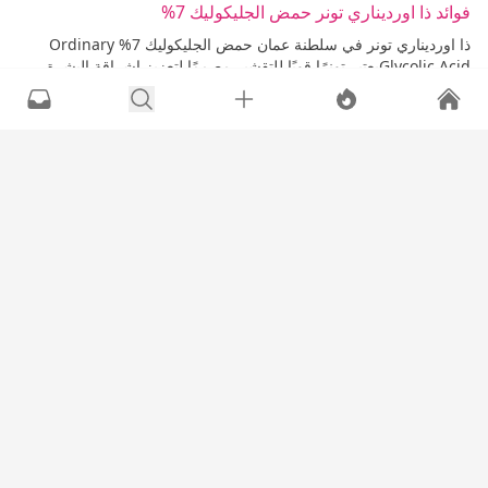
فوائد ذا اورديناري تونر حمض الجليكوليك 7%
ذا اورديناري تونر في سلطنة عمان حمض الجليكوليك 7% Ordinary
Glycolic Acidيعتبر تونرًا قويًا للتقشير مصممًا لتعزيز إشراقة البشرة
ووضوحها. حمض الجليكوليك، وهو حمض ألفا هيدروكسي (AHA)، يقشر
سطح الجلد بلطف، مما يساعد على تحسين الملمس وتعزيز...
المزيد